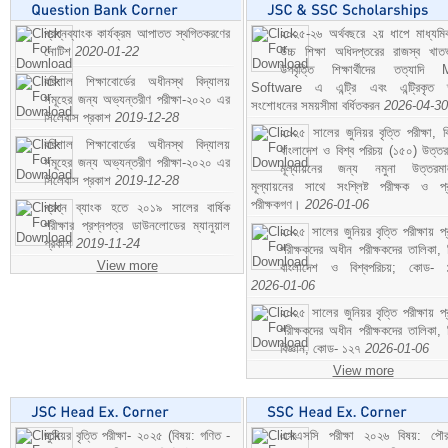
প্রশ্নব্যাংক কার্যক্রম আপাতত স্থগিতকরণের
২০২৫-২৬ অর্থবছরে ২য় ধাপে মাধ্যম
নোটিশ
2020-01-22
উচ্চ শিক্ষা অধিদপ্তরের রাজস্ব খাতভ
উপবৃত্তি শিক্ষার্থীদের তত্যাদি
বরিশাল শিক্ষাবোর্ডের অধীনস্থ বিদ্যালয়
Software এ এন্ট্রি এবং এন্ট্রিকৃত 
সমূহের জন্য অভ্যন্তরীণ পরীক্ষা-২০২০ এর
সংশোধনের সময়সীমা বর্ধিতকরন
2026-04-30
সিলেবাস প্রকাশ
2019-12-28
২০২৫ সালের জুনিয়র বৃত্তি পরীক্ষা, ব
বরিশাল শিক্ষাবোর্ডের অধীনস্থ বিদ্যালয়
বাংলাদেশ ও বিশ্ব পরিচয় (১৫০) উত্তর
সমূহের জন্য অভ্যন্তরীণ পরীক্ষা-২০২০ এর
মূল্যায়নের জন্য নমুনা উত্তরম
সিলেবাস প্রকাশ
2019-12-28
মূল্যায়নের সাথে সংশ্লিষ্ট পরীক্ষক ও প্
পরীক্ষকগণ।
2026-01-06
প্রশ্ন ব্যাংক হতে ২০১৯ সালের বার্ষিক
পরীক্ষার প্রশ্নপত্র ডাউনলোডের ম্যানুয়াল
২০২৫ সালের জুনিয়র বৃত্তি পরীক্ষায় প্
প্রকাশ
2019-11-24
পরীক্ষকদের অধীন পরীক্ষকদের তালিকা, 
View more
বাংলাদেশ ও বিশ্বপরিচয়; কোড- 
2026-01-06
২০২৫ সালের জুনিয়র বৃত্তি পরীক্ষায় প্
পরীক্ষকদের অধীন পরীক্ষকদের তালিকা, 
বিজ্ঞান; কোড- ১২৭
2026-01-06
View more
জুনিয়র বৃত্তি পরীক্ষা- ২০২৫ (বিষয়: গণিত -
এসএসসি পরীক্ষা ২০২৬ বিষয়: পৌর