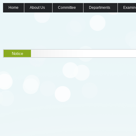
Home
About Us
Committee
Departments
Examin
Notice