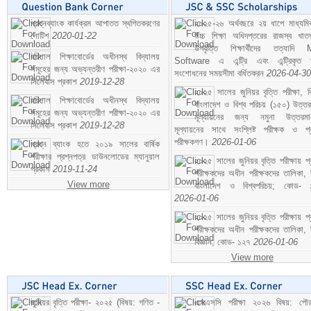
প্রশ্নব্যাংক কার্যক্রম আপাতত স্থগিতকরণের
২০২৫-২৬ অর্থবছরে ২য় ধাপে মাধ্যম
নোটিশ
2020-01-22
উচ্চ শিক্ষা অধিদপ্তরের রাজস্ব খাতভ
উপবৃত্তি শিক্ষার্থীদের তত্যাদি
বরিশাল শিক্ষাবোর্ডের অধীনস্থ বিদ্যালয়
Software এ এন্ট্রি এবং এন্ট্রিকৃত 
সমূহের জন্য অভ্যন্তরীণ পরীক্ষা-২০২০ এর
সংশোধনের সময়সীমা বর্ধিতকরন
2026-04-30
সিলেবাস প্রকাশ
2019-12-28
২০২৫ সালের জুনিয়র বৃত্তি পরীক্ষা, ব
বরিশাল শিক্ষাবোর্ডের অধীনস্থ বিদ্যালয়
বাংলাদেশ ও বিশ্ব পরিচয় (১৫০) উত্তর
সমূহের জন্য অভ্যন্তরীণ পরীক্ষা-২০২০ এর
মূল্যায়নের জন্য নমুনা উত্তরম
সিলেবাস প্রকাশ
2019-12-28
মূল্যায়নের সাথে সংশ্লিষ্ট পরীক্ষক ও প্
পরীক্ষকগণ।
2026-01-06
প্রশ্ন ব্যাংক হতে ২০১৯ সালের বার্ষিক
পরীক্ষার প্রশ্নপত্র ডাউনলোডের ম্যানুয়াল
২০২৫ সালের জুনিয়র বৃত্তি পরীক্ষায় প্
প্রকাশ
2019-11-24
পরীক্ষকদের অধীন পরীক্ষকদের তালিকা, 
View more
বাংলাদেশ ও বিশ্বপরিচয়; কোড- 
2026-01-06
২০২৫ সালের জুনিয়র বৃত্তি পরীক্ষায় প্
পরীক্ষকদের অধীন পরীক্ষকদের তালিকা, 
বিজ্ঞান; কোড- ১২৭
2026-01-06
View more
জুনিয়র বৃত্তি পরীক্ষা- ২০২৫ (বিষয়: গণিত -
এসএসসি পরীক্ষা ২০২৬ বিষয়: পৌর