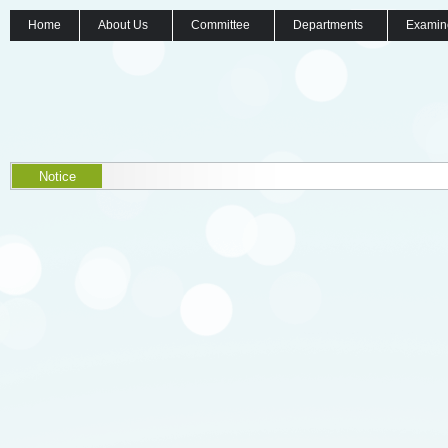
Home
About Us
Committee
Departments
Examin
Notice