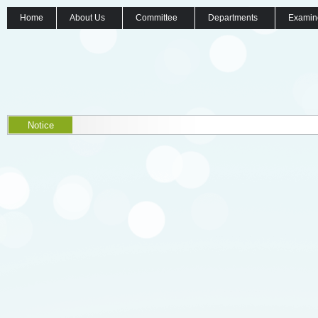
Home
About Us
Committee
Departments
Examin
Notice