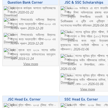
প্রশ্নব্যাংক কার্যক্রম আপাতত স্থগিতকরণের
২০২৫-২৬ অর্থবছরে ২য় ধাপে মাধ্যম
নোটিশ
2020-01-22
উচ্চ শিক্ষা অধিদপ্তরের রাজস্ব খাতভ
উপবৃত্তি শিক্ষার্থীদের তত্যাদি
বরিশাল শিক্ষাবোর্ডের অধীনস্থ বিদ্যালয়
Software এ এন্ট্রি এবং এন্ট্রিকৃত 
সমূহের জন্য অভ্যন্তরীণ পরীক্ষা-২০২০ এর
সংশোধনের সময়সীমা বর্ধিতকরন
2026-04-30
সিলেবাস প্রকাশ
2019-12-28
২০২৫ সালের জুনিয়র বৃত্তি পরীক্ষা, ব
বরিশাল শিক্ষাবোর্ডের অধীনস্থ বিদ্যালয়
বাংলাদেশ ও বিশ্ব পরিচয় (১৫০) উত্তর
সমূহের জন্য অভ্যন্তরীণ পরীক্ষা-২০২০ এর
মূল্যায়নের জন্য নমুনা উত্তরম
সিলেবাস প্রকাশ
2019-12-28
মূল্যায়নের সাথে সংশ্লিষ্ট পরীক্ষক ও প্
পরীক্ষকগণ।
2026-01-06
প্রশ্ন ব্যাংক হতে ২০১৯ সালের বার্ষিক
পরীক্ষার প্রশ্নপত্র ডাউনলোডের ম্যানুয়াল
২০২৫ সালের জুনিয়র বৃত্তি পরীক্ষায় প্
প্রকাশ
2019-11-24
পরীক্ষকদের অধীন পরীক্ষকদের তালিকা, 
View more
বাংলাদেশ ও বিশ্বপরিচয়; কোড- 
2026-01-06
২০২৫ সালের জুনিয়র বৃত্তি পরীক্ষায় প্
পরীক্ষকদের অধীন পরীক্ষকদের তালিকা, 
বিজ্ঞান; কোড- ১২৭
2026-01-06
View more
জুনিয়র বৃত্তি পরীক্ষা- ২০২৫ (বিষয়: গণিত -
এসএসসি পরীক্ষা ২০২৬ বিষয়: পৌর