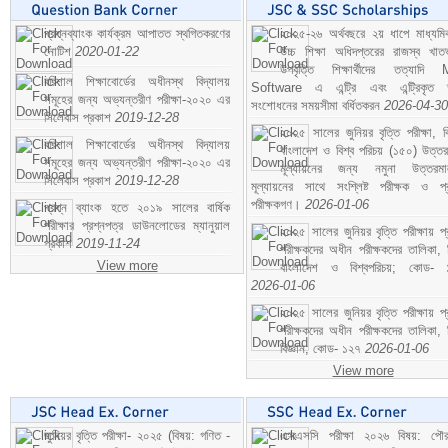
প্রশ্নব্যাংক কার্যক্রম আপাতত স্থগিতকরণের
২০২৫-২৬ অর্থবছরে ২য় ধাপে মাধ্যম
নোটিশ
2020-01-22
উচ্চ শিক্ষা অধিদপ্তরের রাজস্ব খাতভ
উপবৃত্তি শিক্ষার্থীদের তত্যাদি
বরিশাল শিক্ষাবোর্ডের অধীনস্থ বিদ্যালয়
Software এ এন্ট্রি এবং এন্ট্রিকৃত 
সমূহের জন্য অভ্যন্তরীণ পরীক্ষা-২০২০ এর
সংশোধনের সময়সীমা বর্ধিতকরন
2026-04-30
সিলেবাস প্রকাশ
2019-12-28
২০২৫ সালের জুনিয়র বৃত্তি পরীক্ষা, ব
বরিশাল শিক্ষাবোর্ডের অধীনস্থ বিদ্যালয়
বাংলাদেশ ও বিশ্ব পরিচয় (১৫০) উত্তর
সমূহের জন্য অভ্যন্তরীণ পরীক্ষা-২০২০ এর
মূল্যায়নের জন্য নমুনা উত্তরম
সিলেবাস প্রকাশ
2019-12-28
মূল্যায়নের সাথে সংশ্লিষ্ট পরীক্ষক ও প্
পরীক্ষকগণ।
2026-01-06
প্রশ্ন ব্যাংক হতে ২০১৯ সালের বার্ষিক
পরীক্ষার প্রশ্নপত্র ডাউনলোডের ম্যানুয়াল
২০২৫ সালের জুনিয়র বৃত্তি পরীক্ষায় প্
প্রকাশ
2019-11-24
পরীক্ষকদের অধীন পরীক্ষকদের তালিকা, 
View more
বাংলাদেশ ও বিশ্বপরিচয়; কোড- 
2026-01-06
২০২৫ সালের জুনিয়র বৃত্তি পরীক্ষায় প্
পরীক্ষকদের অধীন পরীক্ষকদের তালিকা, 
বিজ্ঞান; কোড- ১২৭
2026-01-06
View more
জুনিয়র বৃত্তি পরীক্ষা- ২০২৫ (বিষয়: গণিত -
এসএসসি পরীক্ষা ২০২৬ বিষয়: পৌর