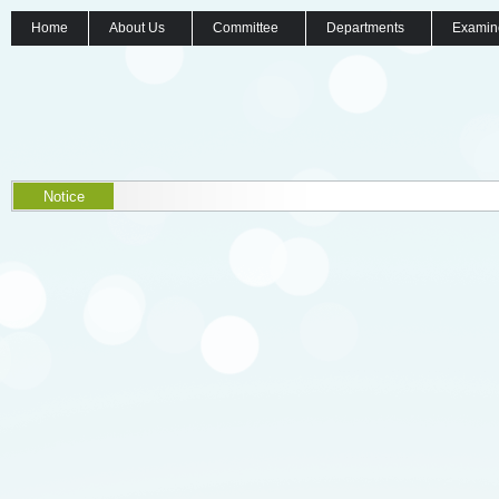
Home
About Us
Committee
Departments
Examin
Notice