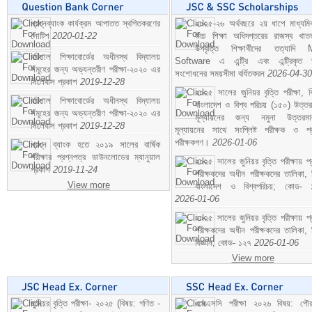
প্রশ্নব্যাংক কার্যক্রম আপাতত স্থগিতকরণের
২০২৫-২৬ অর্থবছরে ২য় ধাপে মাধ্যম
নোটিশ
2020-01-22
উচ্চ শিক্ষা অধিদপ্তরের রাজস্ব খাতভ
উপবৃত্তি শিক্ষার্থীদের তত্যাদি
বরিশাল শিক্ষাবোর্ডের অধীনস্থ বিদ্যালয়
Software এ এন্ট্রি এবং এন্ট্রিকৃত 
সমূহের জন্য অভ্যন্তরীণ পরীক্ষা-২০২০ এর
সংশোধনের সময়সীমা বর্ধিতকরন
2026-04-30
সিলেবাস প্রকাশ
2019-12-28
২০২৫ সালের জুনিয়র বৃত্তি পরীক্ষা, ব
বরিশাল শিক্ষাবোর্ডের অধীনস্থ বিদ্যালয়
বাংলাদেশ ও বিশ্ব পরিচয় (১৫০) উত্তর
সমূহের জন্য অভ্যন্তরীণ পরীক্ষা-২০২০ এর
মূল্যায়নের জন্য নমুনা উত্তরম
সিলেবাস প্রকাশ
2019-12-28
মূল্যায়নের সাথে সংশ্লিষ্ট পরীক্ষক ও প্
পরীক্ষকগণ।
2026-01-06
প্রশ্ন ব্যাংক হতে ২০১৯ সালের বার্ষিক
পরীক্ষার প্রশ্নপত্র ডাউনলোডের ম্যানুয়াল
২০২৫ সালের জুনিয়র বৃত্তি পরীক্ষায় প্
প্রকাশ
2019-11-24
পরীক্ষকদের অধীন পরীক্ষকদের তালিকা, 
View more
বাংলাদেশ ও বিশ্বপরিচয়; কোড- 
2026-01-06
২০২৫ সালের জুনিয়র বৃত্তি পরীক্ষায় প্
পরীক্ষকদের অধীন পরীক্ষকদের তালিকা, 
বিজ্ঞান; কোড- ১২৭
2026-01-06
View more
জুনিয়র বৃত্তি পরীক্ষা- ২০২৫ (বিষয়: গণিত -
এসএসসি পরীক্ষা ২০২৬ বিষয়: পৌর