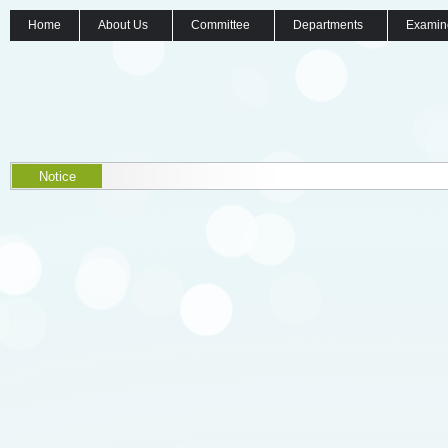
Home
About Us
Committee
Departments
Examin
Notice