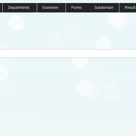
Departments
Examiner
Forms
Subdomain
Result