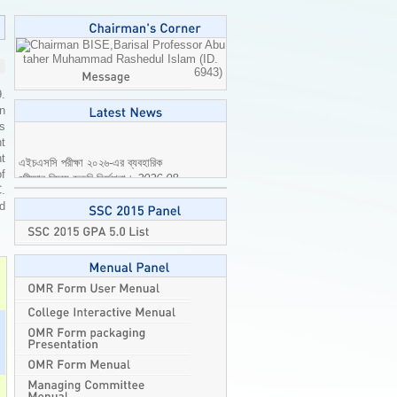
Professor Abu
taher Muhammad Rashedul Islam (ID.
6943)
9.
n
is
t
এইচএসসি পরীক্ষা ২০২৬-এর ব্যবহারিক
t
পরীক্ষার বিষয়ে জরুরি নির্দেশনা।
2026-08-
of
04
C.
ed