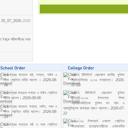
োর্ট। 25_07_2026
2026-
্ছুক পরীক্ষার্থীদের তথ্য
ছাড়পত্রের মাধ্যমে ষষ্ঠ, সপ্তম, অষ্টম ও
প্রাইম মিনিস্টার্স গোল্ডকাপ জাতীয় ফুটবল
নবম শ্রেণিতে ভর্তির আদেশ ।
2026-08-
প্রতিযোগিতায় ২০২৬ সংক্রান্ত।
2026-
06
07-29
ছাড়পত্রের মাধ্যমে সপ্তম ও অষ্টম শ্রেণিতে
প্রাইম মিনিস্টার্স গোল্ডকাপ ফুটবল
ভর্তির আদেশ।
2026-08-06
টুর্নামেন্ট-২০২৬ উপলক্ষ্যে শিক্ষা
প্রতিষ্ঠানভিত্তিক ফুটবল দল গঠন ও
ছাড়পত্রের মাধ্যমে সপ্তম, অষ্টম, নবম ও
প্রস্তুতিমূলক কার্যক্রম গ্রহণ প্রসঙ্গে।
2026-07-
দশম শ্রেণিতে ভর্তির আদেশ।
2026-08-
22
03
২০২৫-২৬ শিক্ষাবর্ষে একাদশ শ্রেণিতে
ছাড়পত্রের মাধ্যমে ষষ্ঠ ও নবম শ্রেণিতে
অধ্যয়নরত ছাত্র/ছাত্রীদের একাডেমিক