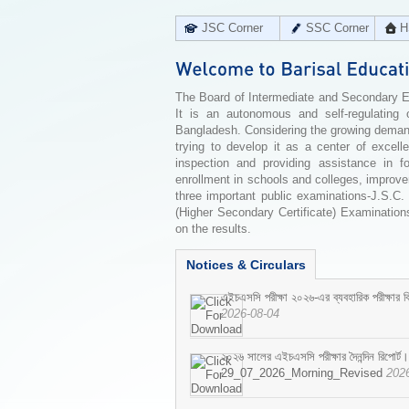
JSC Corner
SSC Corner
H
The Board of Intermediate and Secondary Edu
It is an autonomous and self-regulating 
Bangladesh. Considering the growing demand 
trying to develop it as a center of excell
inspection and providing assistance in f
enrollment in schools and colleges, improv
three important public examinations-J.S.C.
(Higher Secondary Certificate) Examinations
on the results.
Notices & Circulars
এইচএসসি পরীক্ষা ২০২৬-এর ব্যবহারিক পরীক্ষার বি
2026-08-04
২০২৬ সালের এইচএসসি পরীক্ষার দৈনন্দিন রিপোর্ট।
29_07_2026_Morning_Revised
202