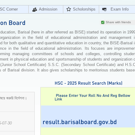
SC Corner
Admission
Scholorships
Exam Info
Share with friends
cation, Barisal (here in after referred as BISE) started its operation in 199
organization in the field of educational administration and management i
for both qualitative and quantitative education in country, the BISE-Barisal 
ence in the field of educational administration. Its focuses are improvemen
orming managing committees of schools and colleges, controlling studen
ement in physical education and sportsmanship of students and organization 
 (Junior School Certificate) S.S.C. (Secondary School Certificate) and H.S.
 of Barisal division. It also gives scholarships to meritorious students bas
ষয়ে জরুরি নির্দেশনা।
6-07-30