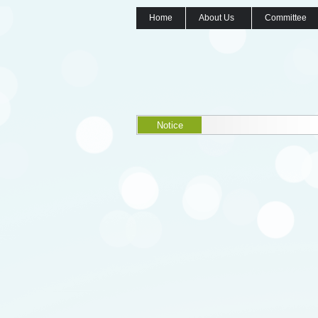
Home
About Us
Committee
Notice