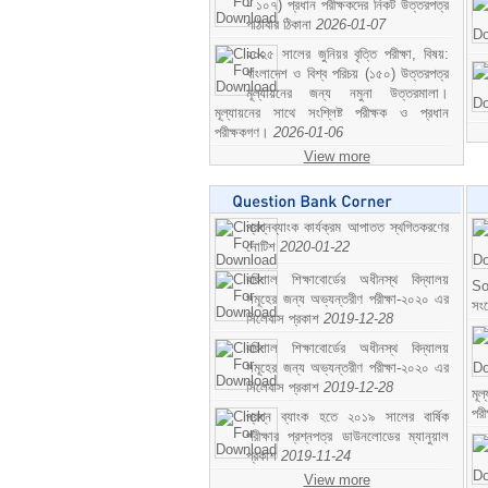
- ১০৭) প্রধান পরীক্ষকদের নিকট উত্তরপত্র
পাঠাবার ঠিকানা
2026-01-07
২০২৫ সালের জুনিয়র বৃত্তি পরীক্ষা, বিষয়:
বাংলাদেশ ও বিশ্ব পরিচয় (১৫০) উত্তরপত্র
মূল্যায়নের জন্য নমুনা উত্তরমালা।
মূল্যায়নের সাথে সংশ্লিষ্ট পরীক্ষক ও প্রধান
পরীক্ষকগণ।
2026-01-06
View more
প্রশ্নব্যাংক কার্যক্রম আপাতত স্থগিতকরণের
নোটিশ
2020-01-22
বরিশাল শিক্ষাবোর্ডের অধীনস্থ বিদ্যালয়
So
সমূহের জন্য অভ্যন্তরীণ পরীক্ষা-২০২০ এর
সং
সিলেবাস প্রকাশ
2019-12-28
বরিশাল শিক্ষাবোর্ডের অধীনস্থ বিদ্যালয়
সমূহের জন্য অভ্যন্তরীণ পরীক্ষা-২০২০ এর
সিলেবাস প্রকাশ
2019-12-28
মূ
পর
প্রশ্ন ব্যাংক হতে ২০১৯ সালের বার্ষিক
পরীক্ষার প্রশ্নপত্র ডাউনলোডের ম্যানুয়াল
প্রকাশ
2019-11-24
View more