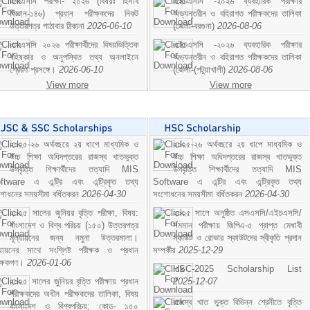
এসএসসি পরীক্ষা- ২০২৬ (বিষয়ঃ হিসাব
এইচএসসি -২০২৬ ব্যবহারিক পরীক্ষার
বিজ্ঞান-১৪৬) প্রধান পরীক্ষকদের নিকট
অভ্যন্তরীন ও বহিরাগত পরীক্ষকদের তালিকা
উত্তরপত্র পাঠাবার ঠিকানা
2026-06-10
(জেলা-বরগুনা)
2026-08-06
এসএসসি ২০২৬ পরীক্ষার্থীদের বিষয়ভিত্তিক
এইচএসসি -২০২৬ ব্যবহারিক পরীক্ষার
বহিষ্কার ও অনুপস্থিত তথ্য অনলাইনে
অভ্যন্তরীন ও বহিরাগত পরীক্ষকদের তালিকা
প্রেরণ প্রসঙ্গে।
2026-06-10
(জেলা-(পটুয়াখালী)
2026-08-06
View more
View more
২০২৫-২৬ অর্থবছরে ২য় ধাপে মাধ্যমিক ও
২০২৫-২৬ অর্থবছরে ২য় ধাপে মাধ্যমিক ও
উচ্চ শিক্ষা অধিদপ্তরের রাজস্ব খাতভুক্ত
উচ্চ শিক্ষা অধিদপ্তরের রাজস্ব খাতভুক্ত
উপবৃত্তি শিক্ষার্থীদের তত্যাদি MIS
উপবৃত্তি শিক্ষার্থীদের তত্যাদি MIS
ftware এ এন্ট্রি এবং এন্ট্রিকৃত তথ্য
Software এ এন্ট্রি এবং এন্ট্রিকৃত তথ্য
শোধনের সময়সীমা বর্ধিতকরন
2026-04-30
সংশোধনের সময়সীমা বর্ধিতকরন
2026-04-30
২০২৫ সালের জুনিয়র বৃত্তি পরীক্ষা, বিষয়:
২০২৫ সালে অনুষ্ঠিত এসএসসি/এইচএসসি/
বাংলাদেশ ও বিশ্ব পরিচয় (১৫০) উত্তরপত্র
সমমান পরীক্ষায় জিপিএ-৫ প্রাপ্ত মেধাবী
মূল্যায়নের জন্য নমুনা উত্তরমালা।
স্কাউট ও রোভার স্কাউটদের স্বীকৃতি প্রদান
ল্যায়নের সাথে সংশ্লিষ্ট পরীক্ষক ও প্রধান
সম্পর্কীয়
2025-12-29
ীক্ষকগণ।
2026-01-06
HSC-2025 Scholarship List
২০২৫ সালের জুনিয়র বৃত্তি পরীক্ষায় প্রধান
2025-12-07
পরীক্ষকদের অধীন পরীক্ষকদের তালিকা, বিষয়
রাজস্ব খাত ভুক্ত বিভিন্ন শ্রেনীতে বৃত্তি
বাংলাদেশ ও বিশ্বপরিচয়; কোড- ১৫০