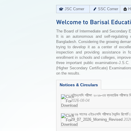
JSC Corner
SSC Corner
H
The Board of Intermediate and Secondary Edu
It is an autonomous and self-regulating 
Bangladesh. Considering the growing demand 
trying to develop it as a center of excell
inspection and providing assistance in f
enrollment in schools and colleges, improv
three important public examinations-J.S.C.
(Higher Secondary Certificate) Examinations
on the results.
Notices & Circulars
এইচএসসি পরীক্ষা ২০২৬-এর ব্যবহারিক পরীক্ষার বি
2026-08-04
২০২৬ সালের এইচএসসি পরীক্ষার দৈনন্দিন রিপোর্ট।
29_07_2026_Morning_Revised
202