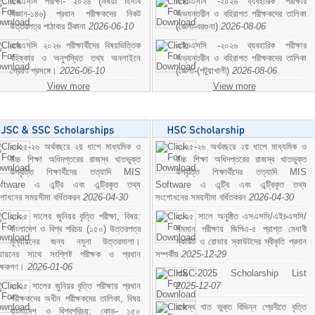
এসএসসি পরীক্ষা- ২০২৬ (বিষয়ঃ হিসাব
এইচএসসি -২০২৬ ব্যবহারিক পরীক্ষার
বিজ্ঞান-১৪৬) প্রধান পরীক্ষকদের নিকট
অভ্যন্তরীন ও বহিরাগত পরীক্ষকদের তালিকা
উত্তরপত্র পাঠাবার ঠিকানা
2026-06-10
(জেলা-বরগুনা)
2026-08-06
এসএসসি ২০২৬ পরীক্ষার্থীদের বিষয়ভিত্তিক
এইচএসসি -২০২৬ ব্যবহারিক পরীক্ষার
বহিষ্কার ও অনুপস্থিত তথ্য অনলাইনে
অভ্যন্তরীন ও বহিরাগত পরীক্ষকদের তালিকা
প্রেরণ প্রসঙ্গে।
2026-06-10
(জেলা-(পটুয়াখালী)
2026-08-06
View more
View more
২০২৫-২৬ অর্থবছরে ২য় ধাপে মাধ্যমিক ও
২০২৫-২৬ অর্থবছরে ২য় ধাপে মাধ্যমিক ও
উচ্চ শিক্ষা অধিদপ্তরের রাজস্ব খাতভুক্ত
উচ্চ শিক্ষা অধিদপ্তরের রাজস্ব খাতভুক্ত
উপবৃত্তি শিক্ষার্থীদের তত্যাদি MIS
উপবৃত্তি শিক্ষার্থীদের তত্যাদি MIS
ftware এ এন্ট্রি এবং এন্ট্রিকৃত তথ্য
Software এ এন্ট্রি এবং এন্ট্রিকৃত তথ্য
শোধনের সময়সীমা বর্ধিতকরন
2026-04-30
সংশোধনের সময়সীমা বর্ধিতকরন
2026-04-30
২০২৫ সালের জুনিয়র বৃত্তি পরীক্ষা, বিষয়:
২০২৫ সালে অনুষ্ঠিত এসএসসি/এইচএসসি/
বাংলাদেশ ও বিশ্ব পরিচয় (১৫০) উত্তরপত্র
সমমান পরীক্ষায় জিপিএ-৫ প্রাপ্ত মেধাবী
মূল্যায়নের জন্য নমুনা উত্তরমালা।
স্কাউট ও রোভার স্কাউটদের স্বীকৃতি প্রদান
ল্যায়নের সাথে সংশ্লিষ্ট পরীক্ষক ও প্রধান
সম্পর্কীয়
2025-12-29
ীক্ষকগণ।
2026-01-06
HSC-2025 Scholarship List
২০২৫ সালের জুনিয়র বৃত্তি পরীক্ষায় প্রধান
2025-12-07
পরীক্ষকদের অধীন পরীক্ষকদের তালিকা, বিষয়
রাজস্ব খাত ভুক্ত বিভিন্ন শ্রেনীতে বৃত্তি
বাংলাদেশ ও বিশ্বপরিচয়; কোড- ১৫০