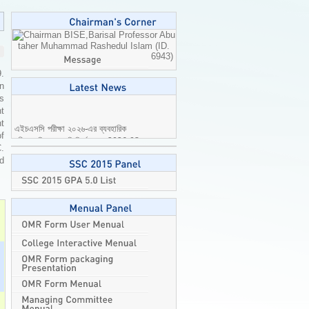
Professor Abu
taher Muhammad Rashedul Islam (ID.
6943)
9.
n
is
t
এইচএসসি পরীক্ষা ২০২৬-এর ব্যবহারিক
t
পরীক্ষার বিষয়ে জরুরি নির্দেশনা।
2026-08-
of
04
C.
ed