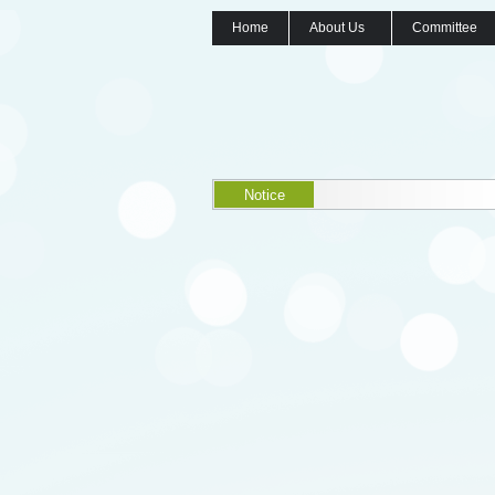
Home
About Us
Committee
Notice