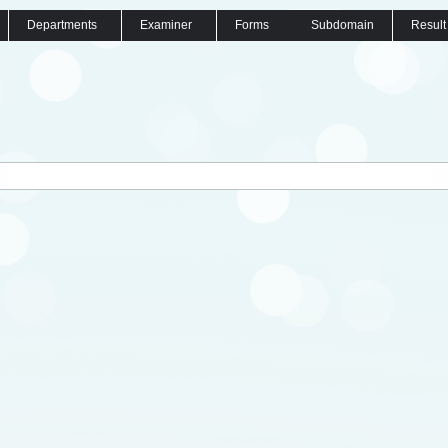
Departments
Examiner
Forms
Subdomain
Result