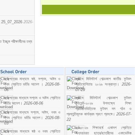
োর্ট। 25_07_2026
2026-
্ছুক পরীক্ষার্থীদের তথ্য
ছাড়পত্রের মাধ্যমে ষষ্ঠ, সপ্তম, অষ্টম ও
প্রাইম মিনিস্টার্স গোল্ডকাপ জাতীয় ফুটবল
নবম শ্রেণিতে ভর্তির আদেশ ।
2026-08-
প্রতিযোগিতায় ২০২৬ সংক্রান্ত।
2026-
06
07-29
ছাড়পত্রের মাধ্যমে সপ্তম ও অষ্টম শ্রেণিতে
প্রাইম মিনিস্টার্স গোল্ডকাপ ফুটবল
ভর্তির আদেশ।
2026-08-06
টুর্নামেন্ট-২০২৬ উপলক্ষ্যে শিক্ষা
প্রতিষ্ঠানভিত্তিক ফুটবল দল গঠন ও
ছাড়পত্রের মাধ্যমে সপ্তম, অষ্টম, নবম ও
প্রস্তুতিমূলক কার্যক্রম গ্রহণ প্রসঙ্গে।
2026-07-
দশম শ্রেণিতে ভর্তির আদেশ।
2026-08-
22
03
২০২৫-২৬ শিক্ষাবর্ষে একাদশ শ্রেণিতে
ছাড়পত্রের মাধ্যমে ষষ্ঠ ও নবম শ্রেণিতে
অধ্যয়নরত ছাত্র/ছাত্রীদের একাডেমিক