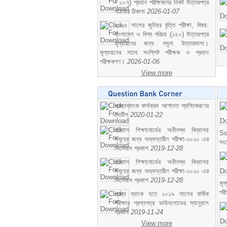
- ১০৭) প্রধান পরীক্ষকদের নিকট উত্তরপত্র
পাঠাবার ঠিকানা
2026-01-07
২০২৫ সালের জুনিয়র বৃত্তি পরীক্ষা, বিষয়:
বাংলাদেশ ও বিশ্ব পরিচয় (১৫০) উত্তরপত্র
মূল্যায়নের জন্য নমুনা উত্তরমালা।
মূল্যায়নের সাথে সংশ্লিষ্ট পরীক্ষক ও প্রধান
পরীক্ষকগণ।
2026-01-06
View more
প্রশ্নব্যাংক কার্যক্রম আপাতত স্থগিতকরণের
নোটিশ
2020-01-22
বরিশাল শিক্ষাবোর্ডের অধীনস্থ বিদ্যালয়
So
সমূহের জন্য অভ্যন্তরীণ পরীক্ষা-২০২০ এর
সং
সিলেবাস প্রকাশ
2019-12-28
বরিশাল শিক্ষাবোর্ডের অধীনস্থ বিদ্যালয়
সমূহের জন্য অভ্যন্তরীণ পরীক্ষা-২০২০ এর
সিলেবাস প্রকাশ
2019-12-28
মূ
পর
প্রশ্ন ব্যাংক হতে ২০১৯ সালের বার্ষিক
পরীক্ষার প্রশ্নপত্র ডাউনলোডের ম্যানুয়াল
প্রকাশ
2019-11-24
View more