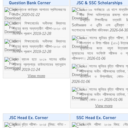
প্রশ্নব্যাংক কার্যক্রম আপাতত স্থগিতকরণের
২০২৫-২৬ অর্থবছরে ২য় ধাপে মাধ্যম
নোটিশ
2020-01-22
উচ্চ শিক্ষা অধিদপ্তরের রাজস্ব খাতভ
উপবৃত্তি শিক্ষার্থীদের তত্যাদি
বরিশাল শিক্ষাবোর্ডের অধীনস্থ বিদ্যালয়
Software এ এন্ট্রি এবং এন্ট্রিকৃত 
সমূহের জন্য অভ্যন্তরীণ পরীক্ষা-২০২০ এর
সংশোধনের সময়সীমা বর্ধিতকরন
2026-04-30
সিলেবাস প্রকাশ
2019-12-28
২০২৫ সালের জুনিয়র বৃত্তি পরীক্ষা, ব
বরিশাল শিক্ষাবোর্ডের অধীনস্থ বিদ্যালয়
বাংলাদেশ ও বিশ্ব পরিচয় (১৫০) উত্তর
সমূহের জন্য অভ্যন্তরীণ পরীক্ষা-২০২০ এর
মূল্যায়নের জন্য নমুনা উত্তরম
সিলেবাস প্রকাশ
2019-12-28
মূল্যায়নের সাথে সংশ্লিষ্ট পরীক্ষক ও প্
পরীক্ষকগণ।
2026-01-06
প্রশ্ন ব্যাংক হতে ২০১৯ সালের বার্ষিক
পরীক্ষার প্রশ্নপত্র ডাউনলোডের ম্যানুয়াল
২০২৫ সালের জুনিয়র বৃত্তি পরীক্ষায় প্
প্রকাশ
2019-11-24
পরীক্ষকদের অধীন পরীক্ষকদের তালিকা, 
View more
বাংলাদেশ ও বিশ্বপরিচয়; কোড- 
2026-01-06
২০২৫ সালের জুনিয়র বৃত্তি পরীক্ষায় প্
পরীক্ষকদের অধীন পরীক্ষকদের তালিকা, 
বিজ্ঞান; কোড- ১২৭
2026-01-06
View more
জুনিয়র বৃত্তি পরীক্ষা- ২০২৫ (বিষয়: গণিত -
এসএসসি পরীক্ষা ২০২৬ বিষয়: পৌর