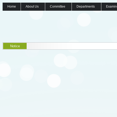
Home
About Us
Committee
Departments
Examin
Notice