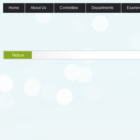
Home
About Us
Committee
Departments
Examin
Notice