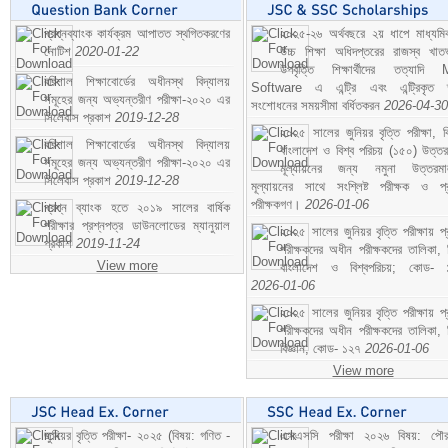
প্রশ্নব্যাংক কার্যক্রম আপাতত স্থগিতকরণের
২০২৫-২৬ অর্থবছরে ২য় ধাপে মাধ্যম
নোটিশ
2020-01-22
উচ্চ শিক্ষা অধিদপ্তরের রাজস্ব খাতভ
উপবৃত্তি শিক্ষার্থীদের তত্যাদি
বরিশাল শিক্ষাবোর্ডের অধীনস্থ বিদ্যালয়
Software এ এন্ট্রি এবং এন্ট্রিকৃত 
সমূহের জন্য অভ্যন্তরীণ পরীক্ষা-২০২০ এর
সংশোধনের সময়সীমা বর্ধিতকরন
2026-04-30
সিলেবাস প্রকাশ
2019-12-28
২০২৫ সালের জুনিয়র বৃত্তি পরীক্ষা, ব
বরিশাল শিক্ষাবোর্ডের অধীনস্থ বিদ্যালয়
বাংলাদেশ ও বিশ্ব পরিচয় (১৫০) উত্তর
সমূহের জন্য অভ্যন্তরীণ পরীক্ষা-২০২০ এর
মূল্যায়নের জন্য নমুনা উত্তরম
সিলেবাস প্রকাশ
2019-12-28
মূল্যায়নের সাথে সংশ্লিষ্ট পরীক্ষক ও প্
পরীক্ষকগণ।
2026-01-06
প্রশ্ন ব্যাংক হতে ২০১৯ সালের বার্ষিক
পরীক্ষার প্রশ্নপত্র ডাউনলোডের ম্যানুয়াল
২০২৫ সালের জুনিয়র বৃত্তি পরীক্ষায় প্
প্রকাশ
2019-11-24
পরীক্ষকদের অধীন পরীক্ষকদের তালিকা, 
View more
বাংলাদেশ ও বিশ্বপরিচয়; কোড- 
2026-01-06
২০২৫ সালের জুনিয়র বৃত্তি পরীক্ষায় প্
পরীক্ষকদের অধীন পরীক্ষকদের তালিকা, 
বিজ্ঞান; কোড- ১২৭
2026-01-06
View more
জুনিয়র বৃত্তি পরীক্ষা- ২০২৫ (বিষয়: গণিত -
এসএসসি পরীক্ষা ২০২৬ বিষয়: পৌর