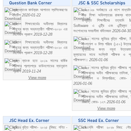
প্রশ্নব্যাংক কার্যক্রম আপাতত স্থগিতকরণের
২০২৫-২৬ অর্থবছরে ২য় ধাপে মাধ্যম
নোটিশ
2020-01-22
উচ্চ শিক্ষা অধিদপ্তরের রাজস্ব খাতভ
উপবৃত্তি শিক্ষার্থীদের তত্যাদি
বরিশাল শিক্ষাবোর্ডের অধীনস্থ বিদ্যালয়
Software এ এন্ট্রি এবং এন্ট্রিকৃত 
সমূহের জন্য অভ্যন্তরীণ পরীক্ষা-২০২০ এর
সংশোধনের সময়সীমা বর্ধিতকরন
2026-04-30
সিলেবাস প্রকাশ
2019-12-28
২০২৫ সালের জুনিয়র বৃত্তি পরীক্ষা, ব
বরিশাল শিক্ষাবোর্ডের অধীনস্থ বিদ্যালয়
বাংলাদেশ ও বিশ্ব পরিচয় (১৫০) উত্তর
সমূহের জন্য অভ্যন্তরীণ পরীক্ষা-২০২০ এর
মূল্যায়নের জন্য নমুনা উত্তরম
সিলেবাস প্রকাশ
2019-12-28
মূল্যায়নের সাথে সংশ্লিষ্ট পরীক্ষক ও প্
পরীক্ষকগণ।
2026-01-06
প্রশ্ন ব্যাংক হতে ২০১৯ সালের বার্ষিক
পরীক্ষার প্রশ্নপত্র ডাউনলোডের ম্যানুয়াল
২০২৫ সালের জুনিয়র বৃত্তি পরীক্ষায় প্
প্রকাশ
2019-11-24
পরীক্ষকদের অধীন পরীক্ষকদের তালিকা, 
View more
বাংলাদেশ ও বিশ্বপরিচয়; কোড- 
2026-01-06
২০২৫ সালের জুনিয়র বৃত্তি পরীক্ষায় প্
পরীক্ষকদের অধীন পরীক্ষকদের তালিকা, 
বিজ্ঞান; কোড- ১২৭
2026-01-06
View more
জুনিয়র বৃত্তি পরীক্ষা- ২০২৫ (বিষয়: গণিত -
এসএসসি পরীক্ষা ২০২৬ বিষয়: পৌর