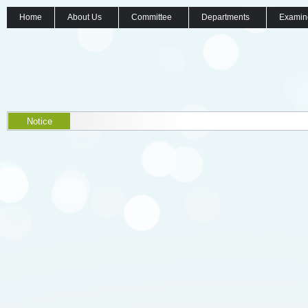
Home
About Us
Committee
Departments
Examin
Notice