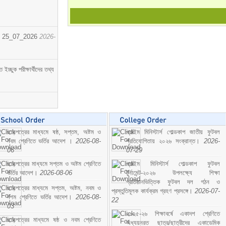
োর্ট। 25_07_2026
2026-
্ছুক পরীক্ষার্থীদের তথ্য
ছাড়পত্রের মাধ্যমে ষষ্ঠ, সপ্তম, অষ্টম ও
প্রাইম মিনিস্টার্স গোল্ডকাপ জাতীয় ফুটবল
নবম শ্রেণিতে ভর্তির আদেশ ।
2026-08-
প্রতিযোগিতায় ২০২৬ সংক্রান্ত।
2026-
06
07-29
ছাড়পত্রের মাধ্যমে সপ্তম ও অষ্টম শ্রেণিতে
প্রাইম মিনিস্টার্স গোল্ডকাপ ফুটবল
ভর্তির আদেশ।
2026-08-06
টুর্নামেন্ট-২০২৬ উপলক্ষ্যে শিক্ষা
প্রতিষ্ঠানভিত্তিক ফুটবল দল গঠন ও
ছাড়পত্রের মাধ্যমে সপ্তম, অষ্টম, নবম ও
প্রস্তুতিমূলক কার্যক্রম গ্রহণ প্রসঙ্গে।
2026-07-
দশম শ্রেণিতে ভর্তির আদেশ।
2026-08-
22
03
২০২৫-২৬ শিক্ষাবর্ষে একাদশ শ্রেণিতে
ছাড়পত্রের মাধ্যমে ষষ্ঠ ও নবম শ্রেণিতে
অধ্যয়নরত ছাত্র/ছাত্রীদের একাডেমিক