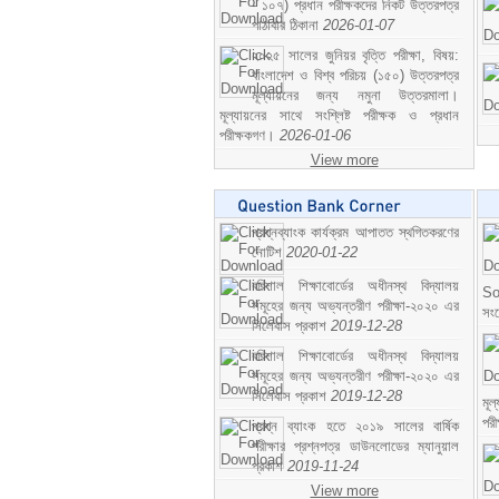
- ১০৭) প্রধান পরীক্ষকদের নিকট উত্তরপত্র
পাঠাবার ঠিকানা
2026-01-07
২০২৫ সালের জুনিয়র বৃত্তি পরীক্ষা, বিষয়:
বাংলাদেশ ও বিশ্ব পরিচয় (১৫০) উত্তরপত্র
মূল্যায়নের জন্য নমুনা উত্তরমালা।
মূল্যায়নের সাথে সংশ্লিষ্ট পরীক্ষক ও প্রধান
পরীক্ষকগণ।
2026-01-06
View more
প্রশ্নব্যাংক কার্যক্রম আপাতত স্থগিতকরণের
নোটিশ
2020-01-22
বরিশাল শিক্ষাবোর্ডের অধীনস্থ বিদ্যালয়
So
সমূহের জন্য অভ্যন্তরীণ পরীক্ষা-২০২০ এর
সং
সিলেবাস প্রকাশ
2019-12-28
বরিশাল শিক্ষাবোর্ডের অধীনস্থ বিদ্যালয়
সমূহের জন্য অভ্যন্তরীণ পরীক্ষা-২০২০ এর
সিলেবাস প্রকাশ
2019-12-28
মূ
পর
প্রশ্ন ব্যাংক হতে ২০১৯ সালের বার্ষিক
পরীক্ষার প্রশ্নপত্র ডাউনলোডের ম্যানুয়াল
প্রকাশ
2019-11-24
View more