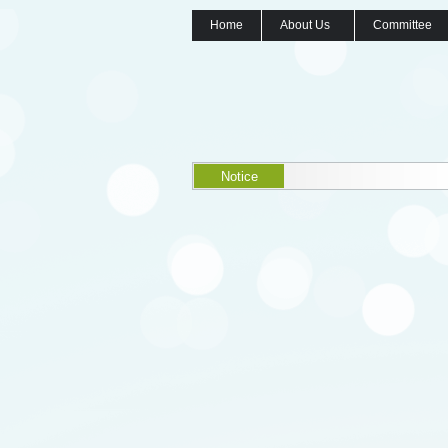
Home
About Us
Committee
Notice