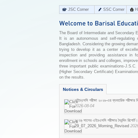
JSC Corner
SSC Corner
H
The Board of Intermediate and Secondary Edu
It is an autonomous and self-regulating 
Bangladesh. Considering the growing demand 
trying to develop it as a center of excell
inspection and providing assistance in f
enrollment in schools and colleges, improv
three important public examinations-J.S.C.
(Higher Secondary Certificate) Examinations
on the results.
Notices & Circulars
এইচএসসি পরীক্ষা ২০২৬-এর ব্যবহারিক পরীক্ষার বি
2026-08-04
২০২৬ সালের এইচএসসি পরীক্ষার দৈনন্দিন রিপোর্ট।
29_07_2026_Morning_Revised
202