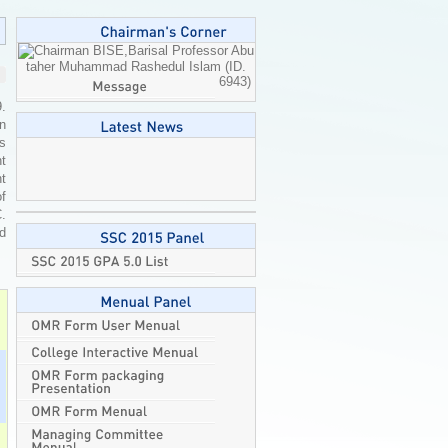
Professor Abu
taher Muhammad Rashedul Islam (ID.
6943)
9.
n
is
t
t
এইচএসসি পরীক্ষা ২০২৬-এর ব্যবহারিক
of
পরীক্ষার বিষয়ে জরুরি নির্দেশনা।
2026-08-
C.
04
ed