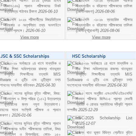
এসএসসি পরীক্ষা- ২০২৬ (বিষয়ঃ হিসাব
এইচএসসি -২০২৬ ব্যবহারিক পরীক্ষার
বিজ্ঞান-১৪৬) প্রধান পরীক্ষকদের নিকট
অভ্যন্তরীন ও বহিরাগত পরীক্ষকদের তালিকা
উত্তরপত্র পাঠাবার ঠিকানা
2026-06-10
(জেলা-বরগুনা)
2026-08-06
এসএসসি ২০২৬ পরীক্ষার্থীদের বিষয়ভিত্তিক
এইচএসসি -২০২৬ ব্যবহারিক পরীক্ষার
বহিষ্কার ও অনুপস্থিত তথ্য অনলাইনে
অভ্যন্তরীন ও বহিরাগত পরীক্ষকদের তালিকা
প্রেরণ প্রসঙ্গে।
2026-06-10
(জেলা-(পটুয়াখালী)
2026-08-06
View more
View more
২০২৫-২৬ অর্থবছরে ২য় ধাপে মাধ্যমিক ও
২০২৫-২৬ অর্থবছরে ২য় ধাপে মাধ্যমিক ও
উচ্চ শিক্ষা অধিদপ্তরের রাজস্ব খাতভুক্ত
উচ্চ শিক্ষা অধিদপ্তরের রাজস্ব খাতভুক্ত
উপবৃত্তি শিক্ষার্থীদের তত্যাদি MIS
উপবৃত্তি শিক্ষার্থীদের তত্যাদি MIS
ftware এ এন্ট্রি এবং এন্ট্রিকৃত তথ্য
Software এ এন্ট্রি এবং এন্ট্রিকৃত তথ্য
শোধনের সময়সীমা বর্ধিতকরন
2026-04-30
সংশোধনের সময়সীমা বর্ধিতকরন
2026-04-30
২০২৫ সালের জুনিয়র বৃত্তি পরীক্ষা, বিষয়:
২০২৫ সালে অনুষ্ঠিত এসএসসি/এইচএসসি/
বাংলাদেশ ও বিশ্ব পরিচয় (১৫০) উত্তরপত্র
সমমান পরীক্ষায় জিপিএ-৫ প্রাপ্ত মেধাবী
মূল্যায়নের জন্য নমুনা উত্তরমালা।
স্কাউট ও রোভার স্কাউটদের স্বীকৃতি প্রদান
ল্যায়নের সাথে সংশ্লিষ্ট পরীক্ষক ও প্রধান
সম্পর্কীয়
2025-12-29
ীক্ষকগণ।
2026-01-06
HSC-2025 Scholarship List
২০২৫ সালের জুনিয়র বৃত্তি পরীক্ষায় প্রধান
2025-12-07
পরীক্ষকদের অধীন পরীক্ষকদের তালিকা, বিষয়
রাজস্ব খাত ভুক্ত বিভিন্ন শ্রেনীতে বৃত্তি
বাংলাদেশ ও বিশ্বপরিচয়; কোড- ১৫০