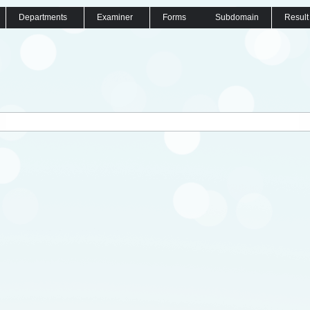
Departments
Examiner
Forms
Subdomain
Result