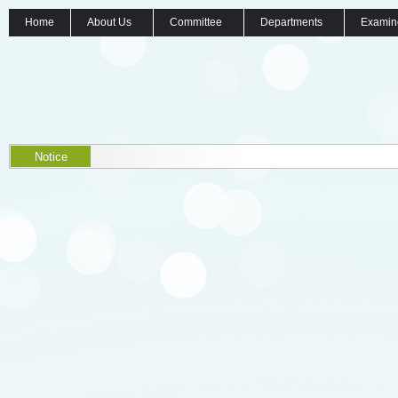
Home
About Us
Committee
Departments
Examin
Notice