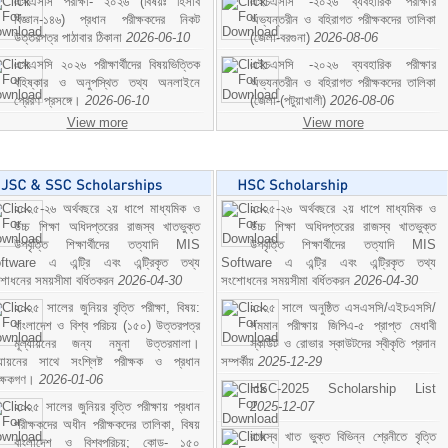
এসএসসি পরীক্ষা- ২০২৬ (বিষয়ঃ হিসাব
এইচএসসি -২০২৬ ব্যবহারিক পরীক্ষার
বিজ্ঞান-১৪৬) প্রধান পরীক্ষকদের নিকট
অভ্যন্তরীন ও বহিরাগত পরীক্ষকদের তালিকা
উত্তরপত্র পাঠাবার ঠিকানা
2026-06-10
(জেলা-বরগুনা)
2026-08-06
এসএসসি ২০২৬ পরীক্ষার্থীদের বিষয়ভিত্তিক
এইচএসসি -২০২৬ ব্যবহারিক পরীক্ষার
বহিষ্কার ও অনুপস্থিত তথ্য অনলাইনে
অভ্যন্তরীন ও বহিরাগত পরীক্ষকদের তালিকা
প্রেরণ প্রসঙ্গে।
2026-06-10
(জেলা-(পটুয়াখালী)
2026-08-06
View more
View more
২০২৫-২৬ অর্থবছরে ২য় ধাপে মাধ্যমিক ও
২০২৫-২৬ অর্থবছরে ২য় ধাপে মাধ্যমিক ও
উচ্চ শিক্ষা অধিদপ্তরের রাজস্ব খাতভুক্ত
উচ্চ শিক্ষা অধিদপ্তরের রাজস্ব খাতভুক্ত
উপবৃত্তি শিক্ষার্থীদের তত্যাদি MIS
উপবৃত্তি শিক্ষার্থীদের তত্যাদি MIS
ftware এ এন্ট্রি এবং এন্ট্রিকৃত তথ্য
Software এ এন্ট্রি এবং এন্ট্রিকৃত তথ্য
শোধনের সময়সীমা বর্ধিতকরন
2026-04-30
সংশোধনের সময়সীমা বর্ধিতকরন
2026-04-30
২০২৫ সালের জুনিয়র বৃত্তি পরীক্ষা, বিষয়:
২০২৫ সালে অনুষ্ঠিত এসএসসি/এইচএসসি/
বাংলাদেশ ও বিশ্ব পরিচয় (১৫০) উত্তরপত্র
সমমান পরীক্ষায় জিপিএ-৫ প্রাপ্ত মেধাবী
মূল্যায়নের জন্য নমুনা উত্তরমালা।
স্কাউট ও রোভার স্কাউটদের স্বীকৃতি প্রদান
ল্যায়নের সাথে সংশ্লিষ্ট পরীক্ষক ও প্রধান
সম্পর্কীয়
2025-12-29
ীক্ষকগণ।
2026-01-06
HSC-2025 Scholarship List
২০২৫ সালের জুনিয়র বৃত্তি পরীক্ষায় প্রধান
2025-12-07
পরীক্ষকদের অধীন পরীক্ষকদের তালিকা, বিষয়
রাজস্ব খাত ভুক্ত বিভিন্ন শ্রেনীতে বৃত্তি
বাংলাদেশ ও বিশ্বপরিচয়; কোড- ১৫০