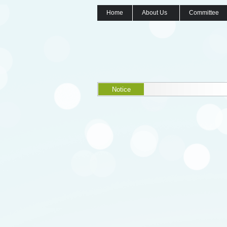
Home
About Us
Committee
Notice