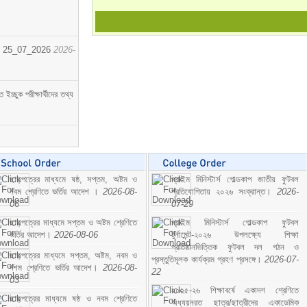
োর্ট। 25_07_2026
2026-
্ছুক পরীক্ষার্থীদের তথ্য
ছাড়পত্রের মাধ্যমে ষষ্ঠ, সপ্তম, অষ্টম ও
প্রাইম মিনিস্টার্স গোল্ডকাপ জাতীয় ফুটবল
নবম শ্রেণিতে ভর্তির আদেশ ।
2026-08-
প্রতিযোগিতায় ২০২৬ সংক্রান্ত।
2026-
06
07-29
ছাড়পত্রের মাধ্যমে সপ্তম ও অষ্টম শ্রেণিতে
প্রাইম মিনিস্টার্স গোল্ডকাপ ফুটবল
ভর্তির আদেশ।
2026-08-06
টুর্নামেন্ট-২০২৬ উপলক্ষ্যে শিক্ষা
প্রতিষ্ঠানভিত্তিক ফুটবল দল গঠন ও
ছাড়পত্রের মাধ্যমে সপ্তম, অষ্টম, নবম ও
প্রস্তুতিমূলক কার্যক্রম গ্রহণ প্রসঙ্গে।
2026-07-
দশম শ্রেণিতে ভর্তির আদেশ।
2026-08-
22
03
২০২৫-২৬ শিক্ষাবর্ষে একাদশ শ্রেণিতে
ছাড়পত্রের মাধ্যমে ষষ্ঠ ও নবম শ্রেণিতে
অধ্যয়নরত ছাত্র/ছাত্রীদের একাডেমিক