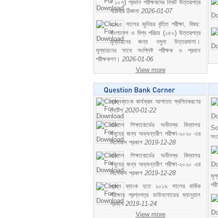
- ১০৭) প্রধান পরীক্ষকদের নিকট উত্তরপত্র
পাঠাবার ঠিকানা
2026-01-07
২০২৫ সালের জুনিয়র বৃত্তি পরীক্ষা, বিষয়:
বাংলাদেশ ও বিশ্ব পরিচয় (১৫০) উত্তরপত্র
মূল্যায়নের জন্য নমুনা উত্তরমালা।
মূল্যায়নের সাথে সংশ্লিষ্ট পরীক্ষক ও প্রধান
পরীক্ষকগণ।
2026-01-06
View more
প্রশ্নব্যাংক কার্যক্রম আপাতত স্থগিতকরণের
নোটিশ
2020-01-22
বরিশাল শিক্ষাবোর্ডের অধীনস্থ বিদ্যালয়
So
সমূহের জন্য অভ্যন্তরীণ পরীক্ষা-২০২০ এর
সং
সিলেবাস প্রকাশ
2019-12-28
বরিশাল শিক্ষাবোর্ডের অধীনস্থ বিদ্যালয়
সমূহের জন্য অভ্যন্তরীণ পরীক্ষা-২০২০ এর
সিলেবাস প্রকাশ
2019-12-28
মূ
পর
প্রশ্ন ব্যাংক হতে ২০১৯ সালের বার্ষিক
পরীক্ষার প্রশ্নপত্র ডাউনলোডের ম্যানুয়াল
প্রকাশ
2019-11-24
View more