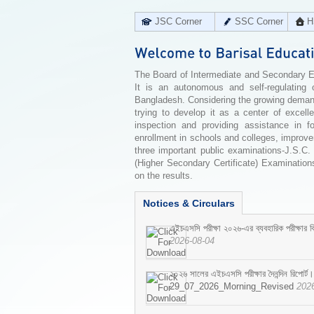
JSC Corner
SSC Corner
H
The Board of Intermediate and Secondary Edu
It is an autonomous and self-regulating 
Bangladesh. Considering the growing demand 
trying to develop it as a center of excell
inspection and providing assistance in f
enrollment in schools and colleges, improv
three important public examinations-J.S.C.
(Higher Secondary Certificate) Examinations
on the results.
Notices & Circulars
এইচএসসি পরীক্ষা ২০২৬-এর ব্যবহারিক পরীক্ষার বি
2026-08-04
২০২৬ সালের এইচএসসি পরীক্ষার দৈনন্দিন রিপোর্ট।
29_07_2026_Morning_Revised
202