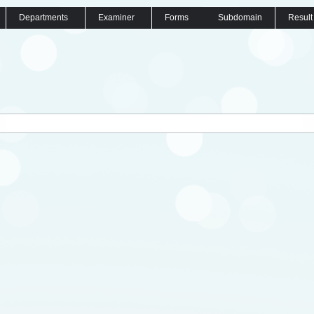
Departments
Examiner
Forms
Subdomain
Result