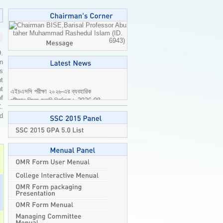
Professor Abu
taher Muhammad Rashedul Islam (ID.
6943)
9.
n
is
t
এইচএসসি পরীক্ষা ২০২৬-এর ব্যবহারিক
t
পরীক্ষার বিষয়ে জরুরি নির্দেশনা।
2026-08-
of
04
C.
ed