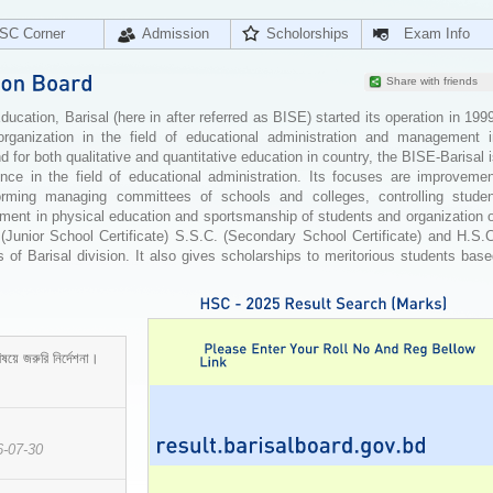
SC Corner
Admission
Scholorships
Exam Info
Share with friends
cation, Barisal (here in after referred as BISE) started its operation in 199
organization in the field of educational administration and management i
for both qualitative and quantitative education in country, the BISE-Barisal 
ence in the field of educational administration. Its focuses are improvemen
orming managing committees of schools and colleges, controlling studen
ement in physical education and sportsmanship of students and organization 
 (Junior School Certificate) S.S.C. (Secondary School Certificate) and H.S.
 of Barisal division. It also gives scholarships to meritorious students bas
ষয়ে জরুরি নির্দেশনা।
6-07-30