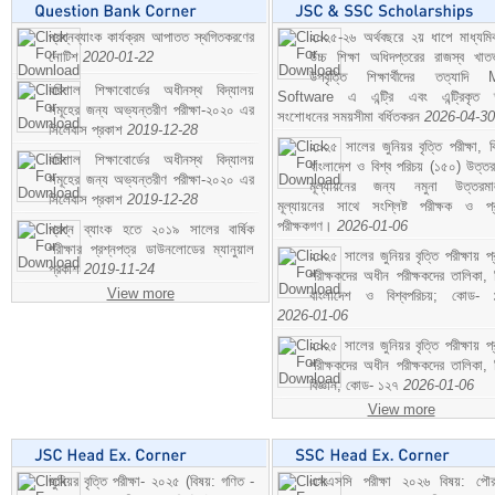
প্রশ্নব্যাংক কার্যক্রম আপাতত স্থগিতকরণের
২০২৫-২৬ অর্থবছরে ২য় ধাপে মাধ্যম
নোটিশ
2020-01-22
উচ্চ শিক্ষা অধিদপ্তরের রাজস্ব খাতভ
উপবৃত্তি শিক্ষার্থীদের তত্যাদি
বরিশাল শিক্ষাবোর্ডের অধীনস্থ বিদ্যালয়
Software এ এন্ট্রি এবং এন্ট্রিকৃত 
সমূহের জন্য অভ্যন্তরীণ পরীক্ষা-২০২০ এর
সংশোধনের সময়সীমা বর্ধিতকরন
2026-04-30
সিলেবাস প্রকাশ
2019-12-28
২০২৫ সালের জুনিয়র বৃত্তি পরীক্ষা, ব
বরিশাল শিক্ষাবোর্ডের অধীনস্থ বিদ্যালয়
বাংলাদেশ ও বিশ্ব পরিচয় (১৫০) উত্তর
সমূহের জন্য অভ্যন্তরীণ পরীক্ষা-২০২০ এর
মূল্যায়নের জন্য নমুনা উত্তরম
সিলেবাস প্রকাশ
2019-12-28
মূল্যায়নের সাথে সংশ্লিষ্ট পরীক্ষক ও প্
পরীক্ষকগণ।
2026-01-06
প্রশ্ন ব্যাংক হতে ২০১৯ সালের বার্ষিক
পরীক্ষার প্রশ্নপত্র ডাউনলোডের ম্যানুয়াল
২০২৫ সালের জুনিয়র বৃত্তি পরীক্ষায় প্
প্রকাশ
2019-11-24
পরীক্ষকদের অধীন পরীক্ষকদের তালিকা, 
View more
বাংলাদেশ ও বিশ্বপরিচয়; কোড- 
2026-01-06
২০২৫ সালের জুনিয়র বৃত্তি পরীক্ষায় প্
পরীক্ষকদের অধীন পরীক্ষকদের তালিকা, 
বিজ্ঞান; কোড- ১২৭
2026-01-06
View more
জুনিয়র বৃত্তি পরীক্ষা- ২০২৫ (বিষয়: গণিত -
এসএসসি পরীক্ষা ২০২৬ বিষয়: পৌর