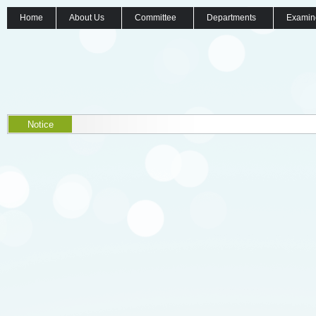
Home
About Us
Committee
Departments
Examin
Notice