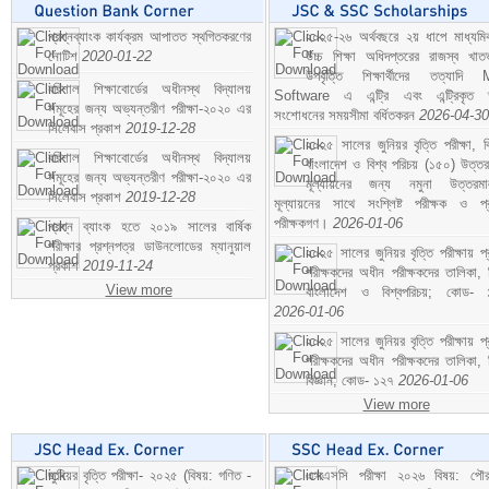
প্রশ্নব্যাংক কার্যক্রম আপাতত স্থগিতকরণের
২০২৫-২৬ অর্থবছরে ২য় ধাপে মাধ্যম
নোটিশ
2020-01-22
উচ্চ শিক্ষা অধিদপ্তরের রাজস্ব খাতভ
উপবৃত্তি শিক্ষার্থীদের তত্যাদি
বরিশাল শিক্ষাবোর্ডের অধীনস্থ বিদ্যালয়
Software এ এন্ট্রি এবং এন্ট্রিকৃত 
সমূহের জন্য অভ্যন্তরীণ পরীক্ষা-২০২০ এর
সংশোধনের সময়সীমা বর্ধিতকরন
2026-04-30
সিলেবাস প্রকাশ
2019-12-28
২০২৫ সালের জুনিয়র বৃত্তি পরীক্ষা, ব
বরিশাল শিক্ষাবোর্ডের অধীনস্থ বিদ্যালয়
বাংলাদেশ ও বিশ্ব পরিচয় (১৫০) উত্তর
সমূহের জন্য অভ্যন্তরীণ পরীক্ষা-২০২০ এর
মূল্যায়নের জন্য নমুনা উত্তরম
সিলেবাস প্রকাশ
2019-12-28
মূল্যায়নের সাথে সংশ্লিষ্ট পরীক্ষক ও প্
পরীক্ষকগণ।
2026-01-06
প্রশ্ন ব্যাংক হতে ২০১৯ সালের বার্ষিক
পরীক্ষার প্রশ্নপত্র ডাউনলোডের ম্যানুয়াল
২০২৫ সালের জুনিয়র বৃত্তি পরীক্ষায় প্
প্রকাশ
2019-11-24
পরীক্ষকদের অধীন পরীক্ষকদের তালিকা, 
View more
বাংলাদেশ ও বিশ্বপরিচয়; কোড- 
2026-01-06
২০২৫ সালের জুনিয়র বৃত্তি পরীক্ষায় প্
পরীক্ষকদের অধীন পরীক্ষকদের তালিকা, 
বিজ্ঞান; কোড- ১২৭
2026-01-06
View more
জুনিয়র বৃত্তি পরীক্ষা- ২০২৫ (বিষয়: গণিত -
এসএসসি পরীক্ষা ২০২৬ বিষয়: পৌর