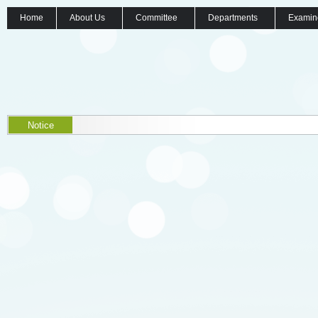
Home
About Us
Committee
Departments
Examin
Notice