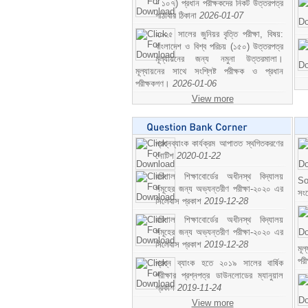
- ১০৭) প্রধান পরীক্ষকদের নিকট উত্তরপত্র
পাঠাবার ঠিকানা
2026-01-07
২০২৫ সালের জুনিয়র বৃত্তি পরীক্ষা, বিষয়:
বাংলাদেশ ও বিশ্ব পরিচয় (১৫০) উত্তরপত্র
মূল্যায়নের জন্য নমুনা উত্তরমালা।
মূল্যায়নের সাথে সংশ্লিষ্ট পরীক্ষক ও প্রধান
পরীক্ষকগণ।
2026-01-06
View more
প্রশ্নব্যাংক কার্যক্রম আপাতত স্থগিতকরণের
নোটিশ
2020-01-22
বরিশাল শিক্ষাবোর্ডের অধীনস্থ বিদ্যালয়
So
সমূহের জন্য অভ্যন্তরীণ পরীক্ষা-২০২০ এর
সং
সিলেবাস প্রকাশ
2019-12-28
বরিশাল শিক্ষাবোর্ডের অধীনস্থ বিদ্যালয়
সমূহের জন্য অভ্যন্তরীণ পরীক্ষা-২০২০ এর
সিলেবাস প্রকাশ
2019-12-28
মূ
পর
প্রশ্ন ব্যাংক হতে ২০১৯ সালের বার্ষিক
পরীক্ষার প্রশ্নপত্র ডাউনলোডের ম্যানুয়াল
প্রকাশ
2019-11-24
View more