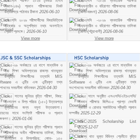
এসএসসি পরীক্ষা- ২০২৬ (বিষয়ঃ হিসাব
এইচএসসি -২০২৬ ব্যবহারিক পরীক্ষার
বিজ্ঞান-১৪৬) প্রধান পরীক্ষকদের নিকট
অভ্যন্তরীন ও বহিরাগত পরীক্ষকদের তালিকা
উত্তরপত্র পাঠাবার ঠিকানা
2026-06-10
(জেলা-বরগুনা)
2026-08-06
এসএসসি ২০২৬ পরীক্ষার্থীদের বিষয়ভিত্তিক
এইচএসসি -২০২৬ ব্যবহারিক পরীক্ষার
বহিষ্কার ও অনুপস্থিত তথ্য অনলাইনে
অভ্যন্তরীন ও বহিরাগত পরীক্ষকদের তালিকা
প্রেরণ প্রসঙ্গে।
2026-06-10
(জেলা-(পটুয়াখালী)
2026-08-06
View more
View more
২০২৫-২৬ অর্থবছরে ২য় ধাপে মাধ্যমিক ও
২০২৫-২৬ অর্থবছরে ২য় ধাপে মাধ্যমিক ও
উচ্চ শিক্ষা অধিদপ্তরের রাজস্ব খাতভুক্ত
উচ্চ শিক্ষা অধিদপ্তরের রাজস্ব খাতভুক্ত
উপবৃত্তি শিক্ষার্থীদের তত্যাদি MIS
উপবৃত্তি শিক্ষার্থীদের তত্যাদি MIS
ftware এ এন্ট্রি এবং এন্ট্রিকৃত তথ্য
Software এ এন্ট্রি এবং এন্ট্রিকৃত তথ্য
শোধনের সময়সীমা বর্ধিতকরন
2026-04-30
সংশোধনের সময়সীমা বর্ধিতকরন
2026-04-30
২০২৫ সালের জুনিয়র বৃত্তি পরীক্ষা, বিষয়:
২০২৫ সালে অনুষ্ঠিত এসএসসি/এইচএসসি/
বাংলাদেশ ও বিশ্ব পরিচয় (১৫০) উত্তরপত্র
সমমান পরীক্ষায় জিপিএ-৫ প্রাপ্ত মেধাবী
মূল্যায়নের জন্য নমুনা উত্তরমালা।
স্কাউট ও রোভার স্কাউটদের স্বীকৃতি প্রদান
ল্যায়নের সাথে সংশ্লিষ্ট পরীক্ষক ও প্রধান
সম্পর্কীয়
2025-12-29
ীক্ষকগণ।
2026-01-06
HSC-2025 Scholarship List
২০২৫ সালের জুনিয়র বৃত্তি পরীক্ষায় প্রধান
2025-12-07
পরীক্ষকদের অধীন পরীক্ষকদের তালিকা, বিষয়
রাজস্ব খাত ভুক্ত বিভিন্ন শ্রেনীতে বৃত্তি
বাংলাদেশ ও বিশ্বপরিচয়; কোড- ১৫০