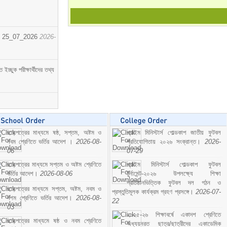
োর্ট। 25_07_2026
2026-
্ছুক পরীক্ষার্থীদের তথ্য
ছাড়পত্রের মাধ্যমে ষষ্ঠ, সপ্তম, অষ্টম ও
প্রাইম মিনিস্টার্স গোল্ডকাপ জাতীয় ফুটবল
নবম শ্রেণিতে ভর্তির আদেশ ।
2026-08-
প্রতিযোগিতায় ২০২৬ সংক্রান্ত।
2026-
06
07-29
ছাড়পত্রের মাধ্যমে সপ্তম ও অষ্টম শ্রেণিতে
প্রাইম মিনিস্টার্স গোল্ডকাপ ফুটবল
ভর্তির আদেশ।
2026-08-06
টুর্নামেন্ট-২০২৬ উপলক্ষ্যে শিক্ষা
প্রতিষ্ঠানভিত্তিক ফুটবল দল গঠন ও
ছাড়পত্রের মাধ্যমে সপ্তম, অষ্টম, নবম ও
প্রস্তুতিমূলক কার্যক্রম গ্রহণ প্রসঙ্গে।
2026-07-
দশম শ্রেণিতে ভর্তির আদেশ।
2026-08-
22
03
২০২৫-২৬ শিক্ষাবর্ষে একাদশ শ্রেণিতে
ছাড়পত্রের মাধ্যমে ষষ্ঠ ও নবম শ্রেণিতে
অধ্যয়নরত ছাত্র/ছাত্রীদের একাডেমিক