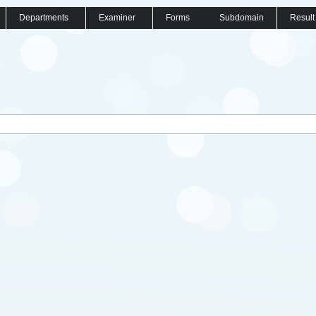
Departments
Examiner
Forms
Subdomain
Result