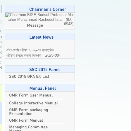
Professor Abu
taher Muhammad Rashedul Islam (ID.
6943)
9.
n
is
এইচএসসি পরীক্ষা ২০২৬-এর ব্যবহারিক
t
পরীক্ষার বিষয়ে জরুরি নির্দেশনা।
2026-08-
t
04
of
C.
ed