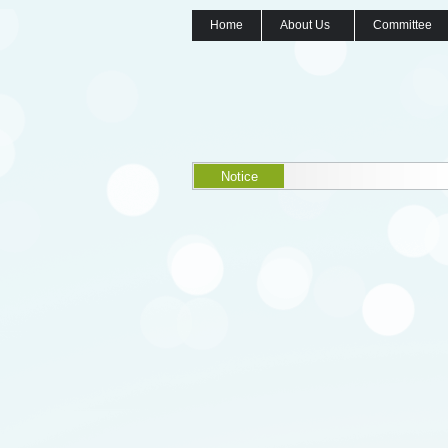
Home
About Us
Committee
Notice