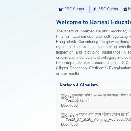
JSC Corner
SSC Corner
H
The Board of Intermediate and Secondary Edu
It is an autonomous and self-regulating 
Bangladesh. Considering the growing demand 
trying to develop it as a center of excell
inspection and providing assistance in f
enrollment in schools and colleges, improv
three important public examinations-J.S.C.
(Higher Secondary Certificate) Examinations
on the results.
Notices & Circulars
এইচএসসি পরীক্ষা ২০২৬-এর ব্যবহারিক পরীক্ষার বি
2026-08-04
২০২৬ সালের এইচএসসি পরীক্ষার দৈনন্দিন রিপোর্ট।
29_07_2026_Morning_Revised
202