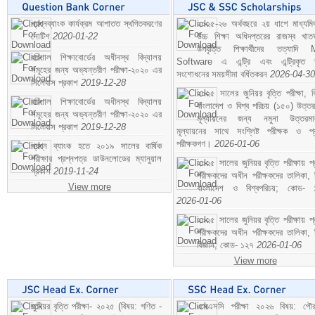
প্রশ্নব্যাংক কার্যক্রম আপাতত স্থগিতকরণের
২০২৫-২৬ অর্থবছরে ২য় ধাপে মাধ্যম
নোটিশ
2020-01-22
উচ্চ শিক্ষা অধিদপ্তরের রাজস্ব খাতভ
উপবৃত্তি শিক্ষার্থীদের তত্যাদি
বরিশাল শিক্ষাবোর্ডের অধীনস্থ বিদ্যালয়
Software এ এন্ট্রি এবং এন্ট্রিকৃত 
সমূহের জন্য অভ্যন্তরীণ পরীক্ষা-২০২০ এর
সংশোধনের সময়সীমা বর্ধিতকরন
2026-04-30
সিলেবাস প্রকাশ
2019-12-28
২০২৫ সালের জুনিয়র বৃত্তি পরীক্ষা, ব
বরিশাল শিক্ষাবোর্ডের অধীনস্থ বিদ্যালয়
বাংলাদেশ ও বিশ্ব পরিচয় (১৫০) উত্তর
সমূহের জন্য অভ্যন্তরীণ পরীক্ষা-২০২০ এর
মূল্যায়নের জন্য নমুনা উত্তরম
সিলেবাস প্রকাশ
2019-12-28
মূল্যায়নের সাথে সংশ্লিষ্ট পরীক্ষক ও প্
পরীক্ষকগণ।
2026-01-06
প্রশ্ন ব্যাংক হতে ২০১৯ সালের বার্ষিক
পরীক্ষার প্রশ্নপত্র ডাউনলোডের ম্যানুয়াল
২০২৫ সালের জুনিয়র বৃত্তি পরীক্ষায় প্
প্রকাশ
2019-11-24
পরীক্ষকদের অধীন পরীক্ষকদের তালিকা, 
View more
বাংলাদেশ ও বিশ্বপরিচয়; কোড- 
2026-01-06
২০২৫ সালের জুনিয়র বৃত্তি পরীক্ষায় প্
পরীক্ষকদের অধীন পরীক্ষকদের তালিকা, 
বিজ্ঞান; কোড- ১২৭
2026-01-06
View more
জুনিয়র বৃত্তি পরীক্ষা- ২০২৫ (বিষয়: গণিত -
এসএসসি পরীক্ষা ২০২৬ বিষয়: পৌর