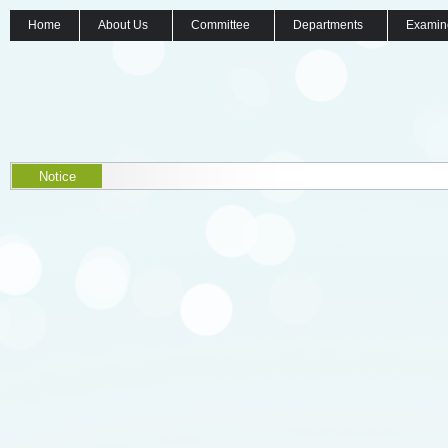
Home
About Us
Committee
Departments
Examin
Notice