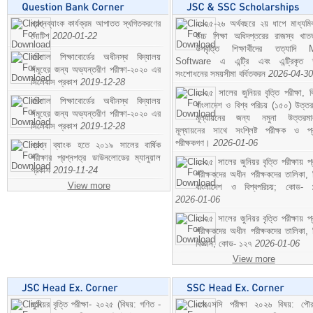
প্রশ্নব্যাংক কার্যক্রম আপাতত স্থগিতকরণের
২০২৫-২৬ অর্থবছরে ২য় ধাপে মাধ্যম
নোটিশ
2020-01-22
উচ্চ শিক্ষা অধিদপ্তরের রাজস্ব খাতভ
উপবৃত্তি শিক্ষার্থীদের তত্যাদি
বরিশাল শিক্ষাবোর্ডের অধীনস্থ বিদ্যালয়
Software এ এন্ট্রি এবং এন্ট্রিকৃত 
সমূহের জন্য অভ্যন্তরীণ পরীক্ষা-২০২০ এর
সংশোধনের সময়সীমা বর্ধিতকরন
2026-04-30
সিলেবাস প্রকাশ
2019-12-28
২০২৫ সালের জুনিয়র বৃত্তি পরীক্ষা, ব
বরিশাল শিক্ষাবোর্ডের অধীনস্থ বিদ্যালয়
বাংলাদেশ ও বিশ্ব পরিচয় (১৫০) উত্তর
সমূহের জন্য অভ্যন্তরীণ পরীক্ষা-২০২০ এর
মূল্যায়নের জন্য নমুনা উত্তরম
সিলেবাস প্রকাশ
2019-12-28
মূল্যায়নের সাথে সংশ্লিষ্ট পরীক্ষক ও প্
পরীক্ষকগণ।
2026-01-06
প্রশ্ন ব্যাংক হতে ২০১৯ সালের বার্ষিক
পরীক্ষার প্রশ্নপত্র ডাউনলোডের ম্যানুয়াল
২০২৫ সালের জুনিয়র বৃত্তি পরীক্ষায় প্
প্রকাশ
2019-11-24
পরীক্ষকদের অধীন পরীক্ষকদের তালিকা, 
View more
বাংলাদেশ ও বিশ্বপরিচয়; কোড- 
2026-01-06
২০২৫ সালের জুনিয়র বৃত্তি পরীক্ষায় প্
পরীক্ষকদের অধীন পরীক্ষকদের তালিকা, 
বিজ্ঞান; কোড- ১২৭
2026-01-06
View more
জুনিয়র বৃত্তি পরীক্ষা- ২০২৫ (বিষয়: গণিত -
এসএসসি পরীক্ষা ২০২৬ বিষয়: পৌর