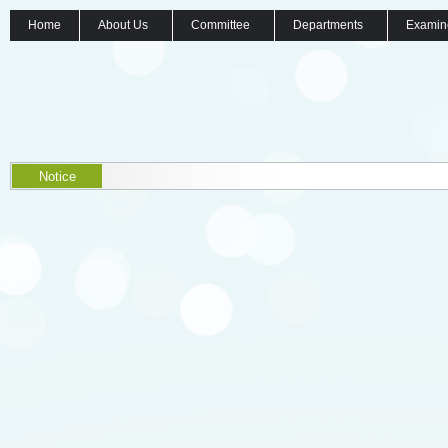
Home
About Us
Committee
Departments
Examin
Notice