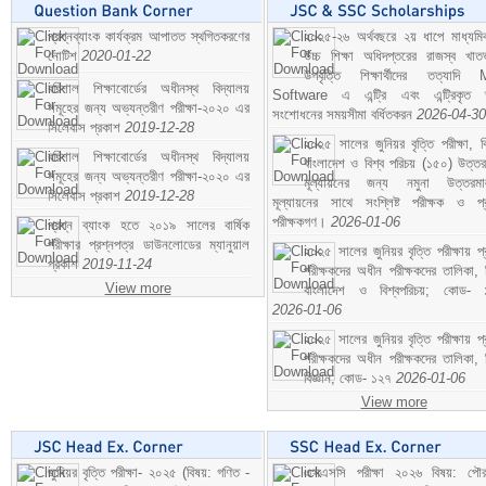
প্রশ্নব্যাংক কার্যক্রম আপাতত স্থগিতকরণের
২০২৫-২৬ অর্থবছরে ২য় ধাপে মাধ্যম
নোটিশ
2020-01-22
উচ্চ শিক্ষা অধিদপ্তরের রাজস্ব খাতভ
উপবৃত্তি শিক্ষার্থীদের তত্যাদি
বরিশাল শিক্ষাবোর্ডের অধীনস্থ বিদ্যালয়
Software এ এন্ট্রি এবং এন্ট্রিকৃত 
সমূহের জন্য অভ্যন্তরীণ পরীক্ষা-২০২০ এর
সংশোধনের সময়সীমা বর্ধিতকরন
2026-04-30
সিলেবাস প্রকাশ
2019-12-28
২০২৫ সালের জুনিয়র বৃত্তি পরীক্ষা, ব
বরিশাল শিক্ষাবোর্ডের অধীনস্থ বিদ্যালয়
বাংলাদেশ ও বিশ্ব পরিচয় (১৫০) উত্তর
সমূহের জন্য অভ্যন্তরীণ পরীক্ষা-২০২০ এর
মূল্যায়নের জন্য নমুনা উত্তরম
সিলেবাস প্রকাশ
2019-12-28
মূল্যায়নের সাথে সংশ্লিষ্ট পরীক্ষক ও প্
পরীক্ষকগণ।
2026-01-06
প্রশ্ন ব্যাংক হতে ২০১৯ সালের বার্ষিক
পরীক্ষার প্রশ্নপত্র ডাউনলোডের ম্যানুয়াল
২০২৫ সালের জুনিয়র বৃত্তি পরীক্ষায় প্
প্রকাশ
2019-11-24
পরীক্ষকদের অধীন পরীক্ষকদের তালিকা, 
View more
বাংলাদেশ ও বিশ্বপরিচয়; কোড- 
2026-01-06
২০২৫ সালের জুনিয়র বৃত্তি পরীক্ষায় প্
পরীক্ষকদের অধীন পরীক্ষকদের তালিকা, 
বিজ্ঞান; কোড- ১২৭
2026-01-06
View more
জুনিয়র বৃত্তি পরীক্ষা- ২০২৫ (বিষয়: গণিত -
এসএসসি পরীক্ষা ২০২৬ বিষয়: পৌর