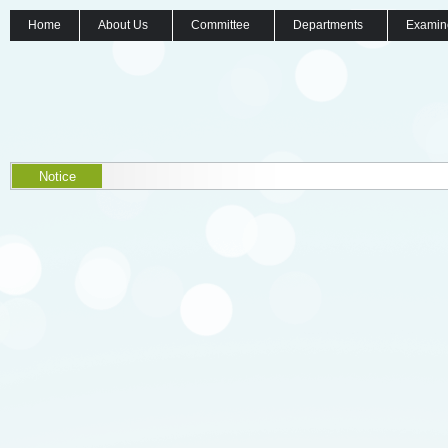
Home
About Us
Committee
Departments
Examin
Notice