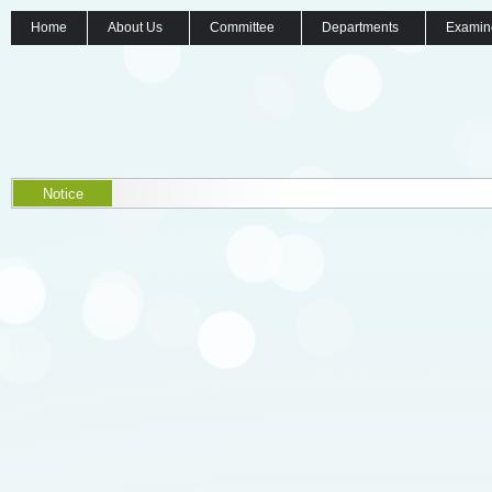
Home
About Us
Committee
Departments
Examin
Notice