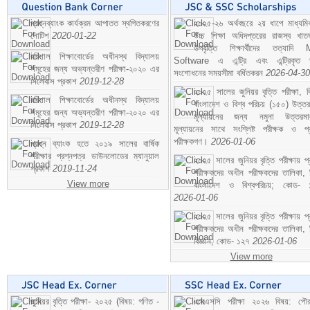
প্রশ্নব্যাংক কার্যক্রম আপাতত স্থগিতকরণের
২০২৫-২৬ অর্থবছরে ২য় ধাপে মাধ্যম
নোটিশ
2020-01-22
উচ্চ শিক্ষা অধিদপ্তরের রাজস্ব খাতভ
উপবৃত্তি শিক্ষার্থীদের তত্যাদি
বরিশাল শিক্ষাবোর্ডের অধীনস্থ বিদ্যালয়
Software এ এন্ট্রি এবং এন্ট্রিকৃত 
সমূহের জন্য অভ্যন্তরীণ পরীক্ষা-২০২০ এর
সংশোধনের সময়সীমা বর্ধিতকরন
2026-04-30
সিলেবাস প্রকাশ
2019-12-28
২০২৫ সালের জুনিয়র বৃত্তি পরীক্ষা, ব
বরিশাল শিক্ষাবোর্ডের অধীনস্থ বিদ্যালয়
বাংলাদেশ ও বিশ্ব পরিচয় (১৫০) উত্তর
সমূহের জন্য অভ্যন্তরীণ পরীক্ষা-২০২০ এর
মূল্যায়নের জন্য নমুনা উত্তরম
সিলেবাস প্রকাশ
2019-12-28
মূল্যায়নের সাথে সংশ্লিষ্ট পরীক্ষক ও প্
পরীক্ষকগণ।
2026-01-06
প্রশ্ন ব্যাংক হতে ২০১৯ সালের বার্ষিক
পরীক্ষার প্রশ্নপত্র ডাউনলোডের ম্যানুয়াল
২০২৫ সালের জুনিয়র বৃত্তি পরীক্ষায় প্
প্রকাশ
2019-11-24
পরীক্ষকদের অধীন পরীক্ষকদের তালিকা, 
View more
বাংলাদেশ ও বিশ্বপরিচয়; কোড- 
2026-01-06
২০২৫ সালের জুনিয়র বৃত্তি পরীক্ষায় প্
পরীক্ষকদের অধীন পরীক্ষকদের তালিকা, 
বিজ্ঞান; কোড- ১২৭
2026-01-06
View more
জুনিয়র বৃত্তি পরীক্ষা- ২০২৫ (বিষয়: গণিত -
এসএসসি পরীক্ষা ২০২৬ বিষয়: পৌর