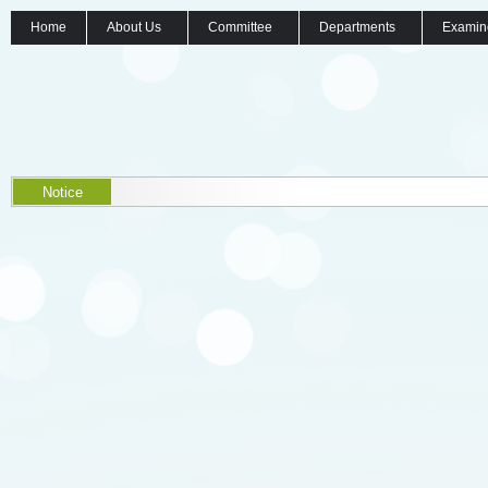
Home
About Us
Committee
Departments
Examin
Notice