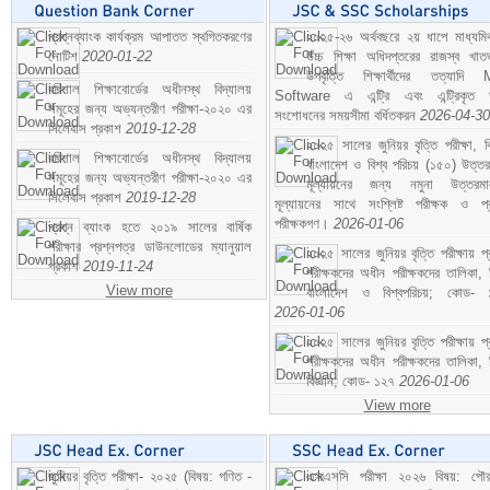
প্রশ্নব্যাংক কার্যক্রম আপাতত স্থগিতকরণের
২০২৫-২৬ অর্থবছরে ২য় ধাপে মাধ্যম
নোটিশ
2020-01-22
উচ্চ শিক্ষা অধিদপ্তরের রাজস্ব খাতভ
উপবৃত্তি শিক্ষার্থীদের তত্যাদি
বরিশাল শিক্ষাবোর্ডের অধীনস্থ বিদ্যালয়
Software এ এন্ট্রি এবং এন্ট্রিকৃত 
সমূহের জন্য অভ্যন্তরীণ পরীক্ষা-২০২০ এর
সংশোধনের সময়সীমা বর্ধিতকরন
2026-04-30
সিলেবাস প্রকাশ
2019-12-28
২০২৫ সালের জুনিয়র বৃত্তি পরীক্ষা, ব
বরিশাল শিক্ষাবোর্ডের অধীনস্থ বিদ্যালয়
বাংলাদেশ ও বিশ্ব পরিচয় (১৫০) উত্তর
সমূহের জন্য অভ্যন্তরীণ পরীক্ষা-২০২০ এর
মূল্যায়নের জন্য নমুনা উত্তরম
সিলেবাস প্রকাশ
2019-12-28
মূল্যায়নের সাথে সংশ্লিষ্ট পরীক্ষক ও প্
পরীক্ষকগণ।
2026-01-06
প্রশ্ন ব্যাংক হতে ২০১৯ সালের বার্ষিক
পরীক্ষার প্রশ্নপত্র ডাউনলোডের ম্যানুয়াল
২০২৫ সালের জুনিয়র বৃত্তি পরীক্ষায় প্
প্রকাশ
2019-11-24
পরীক্ষকদের অধীন পরীক্ষকদের তালিকা, 
View more
বাংলাদেশ ও বিশ্বপরিচয়; কোড- 
2026-01-06
২০২৫ সালের জুনিয়র বৃত্তি পরীক্ষায় প্
পরীক্ষকদের অধীন পরীক্ষকদের তালিকা, 
বিজ্ঞান; কোড- ১২৭
2026-01-06
View more
জুনিয়র বৃত্তি পরীক্ষা- ২০২৫ (বিষয়: গণিত -
এসএসসি পরীক্ষা ২০২৬ বিষয়: পৌর