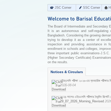
JSC Corner
SSC Corner
H
The Board of Intermediate and Secondary Edu
It is an autonomous and self-regulating 
Bangladesh. Considering the growing demand 
trying to develop it as a center of excell
inspection and providing assistance in f
enrollment in schools and colleges, improv
three important public examinations-J.S.C.
(Higher Secondary Certificate) Examinations
on the results.
Notices & Circulars
এইচএসসি পরীক্ষা ২০২৬-এর ব্যবহারিক পরীক্ষার বি
2026-08-04
২০২৬ সালের এইচএসসি পরীক্ষার দৈনন্দিন রিপোর্ট।
29_07_2026_Morning_Revised
202