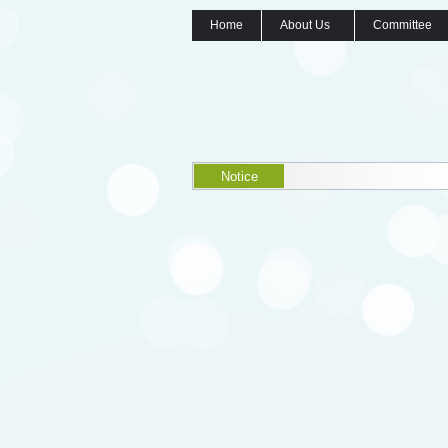
Home
About Us
Committee
Notice