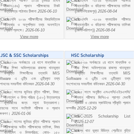
এসএসসি পরীক্ষা- ২০২৬ (বিষয়ঃ হিসাব
এইচএসসি -২০২৬ ব্যবহারিক পরীক্ষার
বিজ্ঞান-১৪৬) প্রধান পরীক্ষকদের নিকট
অভ্যন্তরীন ও বহিরাগত পরীক্ষকদের তালিকা
উত্তরপত্র পাঠাবার ঠিকানা
2026-06-10
(জেলা-পিরোজপুর)
2026-08-04
এসএসসি ২০২৬ পরীক্ষার্থীদের বিষয়ভিত্তিক
এইচএসসি -২০২৬ ব্যবহারিক পরীক্ষার
বহিষ্কার ও অনুপস্থিত তথ্য অনলাইনে
অভ্যন্তরীন ও বহিরাগত পরীক্ষকদের তালিকা
প্রেরণ প্রসঙ্গে।
2026-06-10
(জেলা-বরিশাল))
2026-08-04
View more
View more
২০২৫-২৬ অর্থবছরে ২য় ধাপে মাধ্যমিক ও
২০২৫-২৬ অর্থবছরে ২য় ধাপে মাধ্যমিক ও
উচ্চ শিক্ষা অধিদপ্তরের রাজস্ব খাতভুক্ত
উচ্চ শিক্ষা অধিদপ্তরের রাজস্ব খাতভুক্ত
উপবৃত্তি শিক্ষার্থীদের তত্যাদি MIS
উপবৃত্তি শিক্ষার্থীদের তত্যাদি MIS
ftware এ এন্ট্রি এবং এন্ট্রিকৃত তথ্য
Software এ এন্ট্রি এবং এন্ট্রিকৃত তথ্য
শোধনের সময়সীমা বর্ধিতকরন
2026-04-30
সংশোধনের সময়সীমা বর্ধিতকরন
2026-04-30
২০২৫ সালের জুনিয়র বৃত্তি পরীক্ষা, বিষয়:
২০২৫ সালে অনুষ্ঠিত এসএসসি/এইচএসসি/
বাংলাদেশ ও বিশ্ব পরিচয় (১৫০) উত্তরপত্র
সমমান পরীক্ষায় জিপিএ-৫ প্রাপ্ত মেধাবী
মূল্যায়নের জন্য নমুনা উত্তরমালা।
স্কাউট ও রোভার স্কাউটদের স্বীকৃতি প্রদান
ল্যায়নের সাথে সংশ্লিষ্ট পরীক্ষক ও প্রধান
সম্পর্কীয়
2025-12-29
ীক্ষকগণ।
2026-01-06
HSC-2025 Scholarship List
২০২৫ সালের জুনিয়র বৃত্তি পরীক্ষায় প্রধান
2025-12-07
পরীক্ষকদের অধীন পরীক্ষকদের তালিকা, বিষয়
রাজস্ব খাত ভুক্ত বিভিন্ন শ্রেনীতে বৃত্তি
বাংলাদেশ ও বিশ্বপরিচয়; কোড- ১৫০