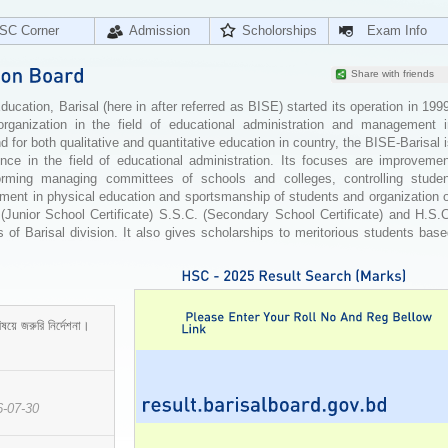
SC Corner
Admission
Scholorships
Exam Info
Share with friends
cation, Barisal (here in after referred as BISE) started its operation in 199
organization in the field of educational administration and management i
for both qualitative and quantitative education in country, the BISE-Barisal 
ence in the field of educational administration. Its focuses are improvemen
orming managing committees of schools and colleges, controlling studen
ement in physical education and sportsmanship of students and organization 
 (Junior School Certificate) S.S.C. (Secondary School Certificate) and H.S.
 of Barisal division. It also gives scholarships to meritorious students bas
ষয়ে জরুরি নির্দেশনা।
6-07-30