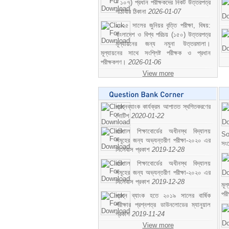
- ১০৭) প্রধান পরীক্ষকদের নিকট উত্তরপত্র
পাঠাবার ঠিকানা
2026-01-07
২০২৫ সালের জুনিয়র বৃত্তি পরীক্ষা, বিষয়:
বাংলাদেশ ও বিশ্ব পরিচয় (১৫০) উত্তরপত্র
মূল্যায়নের জন্য নমুনা উত্তরমালা।
মূল্যায়নের সাথে সংশ্লিষ্ট পরীক্ষক ও প্রধান
পরীক্ষকগণ।
2026-01-06
View more
প্রশ্নব্যাংক কার্যক্রম আপাতত স্থগিতকরণের
নোটিশ
2020-01-22
বরিশাল শিক্ষাবোর্ডের অধীনস্থ বিদ্যালয়
So
সমূহের জন্য অভ্যন্তরীণ পরীক্ষা-২০২০ এর
সং
সিলেবাস প্রকাশ
2019-12-28
বরিশাল শিক্ষাবোর্ডের অধীনস্থ বিদ্যালয়
সমূহের জন্য অভ্যন্তরীণ পরীক্ষা-২০২০ এর
সিলেবাস প্রকাশ
2019-12-28
মূ
পর
প্রশ্ন ব্যাংক হতে ২০১৯ সালের বার্ষিক
পরীক্ষার প্রশ্নপত্র ডাউনলোডের ম্যানুয়াল
প্রকাশ
2019-11-24
View more