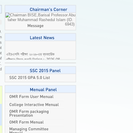
Professor Abu
taher Muhammad Rashedul Islam (ID.
6943)
9.
n
is
t
এইচএসসি পরীক্ষা ২০২৬-এর ব্যবহারিক
t
পরীক্ষার বিষয়ে জরুরি নির্দেশনা।
2026-08-
of
04
C.
ed