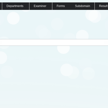
Departments
Examiner
Forms
Subdomain
Result