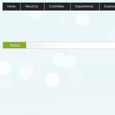
Home
About Us
Committee
Departments
Examin
Notice