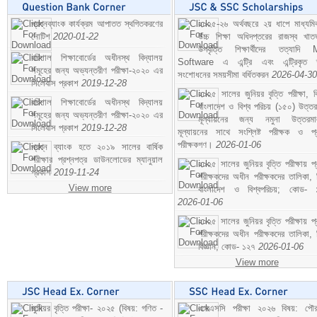
প্রশ্নব্যাংক কার্যক্রম আপাতত স্থগিতকরণের
২০২৫-২৬ অর্থবছরে ২য় ধাপে মাধ্যম
নোটিশ
2020-01-22
উচ্চ শিক্ষা অধিদপ্তরের রাজস্ব খাতভ
উপবৃত্তি শিক্ষার্থীদের তত্যাদি
বরিশাল শিক্ষাবোর্ডের অধীনস্থ বিদ্যালয়
Software এ এন্ট্রি এবং এন্ট্রিকৃত 
সমূহের জন্য অভ্যন্তরীণ পরীক্ষা-২০২০ এর
সংশোধনের সময়সীমা বর্ধিতকরন
2026-04-30
সিলেবাস প্রকাশ
2019-12-28
২০২৫ সালের জুনিয়র বৃত্তি পরীক্ষা, ব
বরিশাল শিক্ষাবোর্ডের অধীনস্থ বিদ্যালয়
বাংলাদেশ ও বিশ্ব পরিচয় (১৫০) উত্তর
সমূহের জন্য অভ্যন্তরীণ পরীক্ষা-২০২০ এর
মূল্যায়নের জন্য নমুনা উত্তরম
সিলেবাস প্রকাশ
2019-12-28
মূল্যায়নের সাথে সংশ্লিষ্ট পরীক্ষক ও প্
পরীক্ষকগণ।
2026-01-06
প্রশ্ন ব্যাংক হতে ২০১৯ সালের বার্ষিক
পরীক্ষার প্রশ্নপত্র ডাউনলোডের ম্যানুয়াল
২০২৫ সালের জুনিয়র বৃত্তি পরীক্ষায় প্
প্রকাশ
2019-11-24
পরীক্ষকদের অধীন পরীক্ষকদের তালিকা, 
View more
বাংলাদেশ ও বিশ্বপরিচয়; কোড- 
2026-01-06
২০২৫ সালের জুনিয়র বৃত্তি পরীক্ষায় প্
পরীক্ষকদের অধীন পরীক্ষকদের তালিকা, 
বিজ্ঞান; কোড- ১২৭
2026-01-06
View more
জুনিয়র বৃত্তি পরীক্ষা- ২০২৫ (বিষয়: গণিত -
এসএসসি পরীক্ষা ২০২৬ বিষয়: পৌর