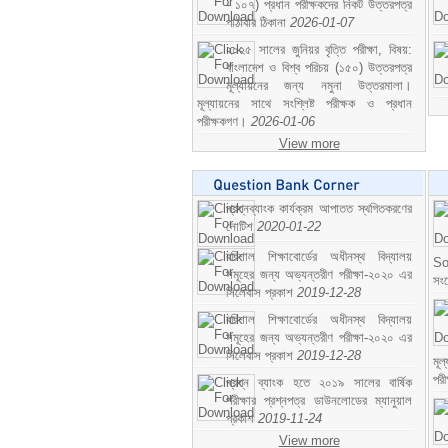
- ১০৭) প্রধান পরীক্ষকদের নিকট উত্তরপত্র
পাঠাবার ঠিকানা
2026-01-07
২০২৫ সালের জুনিয়র বৃত্তি পরীক্ষা, বিষয়:
বাংলাদেশ ও বিশ্ব পরিচয় (১৫০) উত্তরপত্র
মূল্যায়নের জন্য নমুনা উত্তরমালা।
মূল্যায়নের সাথে সংশ্লিষ্ট পরীক্ষক ও প্রধান
পরীক্ষকগণ।
2026-01-06
View more
প্রশ্নব্যাংক কার্যক্রম আপাতত স্থগিতকরণের
নোটিশ
2020-01-22
বরিশাল শিক্ষাবোর্ডের অধীনস্থ বিদ্যালয়
So
সমূহের জন্য অভ্যন্তরীণ পরীক্ষা-২০২০ এর
সং
সিলেবাস প্রকাশ
2019-12-28
বরিশাল শিক্ষাবোর্ডের অধীনস্থ বিদ্যালয়
সমূহের জন্য অভ্যন্তরীণ পরীক্ষা-২০২০ এর
সিলেবাস প্রকাশ
2019-12-28
মূ
পর
প্রশ্ন ব্যাংক হতে ২০১৯ সালের বার্ষিক
পরীক্ষার প্রশ্নপত্র ডাউনলোডের ম্যানুয়াল
প্রকাশ
2019-11-24
View more