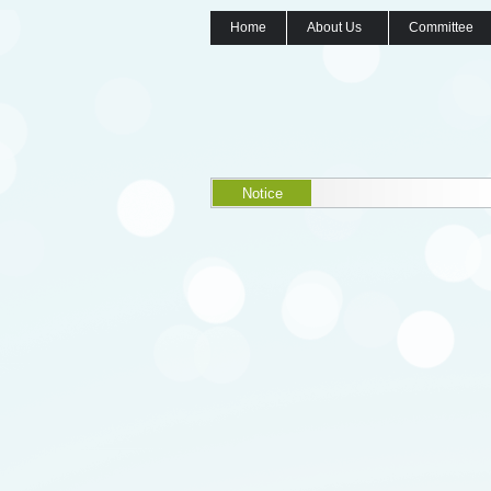
Home
About Us
Committee
Notice