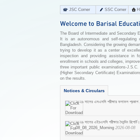
JSC Corner
SSC Corner
H
The Board of Intermediate and Secondary Edu
It is an autonomous and self-regulating 
Bangladesh. Considering the growing demand 
trying to develop it as a center of excell
inspection and providing assistance in f
enrollment in schools and colleges, improv
three important public examinations-J.S.C.
(Higher Secondary Certificate) Examinations
on the results.
Notices & Circulars
২০২৬ সালের এসএসসি পরীক্ষার ফলাফল প্রকাশ
২০২৬ সালের এইচএসসি পরীক্ষার দৈনন্দিন রিপোর্ট।
08_08_2026_Morning
2026-08-08