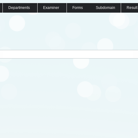
Departments
Examiner
Forms
Subdomain
Result