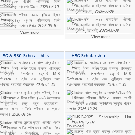
এইচএসসি -২০২৬ ব্যবহারিক পরীক্ষার
কোড-১৩৮ প্রধান পরীক্ষকদের নিকট
অভ্যন্তরীন ও বহিরাগত পরীক্ষকদের তালিকা
উত্তরপত্র প্রেরণের ঠিকানা
2026-06-10
(জেলা-বরগুনা)
2026-08-09
এসএসসি পরীক্ষা- ২০২৬ (বিষয়ঃ হিসাব
এইচএসসি -২০২৬ ব্যবহারিক পরীক্ষার
বিজ্ঞান-১৪৬) প্রধান পরীক্ষকদের নিকট
অভ্যন্তরীন ও বহিরাগত পরীক্ষকদের তালিকা
উত্তরপত্র পাঠাবার ঠিকানা
2026-06-10
(জেলা-(পটুয়াখালী)
2026-08-09
View more
View more
২০২৫-২৬ অর্থবছরে ২য় ধাপে মাধ্যমিক ও
২০২৫-২৬ অর্থবছরে ২য় ধাপে মাধ্যমিক ও
উচ্চ শিক্ষা অধিদপ্তরের রাজস্ব খাতভুক্ত
উচ্চ শিক্ষা অধিদপ্তরের রাজস্ব খাতভুক্ত
উপবৃত্তি শিক্ষার্থীদের তত্যাদি MIS
উপবৃত্তি শিক্ষার্থীদের তত্যাদি MIS
ftware এ এন্ট্রি এবং এন্ট্রিকৃত তথ্য
Software এ এন্ট্রি এবং এন্ট্রিকৃত তথ্য
শোধনের সময়সীমা বর্ধিতকরন
2026-04-30
সংশোধনের সময়সীমা বর্ধিতকরন
2026-04-30
২০২৫ সালের জুনিয়র বৃত্তি পরীক্ষা, বিষয়:
২০২৫ সালে অনুষ্ঠিত এসএসসি/এইচএসসি/
বাংলাদেশ ও বিশ্ব পরিচয় (১৫০) উত্তরপত্র
সমমান পরীক্ষায় জিপিএ-৫ প্রাপ্ত মেধাবী
মূল্যায়নের জন্য নমুনা উত্তরমালা।
স্কাউট ও রোভার স্কাউটদের স্বীকৃতি প্রদান
ল্যায়নের সাথে সংশ্লিষ্ট পরীক্ষক ও প্রধান
সম্পর্কীয়
2025-12-29
ীক্ষকগণ।
2026-01-06
HSC-2025 Scholarship List
২০২৫ সালের জুনিয়র বৃত্তি পরীক্ষায় প্রধান
2025-12-07
পরীক্ষকদের অধীন পরীক্ষকদের তালিকা, বিষয়
রাজস্ব খাত ভুক্ত বিভিন্ন শ্রেনীতে বৃত্তি
বাংলাদেশ ও বিশ্বপরিচয়; কোড- ১৫০