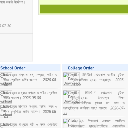
ষয়ে জরুরি নির্দেশনা।
6-07-30
ছাড়পত্রের মাধ্যমে ষষ্ঠ, সপ্তম, অষ্টম ও
প্রাইম মিনিস্টার্স গোল্ডকাপ জাতীয় ফুটবল
নবম শ্রেণিতে ভর্তির আদেশ ।
2026-08-
প্রতিযোগিতায় ২০২৬ সংক্রান্ত।
2026-
06
07-29
ছাড়পত্রের মাধ্যমে সপ্তম ও অষ্টম শ্রেণিতে
প্রাইম মিনিস্টার্স গোল্ডকাপ ফুটবল
ভর্তির আদেশ।
2026-08-06
টুর্নামেন্ট-২০২৬ উপলক্ষ্যে শিক্ষা
প্রতিষ্ঠানভিত্তিক ফুটবল দল গঠন ও
ছাড়পত্রের মাধ্যমে সপ্তম, অষ্টম, নবম ও
প্রস্তুতিমূলক কার্যক্রম গ্রহণ প্রসঙ্গে।
2026-07-
দশম শ্রেণিতে ভর্তির আদেশ।
2026-08-
22
03
২০২৫-২৬ শিক্ষাবর্ষে একাদশ শ্রেণিতে
ছাড়পত্রের মাধ্যমে ষষ্ঠ ও নবম শ্রেণিতে
অধ্যয়নরত ছাত্র/ছাত্রীদের একাডেমিক