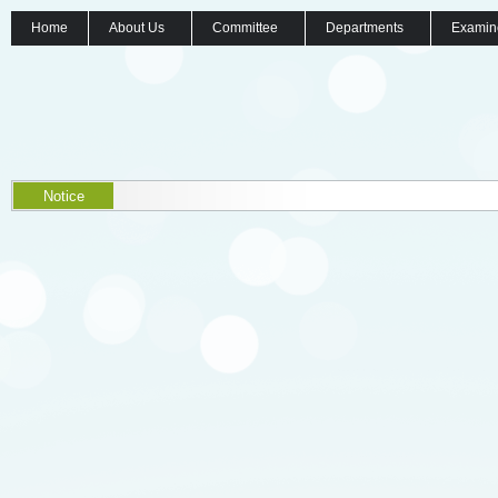
Home
About Us
Committee
Departments
Examin
Notice