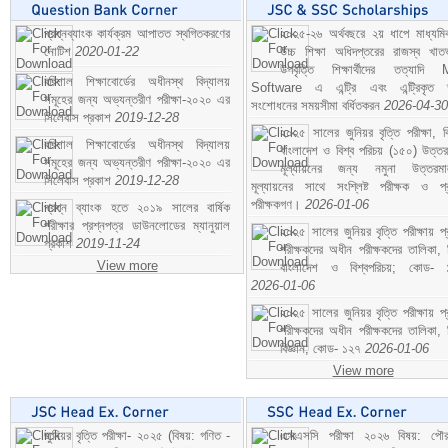
প্রশ্নব্যাংক কার্যক্রম আপাতত স্থগিতকরণের
২০২৫-২৬ অর্থবছরে ২য় ধাপে মাধ্যম
নোটিশ
2020-01-22
উচ্চ শিক্ষা অধিদপ্তরের রাজস্ব খাতভ
উপবৃত্তি শিক্ষার্থীদের তত্যাদি
বরিশাল শিক্ষাবোর্ডের অধীনস্থ বিদ্যালয়
Software এ এন্ট্রি এবং এন্ট্রিকৃত 
সমূহের জন্য অভ্যন্তরীণ পরীক্ষা-২০২০ এর
সংশোধনের সময়সীমা বর্ধিতকরন
2026-04-30
সিলেবাস প্রকাশ
2019-12-28
২০২৫ সালের জুনিয়র বৃত্তি পরীক্ষা, ব
বরিশাল শিক্ষাবোর্ডের অধীনস্থ বিদ্যালয়
বাংলাদেশ ও বিশ্ব পরিচয় (১৫০) উত্তর
সমূহের জন্য অভ্যন্তরীণ পরীক্ষা-২০২০ এর
মূল্যায়নের জন্য নমুনা উত্তরম
সিলেবাস প্রকাশ
2019-12-28
মূল্যায়নের সাথে সংশ্লিষ্ট পরীক্ষক ও প্
পরীক্ষকগণ।
2026-01-06
প্রশ্ন ব্যাংক হতে ২০১৯ সালের বার্ষিক
পরীক্ষার প্রশ্নপত্র ডাউনলোডের ম্যানুয়াল
২০২৫ সালের জুনিয়র বৃত্তি পরীক্ষায় প্
প্রকাশ
2019-11-24
পরীক্ষকদের অধীন পরীক্ষকদের তালিকা, 
View more
বাংলাদেশ ও বিশ্বপরিচয়; কোড- 
2026-01-06
২০২৫ সালের জুনিয়র বৃত্তি পরীক্ষায় প্
পরীক্ষকদের অধীন পরীক্ষকদের তালিকা, 
বিজ্ঞান; কোড- ১২৭
2026-01-06
View more
জুনিয়র বৃত্তি পরীক্ষা- ২০২৫ (বিষয়: গণিত -
এসএসসি পরীক্ষা ২০২৬ বিষয়: পৌর