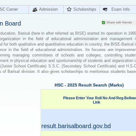
SC Corner
Admission
Scholorships
Exam Info
on Board
Share with friends
cation, Barisal (here in after referred as BISE) started its operation in 199
organization in the field of educational administration and management i
for both qualitative and quantitative education in country, the BISE-Barisal 
ence in the field of educational administration. Its focuses are improvemen
orming managing committees of schools and colleges, controlling studen
ement in physical education and sportsmanship of students and organization 
 (Junior School Certificate) S.S.C. (Secondary School Certificate) and H.S.
 of Barisal division. It also gives scholarships to meritorious students bas
HSC - 2025 Result Search (Marks)
Please Enter Your Roll No And Reg Bellow
Link
result.barisalboard.gov.bd