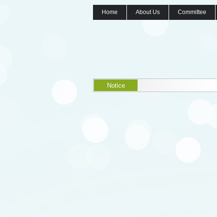
Home
About Us
Committee
Notice