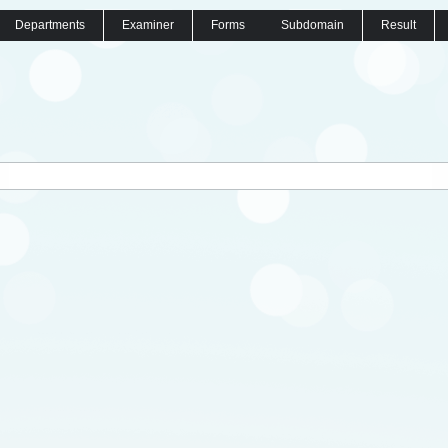
Departments
Examiner
Forms
Subdomain
Result