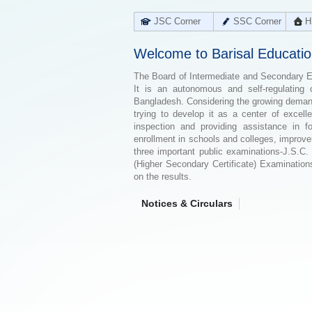
JSC Corner
SSC Corner
H
Welcome to Barisal Educati
The Board of Intermediate and Secondary Edu
It is an autonomous and self-regulating 
Bangladesh. Considering the growing demand 
trying to develop it as a center of excell
inspection and providing assistance in f
enrollment in schools and colleges, improv
three important public examinations-J.S.C.
(Higher Secondary Certificate) Examinations
on the results.
Notices & Circulars