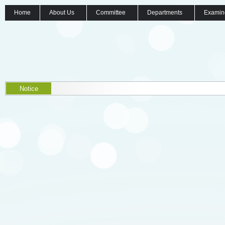
Home
About Us
Committee
Departments
Examin
Notice