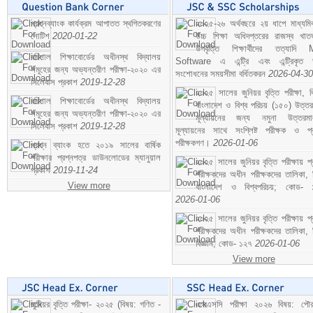
প্রশ্নব্যাংক কার্যক্রম আপাতত স্থগিতকরণের
২০২৫-২৬ অর্থবছরে ২য় ধাপে মাধ্যম
নোটিশ
2020-01-22
উচ্চ শিক্ষা অধিদপ্তরের রাজস্ব খাতভ
উপবৃত্তি শিক্ষার্থীদের তত্যাদি
বরিশাল শিক্ষাবোর্ডের অধীনস্থ বিদ্যালয়
Software এ এন্ট্রি এবং এন্ট্রিকৃত 
সমূহের জন্য অভ্যন্তরীণ পরীক্ষা-২০২০ এর
সংশোধনের সময়সীমা বর্ধিতকরন
2026-04-30
সিলেবাস প্রকাশ
2019-12-28
২০২৫ সালের জুনিয়র বৃত্তি পরীক্ষা, ব
বরিশাল শিক্ষাবোর্ডের অধীনস্থ বিদ্যালয়
বাংলাদেশ ও বিশ্ব পরিচয় (১৫০) উত্তর
সমূহের জন্য অভ্যন্তরীণ পরীক্ষা-২০২০ এর
মূল্যায়নের জন্য নমুনা উত্তরম
সিলেবাস প্রকাশ
2019-12-28
মূল্যায়নের সাথে সংশ্লিষ্ট পরীক্ষক ও প্
পরীক্ষকগণ।
2026-01-06
প্রশ্ন ব্যাংক হতে ২০১৯ সালের বার্ষিক
পরীক্ষার প্রশ্নপত্র ডাউনলোডের ম্যানুয়াল
২০২৫ সালের জুনিয়র বৃত্তি পরীক্ষায় প্
প্রকাশ
2019-11-24
পরীক্ষকদের অধীন পরীক্ষকদের তালিকা, 
View more
বাংলাদেশ ও বিশ্বপরিচয়; কোড- 
2026-01-06
২০২৫ সালের জুনিয়র বৃত্তি পরীক্ষায় প্
পরীক্ষকদের অধীন পরীক্ষকদের তালিকা, 
বিজ্ঞান; কোড- ১২৭
2026-01-06
View more
জুনিয়র বৃত্তি পরীক্ষা- ২০২৫ (বিষয়: গণিত -
এসএসসি পরীক্ষা ২০২৬ বিষয়: পৌর