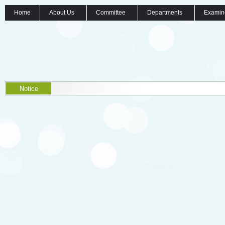
Home
About Us
Committee
Departments
Examin
Notice