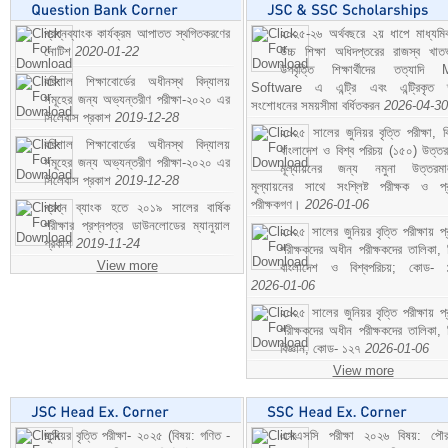
প্রশ্নব্যাংক কার্যক্রম আপাতত স্থগিতকরণের
২০২৫-২৬ অর্থবছরে ২য় ধাপে মাধ্যম
নোটিশ
2020-01-22
উচ্চ শিক্ষা অধিদপ্তরের রাজস্ব খাতভ
উপবৃত্তি শিক্ষার্থীদের তত্যাদি
বরিশাল শিক্ষাবোর্ডের অধীনস্থ বিদ্যালয়
Software এ এন্ট্রি এবং এন্ট্রিকৃত 
সমূহের জন্য অভ্যন্তরীণ পরীক্ষা-২০২০ এর
সংশোধনের সময়সীমা বর্ধিতকরন
2026-04-30
সিলেবাস প্রকাশ
2019-12-28
২০২৫ সালের জুনিয়র বৃত্তি পরীক্ষা, ব
বরিশাল শিক্ষাবোর্ডের অধীনস্থ বিদ্যালয়
বাংলাদেশ ও বিশ্ব পরিচয় (১৫০) উত্তর
সমূহের জন্য অভ্যন্তরীণ পরীক্ষা-২০২০ এর
মূল্যায়নের জন্য নমুনা উত্তরম
সিলেবাস প্রকাশ
2019-12-28
মূল্যায়নের সাথে সংশ্লিষ্ট পরীক্ষক ও প্
পরীক্ষকগণ।
2026-01-06
প্রশ্ন ব্যাংক হতে ২০১৯ সালের বার্ষিক
পরীক্ষার প্রশ্নপত্র ডাউনলোডের ম্যানুয়াল
২০২৫ সালের জুনিয়র বৃত্তি পরীক্ষায় প্
প্রকাশ
2019-11-24
পরীক্ষকদের অধীন পরীক্ষকদের তালিকা, 
View more
বাংলাদেশ ও বিশ্বপরিচয়; কোড- 
2026-01-06
২০২৫ সালের জুনিয়র বৃত্তি পরীক্ষায় প্
পরীক্ষকদের অধীন পরীক্ষকদের তালিকা, 
বিজ্ঞান; কোড- ১২৭
2026-01-06
View more
জুনিয়র বৃত্তি পরীক্ষা- ২০২৫ (বিষয়: গণিত -
এসএসসি পরীক্ষা ২০২৬ বিষয়: পৌর