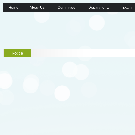
Home
About Us
Committee
Departments
Examin
Notice