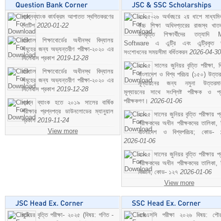
প্রশ্নব্যাংক কার্যক্রম আপাতত স্থগিতকরণের
২০২৫-২৬ অর্থবছরে ২য় ধাপে মাধ্যম
নোটিশ
2020-01-22
উচ্চ শিক্ষা অধিদপ্তরের রাজস্ব খাতভ
উপবৃত্তি শিক্ষার্থীদের তত্যাদি
বরিশাল শিক্ষাবোর্ডের অধীনস্থ বিদ্যালয়
Software এ এন্ট্রি এবং এন্ট্রিকৃত 
সমূহের জন্য অভ্যন্তরীণ পরীক্ষা-২০২০ এর
সংশোধনের সময়সীমা বর্ধিতকরন
2026-04-30
সিলেবাস প্রকাশ
2019-12-28
২০২৫ সালের জুনিয়র বৃত্তি পরীক্ষা, ব
বরিশাল শিক্ষাবোর্ডের অধীনস্থ বিদ্যালয়
বাংলাদেশ ও বিশ্ব পরিচয় (১৫০) উত্তর
সমূহের জন্য অভ্যন্তরীণ পরীক্ষা-২০২০ এর
মূল্যায়নের জন্য নমুনা উত্তরম
সিলেবাস প্রকাশ
2019-12-28
মূল্যায়নের সাথে সংশ্লিষ্ট পরীক্ষক ও প্
পরীক্ষকগণ।
2026-01-06
প্রশ্ন ব্যাংক হতে ২০১৯ সালের বার্ষিক
পরীক্ষার প্রশ্নপত্র ডাউনলোডের ম্যানুয়াল
২০২৫ সালের জুনিয়র বৃত্তি পরীক্ষায় প্
প্রকাশ
2019-11-24
পরীক্ষকদের অধীন পরীক্ষকদের তালিকা, 
View more
বাংলাদেশ ও বিশ্বপরিচয়; কোড- 
2026-01-06
২০২৫ সালের জুনিয়র বৃত্তি পরীক্ষায় প্
পরীক্ষকদের অধীন পরীক্ষকদের তালিকা, 
বিজ্ঞান; কোড- ১২৭
2026-01-06
View more
জুনিয়র বৃত্তি পরীক্ষা- ২০২৫ (বিষয়: গণিত -
এসএসসি পরীক্ষা ২০২৬ বিষয়: পৌর