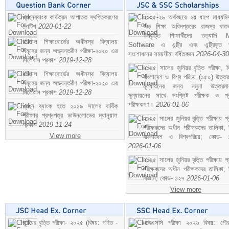
প্রশ্নব্যাংক কার্যক্রম আপাতত স্থগিতকরণের
২০২৫-২৬ অর্থবছরে ২য় ধাপে মাধ্যম
নোটিশ
2020-01-22
উচ্চ শিক্ষা অধিদপ্তরের রাজস্ব খাতভ
উপবৃত্তি শিক্ষার্থীদের তত্যাদি
বরিশাল শিক্ষাবোর্ডের অধীনস্থ বিদ্যালয়
Software এ এন্ট্রি এবং এন্ট্রিকৃত 
সমূহের জন্য অভ্যন্তরীণ পরীক্ষা-২০২০ এর
সংশোধনের সময়সীমা বর্ধিতকরন
2026-04-30
সিলেবাস প্রকাশ
2019-12-28
২০২৫ সালের জুনিয়র বৃত্তি পরীক্ষা, ব
বরিশাল শিক্ষাবোর্ডের অধীনস্থ বিদ্যালয়
বাংলাদেশ ও বিশ্ব পরিচয় (১৫০) উত্তর
সমূহের জন্য অভ্যন্তরীণ পরীক্ষা-২০২০ এর
মূল্যায়নের জন্য নমুনা উত্তরম
সিলেবাস প্রকাশ
2019-12-28
মূল্যায়নের সাথে সংশ্লিষ্ট পরীক্ষক ও প্
পরীক্ষকগণ।
2026-01-06
প্রশ্ন ব্যাংক হতে ২০১৯ সালের বার্ষিক
পরীক্ষার প্রশ্নপত্র ডাউনলোডের ম্যানুয়াল
২০২৫ সালের জুনিয়র বৃত্তি পরীক্ষায় প্
প্রকাশ
2019-11-24
পরীক্ষকদের অধীন পরীক্ষকদের তালিকা, 
View more
বাংলাদেশ ও বিশ্বপরিচয়; কোড- 
2026-01-06
২০২৫ সালের জুনিয়র বৃত্তি পরীক্ষায় প্
পরীক্ষকদের অধীন পরীক্ষকদের তালিকা, 
বিজ্ঞান; কোড- ১২৭
2026-01-06
View more
জুনিয়র বৃত্তি পরীক্ষা- ২০২৫ (বিষয়: গণিত -
এসএসসি পরীক্ষা ২০২৬ বিষয়: পৌর