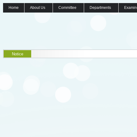
Home
About Us
Committee
Departments
Examin
Notice