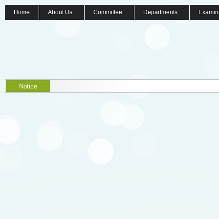
Home
About Us
Committee
Departments
Examin
Notice