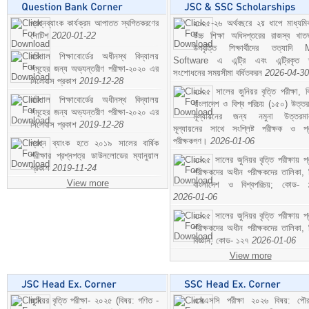
প্রশ্নব্যাংক কার্যক্রম আপাতত স্থগিতকরণের
২০২৫-২৬ অর্থবছরে ২য় ধাপে মাধ্যম
নোটিশ
2020-01-22
উচ্চ শিক্ষা অধিদপ্তরের রাজস্ব খাতভ
উপবৃত্তি শিক্ষার্থীদের তত্যাদি
বরিশাল শিক্ষাবোর্ডের অধীনস্থ বিদ্যালয়
Software এ এন্ট্রি এবং এন্ট্রিকৃত 
সমূহের জন্য অভ্যন্তরীণ পরীক্ষা-২০২০ এর
সংশোধনের সময়সীমা বর্ধিতকরন
2026-04-30
সিলেবাস প্রকাশ
2019-12-28
২০২৫ সালের জুনিয়র বৃত্তি পরীক্ষা, ব
বরিশাল শিক্ষাবোর্ডের অধীনস্থ বিদ্যালয়
বাংলাদেশ ও বিশ্ব পরিচয় (১৫০) উত্তর
সমূহের জন্য অভ্যন্তরীণ পরীক্ষা-২০২০ এর
মূল্যায়নের জন্য নমুনা উত্তরম
সিলেবাস প্রকাশ
2019-12-28
মূল্যায়নের সাথে সংশ্লিষ্ট পরীক্ষক ও প্
পরীক্ষকগণ।
2026-01-06
প্রশ্ন ব্যাংক হতে ২০১৯ সালের বার্ষিক
পরীক্ষার প্রশ্নপত্র ডাউনলোডের ম্যানুয়াল
২০২৫ সালের জুনিয়র বৃত্তি পরীক্ষায় প্
প্রকাশ
2019-11-24
পরীক্ষকদের অধীন পরীক্ষকদের তালিকা, 
View more
বাংলাদেশ ও বিশ্বপরিচয়; কোড- 
2026-01-06
২০২৫ সালের জুনিয়র বৃত্তি পরীক্ষায় প্
পরীক্ষকদের অধীন পরীক্ষকদের তালিকা, 
বিজ্ঞান; কোড- ১২৭
2026-01-06
View more
জুনিয়র বৃত্তি পরীক্ষা- ২০২৫ (বিষয়: গণিত -
এসএসসি পরীক্ষা ২০২৬ বিষয়: পৌর