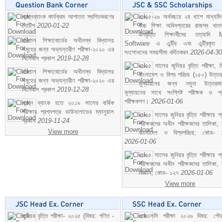
প্রশ্নব্যাংক কার্যক্রম আপাতত স্থগিতকরণের
২০২৫-২৬ অর্থবছরে ২য় ধাপে মাধ্যম
নোটিশ
2020-01-22
উচ্চ শিক্ষা অধিদপ্তরের রাজস্ব খাতভ
উপবৃত্তি শিক্ষার্থীদের তত্যাদি
বরিশাল শিক্ষাবোর্ডের অধীনস্থ বিদ্যালয়
Software এ এন্ট্রি এবং এন্ট্রিকৃত 
সমূহের জন্য অভ্যন্তরীণ পরীক্ষা-২০২০ এর
সংশোধনের সময়সীমা বর্ধিতকরন
2026-04-30
সিলেবাস প্রকাশ
2019-12-28
২০২৫ সালের জুনিয়র বৃত্তি পরীক্ষা, ব
বরিশাল শিক্ষাবোর্ডের অধীনস্থ বিদ্যালয়
বাংলাদেশ ও বিশ্ব পরিচয় (১৫০) উত্তর
সমূহের জন্য অভ্যন্তরীণ পরীক্ষা-২০২০ এর
মূল্যায়নের জন্য নমুনা উত্তরম
সিলেবাস প্রকাশ
2019-12-28
মূল্যায়নের সাথে সংশ্লিষ্ট পরীক্ষক ও প্
পরীক্ষকগণ।
2026-01-06
প্রশ্ন ব্যাংক হতে ২০১৯ সালের বার্ষিক
পরীক্ষার প্রশ্নপত্র ডাউনলোডের ম্যানুয়াল
২০২৫ সালের জুনিয়র বৃত্তি পরীক্ষায় প্
প্রকাশ
2019-11-24
পরীক্ষকদের অধীন পরীক্ষকদের তালিকা, 
View more
বাংলাদেশ ও বিশ্বপরিচয়; কোড- 
2026-01-06
২০২৫ সালের জুনিয়র বৃত্তি পরীক্ষায় প্
পরীক্ষকদের অধীন পরীক্ষকদের তালিকা, 
বিজ্ঞান; কোড- ১২৭
2026-01-06
View more
জুনিয়র বৃত্তি পরীক্ষা- ২০২৫ (বিষয়: গণিত -
এসএসসি পরীক্ষা ২০২৬ বিষয়: পৌর