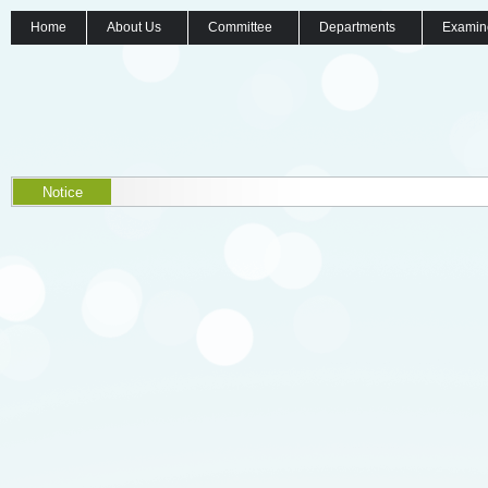
Home
About Us
Committee
Departments
Examin
Notice