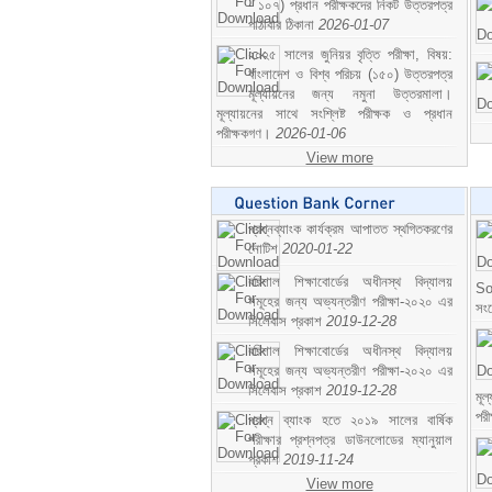
- ১০৭) প্রধান পরীক্ষকদের নিকট উত্তরপত্র
পাঠাবার ঠিকানা
2026-01-07
২০২৫ সালের জুনিয়র বৃত্তি পরীক্ষা, বিষয়:
বাংলাদেশ ও বিশ্ব পরিচয় (১৫০) উত্তরপত্র
মূল্যায়নের জন্য নমুনা উত্তরমালা।
মূল্যায়নের সাথে সংশ্লিষ্ট পরীক্ষক ও প্রধান
পরীক্ষকগণ।
2026-01-06
View more
প্রশ্নব্যাংক কার্যক্রম আপাতত স্থগিতকরণের
নোটিশ
2020-01-22
বরিশাল শিক্ষাবোর্ডের অধীনস্থ বিদ্যালয়
So
সমূহের জন্য অভ্যন্তরীণ পরীক্ষা-২০২০ এর
সং
সিলেবাস প্রকাশ
2019-12-28
বরিশাল শিক্ষাবোর্ডের অধীনস্থ বিদ্যালয়
সমূহের জন্য অভ্যন্তরীণ পরীক্ষা-২০২০ এর
সিলেবাস প্রকাশ
2019-12-28
মূ
পর
প্রশ্ন ব্যাংক হতে ২০১৯ সালের বার্ষিক
পরীক্ষার প্রশ্নপত্র ডাউনলোডের ম্যানুয়াল
প্রকাশ
2019-11-24
View more