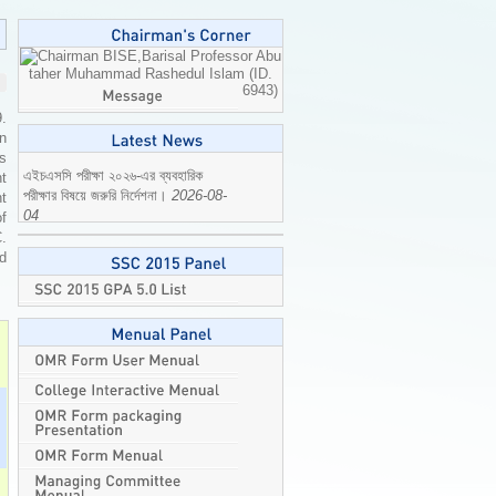
Professor Abu
taher Muhammad Rashedul Islam (ID.
6943)
9.
n
is
t
t
of
এইচএসসি পরীক্ষা ২০২৬-এর ব্যবহারিক
C.
পরীক্ষার বিষয়ে জরুরি নির্দেশনা।
2026-08-
ed
04