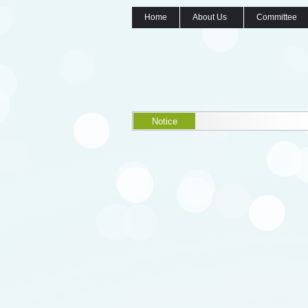
Home
About Us
Committee
Notice