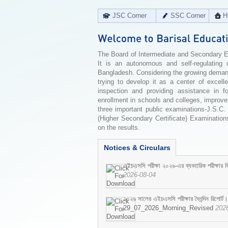
JSC Corner
SSC Corner
H
The Board of Intermediate and Secondary Edu
It is an autonomous and self-regulating 
Bangladesh. Considering the growing demand 
trying to develop it as a center of excell
inspection and providing assistance in f
enrollment in schools and colleges, improv
three important public examinations-J.S.C.
(Higher Secondary Certificate) Examinations
on the results.
Notices & Circulars
এইচএসসি পরীক্ষা ২০২৬-এর ব্যবহারিক পরীক্ষার বি
2026-08-04
২০২৬ সালের এইচএসসি পরীক্ষার দৈনন্দিন রিপোর্ট।
29_07_2026_Morning_Revised
202