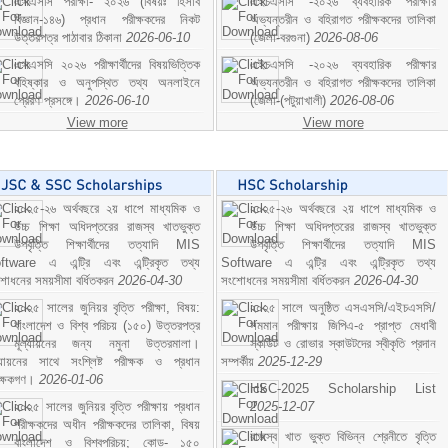
এসএসসি পরীক্ষা- ২০২৬ (বিষয়ঃ হিসাব
এইচএসসি -২০২৬ ব্যবহারিক পরীক্ষার
বিজ্ঞান-১৪৬) প্রধান পরীক্ষকদের নিকট
অভ্যন্তরীন ও বহিরাগত পরীক্ষকদের তালিকা
উত্তরপত্র পাঠাবার ঠিকানা
2026-06-10
(জেলা-বরগুনা)
2026-08-06
এসএসসি ২০২৬ পরীক্ষার্থীদের বিষয়ভিত্তিক
এইচএসসি -২০২৬ ব্যবহারিক পরীক্ষার
বহিষ্কার ও অনুপস্থিত তথ্য অনলাইনে
অভ্যন্তরীন ও বহিরাগত পরীক্ষকদের তালিকা
প্রেরণ প্রসঙ্গে।
2026-06-10
(জেলা-(পটুয়াখালী)
2026-08-06
View more
View more
২০২৫-২৬ অর্থবছরে ২য় ধাপে মাধ্যমিক ও
২০২৫-২৬ অর্থবছরে ২য় ধাপে মাধ্যমিক ও
উচ্চ শিক্ষা অধিদপ্তরের রাজস্ব খাতভুক্ত
উচ্চ শিক্ষা অধিদপ্তরের রাজস্ব খাতভুক্ত
উপবৃত্তি শিক্ষার্থীদের তত্যাদি MIS
উপবৃত্তি শিক্ষার্থীদের তত্যাদি MIS
ftware এ এন্ট্রি এবং এন্ট্রিকৃত তথ্য
Software এ এন্ট্রি এবং এন্ট্রিকৃত তথ্য
শোধনের সময়সীমা বর্ধিতকরন
2026-04-30
সংশোধনের সময়সীমা বর্ধিতকরন
2026-04-30
২০২৫ সালের জুনিয়র বৃত্তি পরীক্ষা, বিষয়:
২০২৫ সালে অনুষ্ঠিত এসএসসি/এইচএসসি/
বাংলাদেশ ও বিশ্ব পরিচয় (১৫০) উত্তরপত্র
সমমান পরীক্ষায় জিপিএ-৫ প্রাপ্ত মেধাবী
মূল্যায়নের জন্য নমুনা উত্তরমালা।
স্কাউট ও রোভার স্কাউটদের স্বীকৃতি প্রদান
ল্যায়নের সাথে সংশ্লিষ্ট পরীক্ষক ও প্রধান
সম্পর্কীয়
2025-12-29
ীক্ষকগণ।
2026-01-06
HSC-2025 Scholarship List
২০২৫ সালের জুনিয়র বৃত্তি পরীক্ষায় প্রধান
2025-12-07
পরীক্ষকদের অধীন পরীক্ষকদের তালিকা, বিষয়
রাজস্ব খাত ভুক্ত বিভিন্ন শ্রেনীতে বৃত্তি
বাংলাদেশ ও বিশ্বপরিচয়; কোড- ১৫০