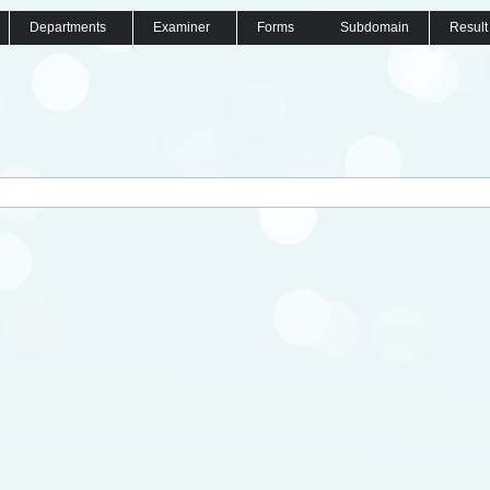
Departments
Examiner
Forms
Subdomain
Result