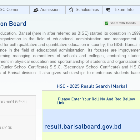
SC Corner
Admission
Scholorships
Exam Info
Share with friends
cation, Barisal (here in after referred as BISE) started its operation in 199
organization in the field of educational administration and management i
for both qualitative and quantitative education in country, the BISE-Barisal 
ence in the field of educational administration. Its focuses are improvemen
orming managing committees of schools and colleges, controlling studen
ement in physical education and sportsmanship of students and organization 
 (Junior School Certificate) S.S.C. (Secondary School Certificate) and H.S.
 of Barisal division. It also gives scholarships to meritorious students bas
ষয়ে জরুরি নির্দেশনা।
6-07-30