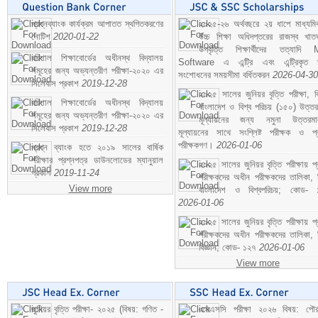
প্রশ্নব্যাংক কার্যক্রম আপাতত স্থগিতকরণের
২০২৫-২৬ অর্থবছরে ২য় ধাপে মাধ্যম
নোটিশ
2020-01-22
উচ্চ শিক্ষা অধিদপ্তরের রাজস্ব খাতভ
উপবৃত্তি শিক্ষার্থীদের তত্যাদি
বরিশাল শিক্ষাবোর্ডের অধীনস্থ বিদ্যালয়
Software এ এন্ট্রি এবং এন্ট্রিকৃত 
সমূহের জন্য অভ্যন্তরীণ পরীক্ষা-২০২০ এর
সংশোধনের সময়সীমা বর্ধিতকরন
2026-04-30
সিলেবাস প্রকাশ
2019-12-28
২০২৫ সালের জুনিয়র বৃত্তি পরীক্ষা, ব
বরিশাল শিক্ষাবোর্ডের অধীনস্থ বিদ্যালয়
বাংলাদেশ ও বিশ্ব পরিচয় (১৫০) উত্তর
সমূহের জন্য অভ্যন্তরীণ পরীক্ষা-২০২০ এর
মূল্যায়নের জন্য নমুনা উত্তরম
সিলেবাস প্রকাশ
2019-12-28
মূল্যায়নের সাথে সংশ্লিষ্ট পরীক্ষক ও প্
পরীক্ষকগণ।
2026-01-06
প্রশ্ন ব্যাংক হতে ২০১৯ সালের বার্ষিক
পরীক্ষার প্রশ্নপত্র ডাউনলোডের ম্যানুয়াল
২০২৫ সালের জুনিয়র বৃত্তি পরীক্ষায় প্
প্রকাশ
2019-11-24
পরীক্ষকদের অধীন পরীক্ষকদের তালিকা, 
View more
বাংলাদেশ ও বিশ্বপরিচয়; কোড- 
2026-01-06
২০২৫ সালের জুনিয়র বৃত্তি পরীক্ষায় প্
পরীক্ষকদের অধীন পরীক্ষকদের তালিকা, 
বিজ্ঞান; কোড- ১২৭
2026-01-06
View more
জুনিয়র বৃত্তি পরীক্ষা- ২০২৫ (বিষয়: গণিত -
এসএসসি পরীক্ষা ২০২৬ বিষয়: পৌর