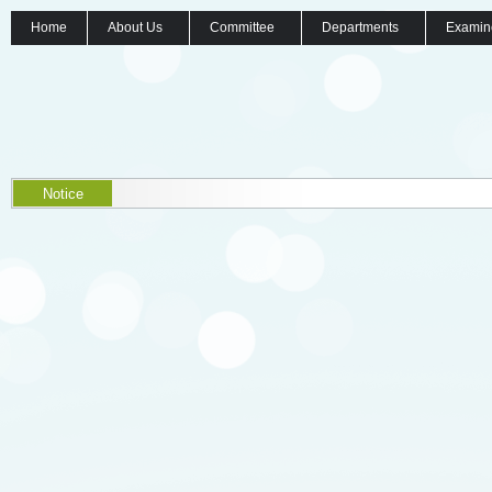
Home
About Us
Committee
Departments
Examin
Notice