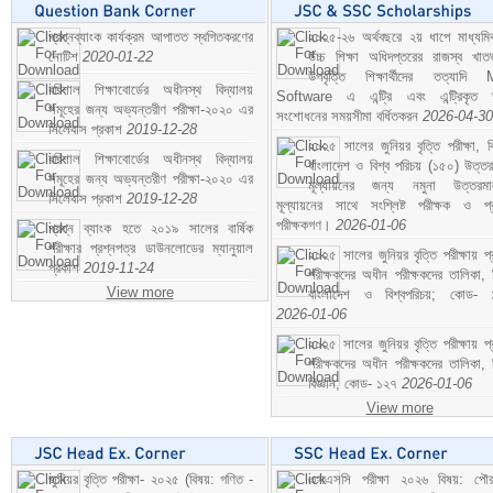
প্রশ্নব্যাংক কার্যক্রম আপাতত স্থগিতকরণের
২০২৫-২৬ অর্থবছরে ২য় ধাপে মাধ্যম
নোটিশ
2020-01-22
উচ্চ শিক্ষা অধিদপ্তরের রাজস্ব খাতভ
উপবৃত্তি শিক্ষার্থীদের তত্যাদি
বরিশাল শিক্ষাবোর্ডের অধীনস্থ বিদ্যালয়
Software এ এন্ট্রি এবং এন্ট্রিকৃত 
সমূহের জন্য অভ্যন্তরীণ পরীক্ষা-২০২০ এর
সংশোধনের সময়সীমা বর্ধিতকরন
2026-04-30
সিলেবাস প্রকাশ
2019-12-28
২০২৫ সালের জুনিয়র বৃত্তি পরীক্ষা, ব
বরিশাল শিক্ষাবোর্ডের অধীনস্থ বিদ্যালয়
বাংলাদেশ ও বিশ্ব পরিচয় (১৫০) উত্তর
সমূহের জন্য অভ্যন্তরীণ পরীক্ষা-২০২০ এর
মূল্যায়নের জন্য নমুনা উত্তরম
সিলেবাস প্রকাশ
2019-12-28
মূল্যায়নের সাথে সংশ্লিষ্ট পরীক্ষক ও প্
পরীক্ষকগণ।
2026-01-06
প্রশ্ন ব্যাংক হতে ২০১৯ সালের বার্ষিক
পরীক্ষার প্রশ্নপত্র ডাউনলোডের ম্যানুয়াল
২০২৫ সালের জুনিয়র বৃত্তি পরীক্ষায় প্
প্রকাশ
2019-11-24
পরীক্ষকদের অধীন পরীক্ষকদের তালিকা, 
View more
বাংলাদেশ ও বিশ্বপরিচয়; কোড- 
2026-01-06
২০২৫ সালের জুনিয়র বৃত্তি পরীক্ষায় প্
পরীক্ষকদের অধীন পরীক্ষকদের তালিকা, 
বিজ্ঞান; কোড- ১২৭
2026-01-06
View more
জুনিয়র বৃত্তি পরীক্ষা- ২০২৫ (বিষয়: গণিত -
এসএসসি পরীক্ষা ২০২৬ বিষয়: পৌর