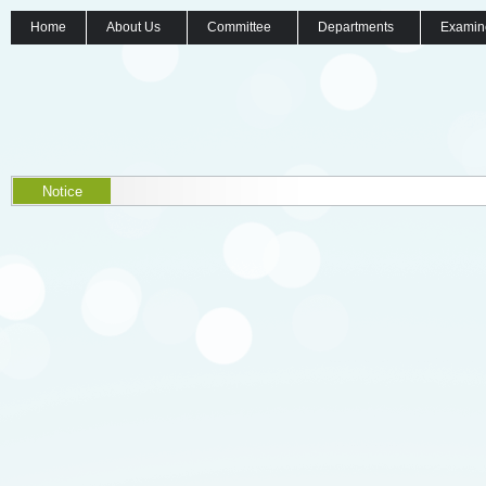
Home
About Us
Committee
Departments
Examin
Notice