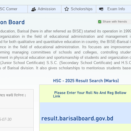
SC Corner
Admission
Scholorships
Exam Info
Share with friends
cation, Barisal (here in after referred as BISE) started its operation in 199
organization in the field of educational administration and management i
for both qualitative and quantitative education in country, the BISE-Barisal 
ence in the field of educational administration. Its focuses are improvemen
orming managing committees of schools and colleges, controlling studen
ement in physical education and sportsmanship of students and organization 
 (Junior School Certificate) S.S.C. (Secondary School Certificate) and H.S.
 of Barisal division. It also gives scholarships to meritorious students bas
ষয়ে জরুরি নির্দেশনা।
6-07-30