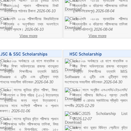
এসএসসি পরীক্ষা- ২০২৬ (বিষয়ঃ হিসাব
এইচএসসি -২০২৬ ব্যবহারিক পরীক্ষার
বিজ্ঞান-১৪৬) প্রধান পরীক্ষকদের নিকট
অভ্যন্তরীন ও বহিরাগত পরীক্ষকদের তালিকা
উত্তরপত্র পাঠাবার ঠিকানা
2026-06-10
(জেলা-পিরোজপুর)
2026-08-04
এসএসসি ২০২৬ পরীক্ষার্থীদের বিষয়ভিত্তিক
এইচএসসি -২০২৬ ব্যবহারিক পরীক্ষার
বহিষ্কার ও অনুপস্থিত তথ্য অনলাইনে
অভ্যন্তরীন ও বহিরাগত পরীক্ষকদের তালিকা
প্রেরণ প্রসঙ্গে।
2026-06-10
(জেলা-বরিশাল))
2026-08-04
View more
View more
২০২৫-২৬ অর্থবছরে ২য় ধাপে মাধ্যমিক ও
২০২৫-২৬ অর্থবছরে ২য় ধাপে মাধ্যমিক ও
উচ্চ শিক্ষা অধিদপ্তরের রাজস্ব খাতভুক্ত
উচ্চ শিক্ষা অধিদপ্তরের রাজস্ব খাতভুক্ত
উপবৃত্তি শিক্ষার্থীদের তত্যাদি MIS
উপবৃত্তি শিক্ষার্থীদের তত্যাদি MIS
ftware এ এন্ট্রি এবং এন্ট্রিকৃত তথ্য
Software এ এন্ট্রি এবং এন্ট্রিকৃত তথ্য
শোধনের সময়সীমা বর্ধিতকরন
2026-04-30
সংশোধনের সময়সীমা বর্ধিতকরন
2026-04-30
২০২৫ সালের জুনিয়র বৃত্তি পরীক্ষা, বিষয়:
২০২৫ সালে অনুষ্ঠিত এসএসসি/এইচএসসি/
বাংলাদেশ ও বিশ্ব পরিচয় (১৫০) উত্তরপত্র
সমমান পরীক্ষায় জিপিএ-৫ প্রাপ্ত মেধাবী
মূল্যায়নের জন্য নমুনা উত্তরমালা।
স্কাউট ও রোভার স্কাউটদের স্বীকৃতি প্রদান
ল্যায়নের সাথে সংশ্লিষ্ট পরীক্ষক ও প্রধান
সম্পর্কীয়
2025-12-29
ীক্ষকগণ।
2026-01-06
HSC-2025 Scholarship List
২০২৫ সালের জুনিয়র বৃত্তি পরীক্ষায় প্রধান
2025-12-07
পরীক্ষকদের অধীন পরীক্ষকদের তালিকা, বিষয়
রাজস্ব খাত ভুক্ত বিভিন্ন শ্রেনীতে বৃত্তি
বাংলাদেশ ও বিশ্বপরিচয়; কোড- ১৫০