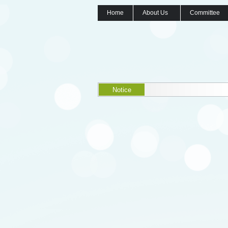
Home
About Us
Committee
Notice