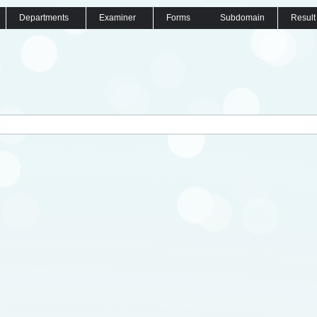
Departments
Examiner
Forms
Subdomain
Result