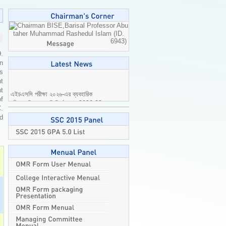
Professor Abu
taher Muhammad Rashedul Islam (ID.
6943)
9.
n
is
t
এইচএসসি পরীক্ষা ২০২৬-এর ব্যবহারিক
t
পরীক্ষার বিষয়ে জরুরি নির্দেশনা।
2026-08-
of
04
C.
ed