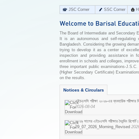
JSC Corner
SSC Corner
H
The Board of Intermediate and Secondary Edu
It is an autonomous and self-regulating 
Bangladesh. Considering the growing demand 
trying to develop it as a center of excell
inspection and providing assistance in f
enrollment in schools and colleges, improv
three important public examinations-J.S.C.
(Higher Secondary Certificate) Examinations
on the results.
Notices & Circulars
এইচএসসি পরীক্ষা ২০২৬-এর ব্যবহারিক পরীক্ষার বি
2026-08-04
২০২৬ সালের এইচএসসি পরীক্ষার দৈনন্দিন রিপোর্ট।
29_07_2026_Morning_Revised
202