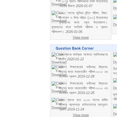
- ১০৭) প্রধান পরীক্ষকদের নিকট উত্তরপত্র
পাঠাবার ঠিকানা
2026-01-07
২০২৫ সালের জুনিয়র বৃত্তি পরীক্ষা, বিষয়:
বাংলাদেশ ও বিশ্ব পরিচয় (১৫০) উত্তরপত্র
মূল্যায়নের জন্য নমুনা উত্তরমালা।
মূল্যায়নের সাথে সংশ্লিষ্ট পরীক্ষক ও প্রধান
পরীক্ষকগণ।
2026-01-06
View more
প্রশ্নব্যাংক কার্যক্রম আপাতত স্থগিতকরণের
নোটিশ
2020-01-22
বরিশাল শিক্ষাবোর্ডের অধীনস্থ বিদ্যালয়
So
সমূহের জন্য অভ্যন্তরীণ পরীক্ষা-২০২০ এর
সং
সিলেবাস প্রকাশ
2019-12-28
বরিশাল শিক্ষাবোর্ডের অধীনস্থ বিদ্যালয়
সমূহের জন্য অভ্যন্তরীণ পরীক্ষা-২০২০ এর
সিলেবাস প্রকাশ
2019-12-28
মূ
পর
প্রশ্ন ব্যাংক হতে ২০১৯ সালের বার্ষিক
পরীক্ষার প্রশ্নপত্র ডাউনলোডের ম্যানুয়াল
প্রকাশ
2019-11-24
View more