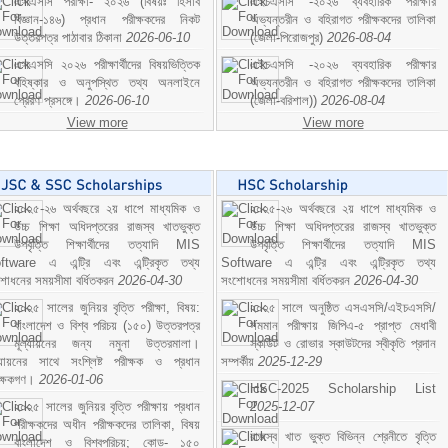
এসএসসি পরীক্ষা- ২০২৬ (বিষয়ঃ হিসাব
এইচএসসি -২০২৬ ব্যবহারিক পরীক্ষার
বিজ্ঞান-১৪৬) প্রধান পরীক্ষকদের নিকট
অভ্যন্তরীন ও বহিরাগত পরীক্ষকদের তালিকা
উত্তরপত্র পাঠাবার ঠিকানা
2026-06-10
(জেলা-পিরোজপুর)
2026-08-04
এসএসসি ২০২৬ পরীক্ষার্থীদের বিষয়ভিত্তিক
এইচএসসি -২০২৬ ব্যবহারিক পরীক্ষার
বহিষ্কার ও অনুপস্থিত তথ্য অনলাইনে
অভ্যন্তরীন ও বহিরাগত পরীক্ষকদের তালিকা
প্রেরণ প্রসঙ্গে।
2026-06-10
(জেলা-বরিশাল))
2026-08-04
View more
View more
২০২৫-২৬ অর্থবছরে ২য় ধাপে মাধ্যমিক ও
২০২৫-২৬ অর্থবছরে ২য় ধাপে মাধ্যমিক ও
উচ্চ শিক্ষা অধিদপ্তরের রাজস্ব খাতভুক্ত
উচ্চ শিক্ষা অধিদপ্তরের রাজস্ব খাতভুক্ত
উপবৃত্তি শিক্ষার্থীদের তত্যাদি MIS
উপবৃত্তি শিক্ষার্থীদের তত্যাদি MIS
ftware এ এন্ট্রি এবং এন্ট্রিকৃত তথ্য
Software এ এন্ট্রি এবং এন্ট্রিকৃত তথ্য
শোধনের সময়সীমা বর্ধিতকরন
2026-04-30
সংশোধনের সময়সীমা বর্ধিতকরন
2026-04-30
২০২৫ সালের জুনিয়র বৃত্তি পরীক্ষা, বিষয়:
২০২৫ সালে অনুষ্ঠিত এসএসসি/এইচএসসি/
বাংলাদেশ ও বিশ্ব পরিচয় (১৫০) উত্তরপত্র
সমমান পরীক্ষায় জিপিএ-৫ প্রাপ্ত মেধাবী
মূল্যায়নের জন্য নমুনা উত্তরমালা।
স্কাউট ও রোভার স্কাউটদের স্বীকৃতি প্রদান
ল্যায়নের সাথে সংশ্লিষ্ট পরীক্ষক ও প্রধান
সম্পর্কীয়
2025-12-29
ীক্ষকগণ।
2026-01-06
HSC-2025 Scholarship List
২০২৫ সালের জুনিয়র বৃত্তি পরীক্ষায় প্রধান
2025-12-07
পরীক্ষকদের অধীন পরীক্ষকদের তালিকা, বিষয়
রাজস্ব খাত ভুক্ত বিভিন্ন শ্রেনীতে বৃত্তি
বাংলাদেশ ও বিশ্বপরিচয়; কোড- ১৫০