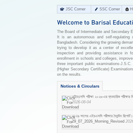
JSC Corner
SSC Corner
H
The Board of Intermediate and Secondary Edu
It is an autonomous and self-regulating 
Bangladesh. Considering the growing demand 
trying to develop it as a center of excell
inspection and providing assistance in f
enrollment in schools and colleges, improv
three important public examinations-J.S.C.
(Higher Secondary Certificate) Examinations
on the results.
Notices & Circulars
এইচএসসি পরীক্ষা ২০২৬-এর ব্যবহারিক পরীক্ষার বি
2026-08-04
২০২৬ সালের এইচএসসি পরীক্ষার দৈনন্দিন রিপোর্ট।
29_07_2026_Morning_Revised
202