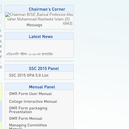
Professor Abu
taher Muhammad Rashedul Islam (ID.
6943)
9.
n
is
t
এইচএসসি পরীক্ষা ২০২৬-এর ব্যবহারিক
t
পরীক্ষার বিষয়ে জরুরি নির্দেশনা।
2026-08-
of
04
C.
ed