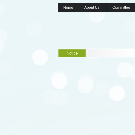
Home
About Us
Committee
Notice