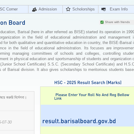
SC Corner
Admission
Scholorships
Exam Info
Share with friends
cation, Barisal (here in after referred as BISE) started its operation in 199
organization in the field of educational administration and management i
for both qualitative and quantitative education in country, the BISE-Barisal 
ence in the field of educational administration. Its focuses are improvemen
orming managing committees of schools and colleges, controlling studen
ement in physical education and sportsmanship of students and organization 
 (Junior School Certificate) S.S.C. (Secondary School Certificate) and H.S.
 of Barisal division. It also gives scholarships to meritorious students bas
ষয়ে জরুরি নির্দেশনা।
6-07-30