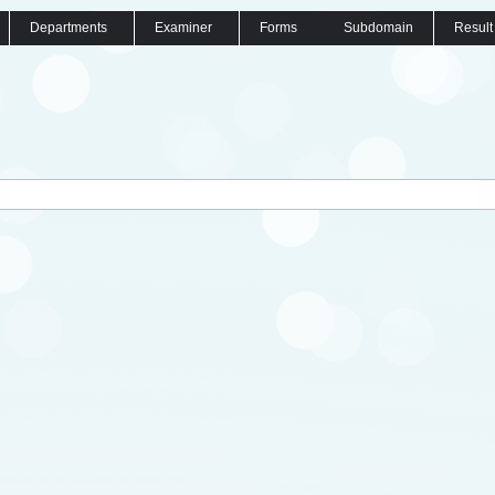
Departments
Examiner
Forms
Subdomain
Result