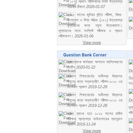
- ১০৭) প্রধান পরীক্ষকদের নিকট উত্তরপত্র
পাঠাবার ঠিকানা
2026-01-07
২০২৫ সালের জুনিয়র বৃত্তি পরীক্ষা, বিষয়:
বাংলাদেশ ও বিশ্ব পরিচয় (১৫০) উত্তরপত্র
মূল্যায়নের জন্য নমুনা উত্তরমালা।
মূল্যায়নের সাথে সংশ্লিষ্ট পরীক্ষক ও প্রধান
পরীক্ষকগণ।
2026-01-06
View more
প্রশ্নব্যাংক কার্যক্রম আপাতত স্থগিতকরণের
নোটিশ
2020-01-22
বরিশাল শিক্ষাবোর্ডের অধীনস্থ বিদ্যালয়
So
সমূহের জন্য অভ্যন্তরীণ পরীক্ষা-২০২০ এর
সং
সিলেবাস প্রকাশ
2019-12-28
বরিশাল শিক্ষাবোর্ডের অধীনস্থ বিদ্যালয়
সমূহের জন্য অভ্যন্তরীণ পরীক্ষা-২০২০ এর
সিলেবাস প্রকাশ
2019-12-28
মূ
পর
প্রশ্ন ব্যাংক হতে ২০১৯ সালের বার্ষিক
পরীক্ষার প্রশ্নপত্র ডাউনলোডের ম্যানুয়াল
প্রকাশ
2019-11-24
View more