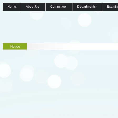
Home
About Us
Committee
Departments
Examin
Notice