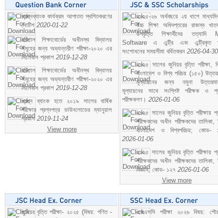
প্রশ্নব্যাংক কার্যক্রম আপাতত স্থগিতকরণের
২০২৫-২৬ অর্থবছরে ২য় ধাপে মাধ্যম
নোটিশ
2020-01-22
উচ্চ শিক্ষা অধিদপ্তরের রাজস্ব খাতভ
উপবৃত্তি শিক্ষার্থীদের তত্যাদি
বরিশাল শিক্ষাবোর্ডের অধীনস্থ বিদ্যালয়
Software এ এন্ট্রি এবং এন্ট্রিকৃত 
সমূহের জন্য অভ্যন্তরীণ পরীক্ষা-২০২০ এর
সংশোধনের সময়সীমা বর্ধিতকরন
2026-04-30
সিলেবাস প্রকাশ
2019-12-28
২০২৫ সালের জুনিয়র বৃত্তি পরীক্ষা, ব
বরিশাল শিক্ষাবোর্ডের অধীনস্থ বিদ্যালয়
বাংলাদেশ ও বিশ্ব পরিচয় (১৫০) উত্তর
সমূহের জন্য অভ্যন্তরীণ পরীক্ষা-২০২০ এর
মূল্যায়নের জন্য নমুনা উত্তরম
সিলেবাস প্রকাশ
2019-12-28
মূল্যায়নের সাথে সংশ্লিষ্ট পরীক্ষক ও প্
পরীক্ষকগণ।
2026-01-06
প্রশ্ন ব্যাংক হতে ২০১৯ সালের বার্ষিক
পরীক্ষার প্রশ্নপত্র ডাউনলোডের ম্যানুয়াল
২০২৫ সালের জুনিয়র বৃত্তি পরীক্ষায় প্
প্রকাশ
2019-11-24
পরীক্ষকদের অধীন পরীক্ষকদের তালিকা, 
View more
বাংলাদেশ ও বিশ্বপরিচয়; কোড- 
2026-01-06
২০২৫ সালের জুনিয়র বৃত্তি পরীক্ষায় প্
পরীক্ষকদের অধীন পরীক্ষকদের তালিকা, 
বিজ্ঞান; কোড- ১২৭
2026-01-06
View more
জুনিয়র বৃত্তি পরীক্ষা- ২০২৫ (বিষয়: গণিত -
এসএসসি পরীক্ষা ২০২৬ বিষয়: পৌর