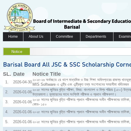
Home
About Us
Committee
Departments
Examin
Notice
SL.
Date
Notice Title
২০২৫-২৬ অর্থবছরে ২য় ধাপে মাধ্যমিক ও উচ্চ শিক্ষা অধিদপ্তরের রাজস্ব খাতভুক্ত উ
1.
2026-04-30
MIS Software এ এন্ট্রি এবং এন্ট্রিকৃত তথ্য সংশোধনের সময়সীমা বর্ধিতকরন
২০২৫ সালের জুনিয়র বৃত্তি পরীক্ষা, বিষয়: বাংলাদেশ ও বিশ্ব পরিচয় (১৫০) উত্তর
2.
2026-01-06
উত্তরমালা। মূল্যায়নের সাথে সংশ্লিষ্ট পরীক্ষক ও প্রধান পরীক্ষকগণ।
২০২৫ সালের জুনিয়র বৃত্তি পরীক্ষায় প্রধান পরীক্ষকদের অধীন পরীক্ষকদের তালিকা,
3.
2026-01-06
কোড- ১৫০
4.
2026-01-06
২০২৫ সালের জুনিয়র বৃত্তি পরীক্ষায় প্রধান পরীক্ষকদের অধীন পরীক্ষকদের তালিকা
5.
2026-01-06
২০২৫ সালের জুনিয়র বৃত্তি পরীক্ষায় প্রধান পরীক্ষকদের অধীন পরীক্ষকদের তালি