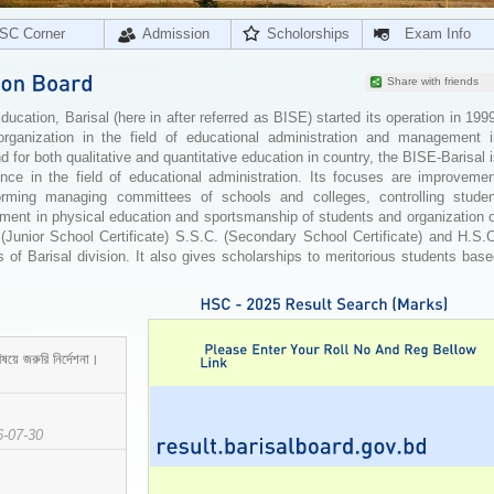
SC Corner
Admission
Scholorships
Exam Info
Share with friends
cation, Barisal (here in after referred as BISE) started its operation in 199
organization in the field of educational administration and management i
for both qualitative and quantitative education in country, the BISE-Barisal 
ence in the field of educational administration. Its focuses are improvemen
orming managing committees of schools and colleges, controlling studen
ement in physical education and sportsmanship of students and organization 
 (Junior School Certificate) S.S.C. (Secondary School Certificate) and H.S.
 of Barisal division. It also gives scholarships to meritorious students bas
ষয়ে জরুরি নির্দেশনা।
6-07-30