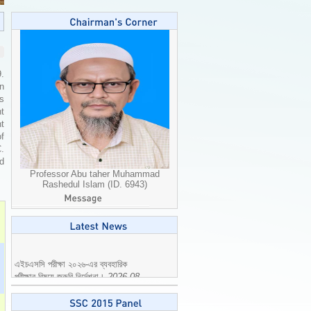
9.
n
is
t
t
of
C.
ed
Professor Abu taher Muhammad
Rashedul Islam (ID. 6943)
এইচএসসি পরীক্ষা ২০২৬-এর ব্যবহারিক
পরীক্ষার বিষয়ে জরুরি নির্দেশনা।
2026-08-
04