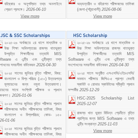
বহিষ্কার ও অনুপস্থিত তথ্য অনলাইনে
অভ্যন্তরীন ও বহিরাগত পরীক্ষকদের তালিকা
প্রেরণ প্রসঙ্গে।
2026-06-10
(জেলা-(পটুয়াখালী)
2026-08-06
View more
View more
২০২৫-২৬ অর্থবছরে ২য় ধাপে মাধ্যমিক ও
২০২৫-২৬ অর্থবছরে ২য় ধাপে মাধ্যমিক ও
উচ্চ শিক্ষা অধিদপ্তরের রাজস্ব খাতভুক্ত
উচ্চ শিক্ষা অধিদপ্তরের রাজস্ব খাতভুক্ত
উপবৃত্তি শিক্ষার্থীদের তত্যাদি MIS
উপবৃত্তি শিক্ষার্থীদের তত্যাদি MIS
ftware এ এন্ট্রি এবং এন্ট্রিকৃত তথ্য
Software এ এন্ট্রি এবং এন্ট্রিকৃত তথ্য
শোধনের সময়সীমা বর্ধিতকরন
2026-04-30
সংশোধনের সময়সীমা বর্ধিতকরন
2026-04-30
২০২৫ সালের জুনিয়র বৃত্তি পরীক্ষা, বিষয়:
২০২৫ সালে অনুষ্ঠিত এসএসসি/এইচএসসি/
বাংলাদেশ ও বিশ্ব পরিচয় (১৫০) উত্তরপত্র
সমমান পরীক্ষায় জিপিএ-৫ প্রাপ্ত মেধাবী
মূল্যায়নের জন্য নমুনা উত্তরমালা।
স্কাউট ও রোভার স্কাউটদের স্বীকৃতি প্রদান
ল্যায়নের সাথে সংশ্লিষ্ট পরীক্ষক ও প্রধান
সম্পর্কীয়
2025-12-29
ীক্ষকগণ।
2026-01-06
HSC-2025 Scholarship List
২০২৫ সালের জুনিয়র বৃত্তি পরীক্ষায় প্রধান
2025-12-07
পরীক্ষকদের অধীন পরীক্ষকদের তালিকা, বিষয়
রাজস্ব খাত ভুক্ত বিভিন্ন শ্রেনীতে বৃত্তি
বাংলাদেশ ও বিশ্বপরিচয়; কোড- ১৫০
প্রাপ্তির জন্য MIS Software এ তথ্য
26-01-06
এন্ট্রি সংক্রান্ত
2025-11-03
২০২৫ সালের জুনিয়র বৃত্তি পরীক্ষায় প্রধান
View more
পরীক্ষকদের অধীন পরীক্ষকদের তালিকা, বিষয়