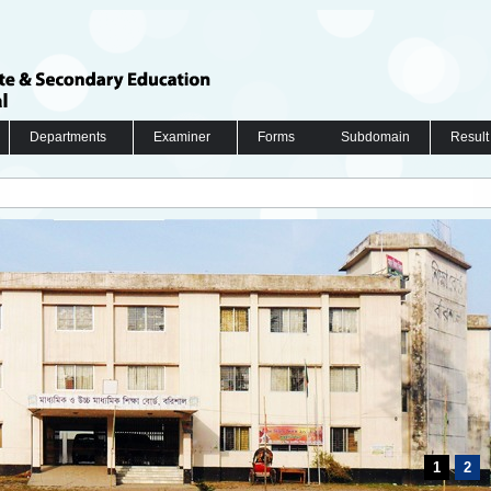
Departments
Examiner
Forms
Subdomain
Result
1
2