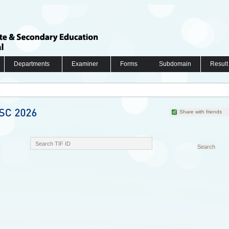
Departments
Examiner
Forms
Subdomain
Result
Share with friends