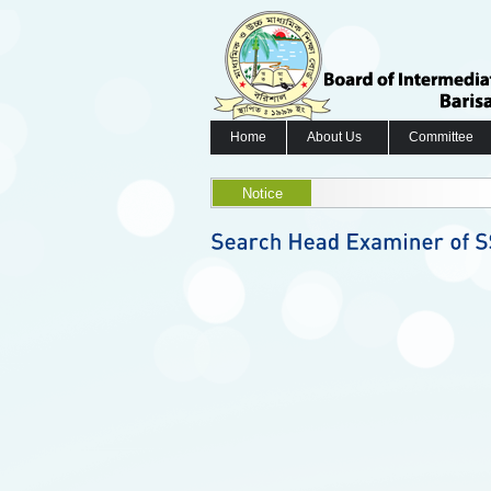
Home
About Us
Committee
Notice