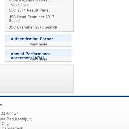
College Admission Result
Click Here
View more
View more
431-64417
aha Bad,Kashipur,
 City,
l,Bangladesh.