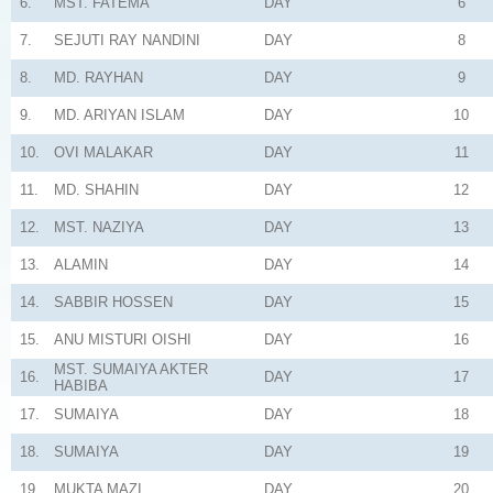
6.
MST. FATEMA
DAY
6
7.
SEJUTI RAY NANDINI
DAY
8
8.
MD. RAYHAN
DAY
9
9.
MD. ARIYAN ISLAM
DAY
10
10.
OVI MALAKAR
DAY
11
11.
MD. SHAHIN
DAY
12
12.
MST. NAZIYA
DAY
13
13.
ALAMIN
DAY
14
14.
SABBIR HOSSEN
DAY
15
15.
ANU MISTURI OISHI
DAY
16
MST. SUMAIYA AKTER
16.
DAY
17
HABIBA
17.
SUMAIYA
DAY
18
18.
SUMAIYA
DAY
19
19.
MUKTA MAZI
DAY
20