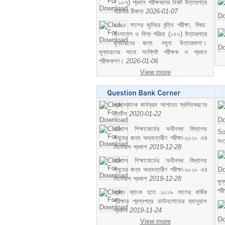
- ১০৭) প্রধান পরীক্ষকদের নিকট উত্তরপত্র
পাঠাবার ঠিকানা
2026-01-07
২০২৫ সালের জুনিয়র বৃত্তি পরীক্ষা, বিষয়:
বাংলাদেশ ও বিশ্ব পরিচয় (১৫০) উত্তরপত্র
মূল্যায়নের জন্য নমুনা উত্তরমালা।
মূল্যায়নের সাথে সংশ্লিষ্ট পরীক্ষক ও প্রধান
পরীক্ষকগণ।
2026-01-06
View more
প্রশ্নব্যাংক কার্যক্রম আপাতত স্থগিতকরণের
নোটিশ
2020-01-22
বরিশাল শিক্ষাবোর্ডের অধীনস্থ বিদ্যালয়
So
সমূহের জন্য অভ্যন্তরীণ পরীক্ষা-২০২০ এর
সং
সিলেবাস প্রকাশ
2019-12-28
বরিশাল শিক্ষাবোর্ডের অধীনস্থ বিদ্যালয়
সমূহের জন্য অভ্যন্তরীণ পরীক্ষা-২০২০ এর
সিলেবাস প্রকাশ
2019-12-28
মূ
পর
প্রশ্ন ব্যাংক হতে ২০১৯ সালের বার্ষিক
পরীক্ষার প্রশ্নপত্র ডাউনলোডের ম্যানুয়াল
প্রকাশ
2019-11-24
View more