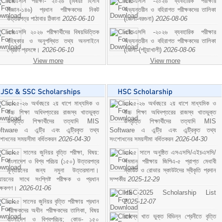
এসএসসি পরীক্ষা- ২০২৬ (বিষয়ঃ হিসাব
এইচএসসি -২০২৬ ব্যবহারিক পরীক্ষার
বিজ্ঞান-১৪৬) প্রধান পরীক্ষকদের নিকট
অভ্যন্তরীন ও বহিরাগত পরীক্ষকদের তালিকা
উত্তরপত্র পাঠাবার ঠিকানা
2026-06-10
(জেলা-বরগুনা)
2026-08-06
এসএসসি ২০২৬ পরীক্ষার্থীদের বিষয়ভিত্তিক
এইচএসসি -২০২৬ ব্যবহারিক পরীক্ষার
বহিষ্কার ও অনুপস্থিত তথ্য অনলাইনে
অভ্যন্তরীন ও বহিরাগত পরীক্ষকদের তালিকা
প্রেরণ প্রসঙ্গে।
2026-06-10
(জেলা-(পটুয়াখালী)
2026-08-06
View more
View more
২০২৫-২৬ অর্থবছরে ২য় ধাপে মাধ্যমিক ও
২০২৫-২৬ অর্থবছরে ২য় ধাপে মাধ্যমিক ও
উচ্চ শিক্ষা অধিদপ্তরের রাজস্ব খাতভুক্ত
উচ্চ শিক্ষা অধিদপ্তরের রাজস্ব খাতভুক্ত
উপবৃত্তি শিক্ষার্থীদের তত্যাদি MIS
উপবৃত্তি শিক্ষার্থীদের তত্যাদি MIS
ftware এ এন্ট্রি এবং এন্ট্রিকৃত তথ্য
Software এ এন্ট্রি এবং এন্ট্রিকৃত তথ্য
শোধনের সময়সীমা বর্ধিতকরন
2026-04-30
সংশোধনের সময়সীমা বর্ধিতকরন
2026-04-30
২০২৫ সালের জুনিয়র বৃত্তি পরীক্ষা, বিষয়:
২০২৫ সালে অনুষ্ঠিত এসএসসি/এইচএসসি/
বাংলাদেশ ও বিশ্ব পরিচয় (১৫০) উত্তরপত্র
সমমান পরীক্ষায় জিপিএ-৫ প্রাপ্ত মেধাবী
মূল্যায়নের জন্য নমুনা উত্তরমালা।
স্কাউট ও রোভার স্কাউটদের স্বীকৃতি প্রদান
ল্যায়নের সাথে সংশ্লিষ্ট পরীক্ষক ও প্রধান
সম্পর্কীয়
2025-12-29
ীক্ষকগণ।
2026-01-06
HSC-2025 Scholarship List
২০২৫ সালের জুনিয়র বৃত্তি পরীক্ষায় প্রধান
2025-12-07
পরীক্ষকদের অধীন পরীক্ষকদের তালিকা, বিষয়
রাজস্ব খাত ভুক্ত বিভিন্ন শ্রেনীতে বৃত্তি
বাংলাদেশ ও বিশ্বপরিচয়; কোড- ১৫০