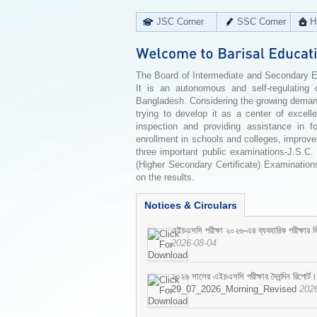
JSC Corner
SSC Corner
H
The Board of Intermediate and Secondary Edu
It is an autonomous and self-regulating 
Bangladesh. Considering the growing demand 
trying to develop it as a center of excell
inspection and providing assistance in f
enrollment in schools and colleges, improv
three important public examinations-J.S.C.
(Higher Secondary Certificate) Examinations
on the results.
Notices & Circulars
এইচএসসি পরীক্ষা ২০২৬-এর ব্যবহারিক পরীক্ষার বি
2026-08-04
২০২৬ সালের এইচএসসি পরীক্ষার দৈনন্দিন রিপোর্ট।
29_07_2026_Morning_Revised
202