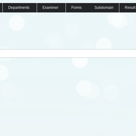
Departments
Examiner
Forms
Subdomain
Result