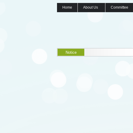
Home
About Us
Committee
Notice