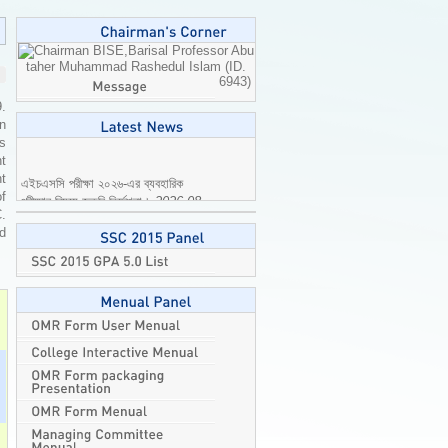
Professor Abu
taher Muhammad Rashedul Islam (ID.
6943)
9.
n
is
t
এইচএসসি পরীক্ষা ২০২৬-এর ব্যবহারিক
t
পরীক্ষার বিষয়ে জরুরি নির্দেশনা।
2026-08-
of
04
C.
ed