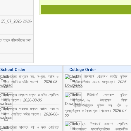
োর্ট। 25_07_2026
2026-
্ছুক পরীক্ষার্থীদের তথ্য
ছাড়পত্রের মাধ্যমে ষষ্ঠ, সপ্তম, অষ্টম ও
প্রাইম মিনিস্টার্স গোল্ডকাপ জাতীয় ফুটবল
নবম শ্রেণিতে ভর্তির আদেশ ।
2026-08-
প্রতিযোগিতায় ২০২৬ সংক্রান্ত।
2026-
06
07-29
ছাড়পত্রের মাধ্যমে সপ্তম ও অষ্টম শ্রেণিতে
প্রাইম মিনিস্টার্স গোল্ডকাপ ফুটবল
ভর্তির আদেশ।
2026-08-06
টুর্নামেন্ট-২০২৬ উপলক্ষ্যে শিক্ষা
প্রতিষ্ঠানভিত্তিক ফুটবল দল গঠন ও
ছাড়পত্রের মাধ্যমে সপ্তম, অষ্টম, নবম ও
প্রস্তুতিমূলক কার্যক্রম গ্রহণ প্রসঙ্গে।
2026-07-
দশম শ্রেণিতে ভর্তির আদেশ।
2026-08-
22
03
২০২৫-২৬ শিক্ষাবর্ষে একাদশ শ্রেণিতে
ছাড়পত্রের মাধ্যমে ষষ্ঠ ও নবম শ্রেণিতে
অধ্যয়নরত ছাত্র/ছাত্রীদের একাডেমিক