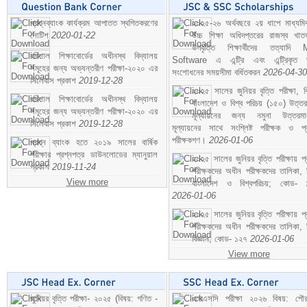
প্রশ্নব্যাংক কার্যক্রম আপাতত স্থগিতকরণের
২০২৫-২৬ অর্থবছরে ২য় ধাপে মাধ্যম
নোটিশ
2020-01-22
উচ্চ শিক্ষা অধিদপ্তরের রাজস্ব খাতভ
উপবৃত্তি শিক্ষার্থীদের তত্যাদি
বরিশাল শিক্ষাবোর্ডের অধীনস্থ বিদ্যালয়
Software এ এন্ট্রি এবং এন্ট্রিকৃত 
সমূহের জন্য অভ্যন্তরীণ পরীক্ষা-২০২০ এর
সংশোধনের সময়সীমা বর্ধিতকরন
2026-04-30
সিলেবাস প্রকাশ
2019-12-28
২০২৫ সালের জুনিয়র বৃত্তি পরীক্ষা, ব
বরিশাল শিক্ষাবোর্ডের অধীনস্থ বিদ্যালয়
বাংলাদেশ ও বিশ্ব পরিচয় (১৫০) উত্তর
সমূহের জন্য অভ্যন্তরীণ পরীক্ষা-২০২০ এর
মূল্যায়নের জন্য নমুনা উত্তরম
সিলেবাস প্রকাশ
2019-12-28
মূল্যায়নের সাথে সংশ্লিষ্ট পরীক্ষক ও প্
পরীক্ষকগণ।
2026-01-06
প্রশ্ন ব্যাংক হতে ২০১৯ সালের বার্ষিক
পরীক্ষার প্রশ্নপত্র ডাউনলোডের ম্যানুয়াল
২০২৫ সালের জুনিয়র বৃত্তি পরীক্ষায় প্
প্রকাশ
2019-11-24
পরীক্ষকদের অধীন পরীক্ষকদের তালিকা, 
View more
বাংলাদেশ ও বিশ্বপরিচয়; কোড- 
2026-01-06
২০২৫ সালের জুনিয়র বৃত্তি পরীক্ষায় প্
পরীক্ষকদের অধীন পরীক্ষকদের তালিকা, 
বিজ্ঞান; কোড- ১২৭
2026-01-06
View more
জুনিয়র বৃত্তি পরীক্ষা- ২০২৫ (বিষয়: গণিত -
এসএসসি পরীক্ষা ২০২৬ বিষয়: পৌর