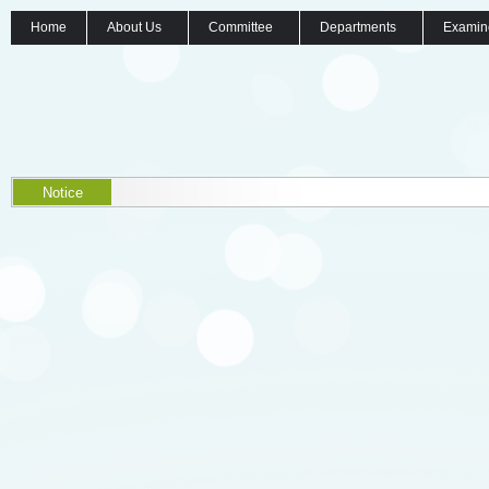
Home
About Us
Committee
Departments
Examin
Notice