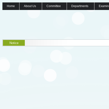
Home
About Us
Committee
Departments
Examin
Notice