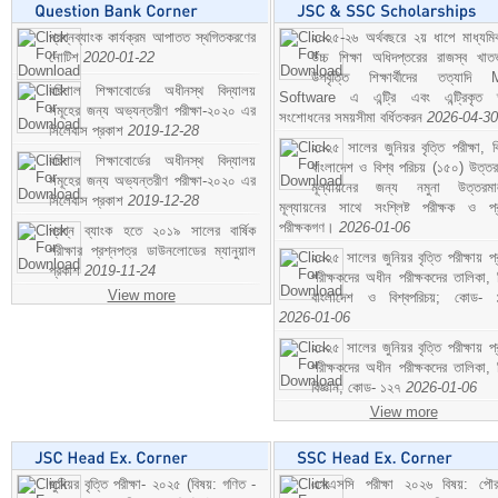
প্রশ্নব্যাংক কার্যক্রম আপাতত স্থগিতকরণের
২০২৫-২৬ অর্থবছরে ২য় ধাপে মাধ্যম
নোটিশ
2020-01-22
উচ্চ শিক্ষা অধিদপ্তরের রাজস্ব খাতভ
উপবৃত্তি শিক্ষার্থীদের তত্যাদি
বরিশাল শিক্ষাবোর্ডের অধীনস্থ বিদ্যালয়
Software এ এন্ট্রি এবং এন্ট্রিকৃত 
সমূহের জন্য অভ্যন্তরীণ পরীক্ষা-২০২০ এর
সংশোধনের সময়সীমা বর্ধিতকরন
2026-04-30
সিলেবাস প্রকাশ
2019-12-28
২০২৫ সালের জুনিয়র বৃত্তি পরীক্ষা, ব
বরিশাল শিক্ষাবোর্ডের অধীনস্থ বিদ্যালয়
বাংলাদেশ ও বিশ্ব পরিচয় (১৫০) উত্তর
সমূহের জন্য অভ্যন্তরীণ পরীক্ষা-২০২০ এর
মূল্যায়নের জন্য নমুনা উত্তরম
সিলেবাস প্রকাশ
2019-12-28
মূল্যায়নের সাথে সংশ্লিষ্ট পরীক্ষক ও প্
পরীক্ষকগণ।
2026-01-06
প্রশ্ন ব্যাংক হতে ২০১৯ সালের বার্ষিক
পরীক্ষার প্রশ্নপত্র ডাউনলোডের ম্যানুয়াল
২০২৫ সালের জুনিয়র বৃত্তি পরীক্ষায় প্
প্রকাশ
2019-11-24
পরীক্ষকদের অধীন পরীক্ষকদের তালিকা, 
View more
বাংলাদেশ ও বিশ্বপরিচয়; কোড- 
2026-01-06
২০২৫ সালের জুনিয়র বৃত্তি পরীক্ষায় প্
পরীক্ষকদের অধীন পরীক্ষকদের তালিকা, 
বিজ্ঞান; কোড- ১২৭
2026-01-06
View more
জুনিয়র বৃত্তি পরীক্ষা- ২০২৫ (বিষয়: গণিত -
এসএসসি পরীক্ষা ২০২৬ বিষয়: পৌর