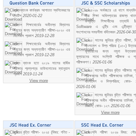
প্রশ্নব্যাংক কার্যক্রম আপাতত স্থগিতকরণের
২০২৫-২৬ অর্থবছরে ২য় ধাপে মাধ্যম
নোটিশ
2020-01-22
উচ্চ শিক্ষা অধিদপ্তরের রাজস্ব খাতভ
উপবৃত্তি শিক্ষার্থীদের তত্যাদি
বরিশাল শিক্ষাবোর্ডের অধীনস্থ বিদ্যালয়
Software এ এন্ট্রি এবং এন্ট্রিকৃত 
সমূহের জন্য অভ্যন্তরীণ পরীক্ষা-২০২০ এর
সংশোধনের সময়সীমা বর্ধিতকরন
2026-04-30
সিলেবাস প্রকাশ
2019-12-28
২০২৫ সালের জুনিয়র বৃত্তি পরীক্ষা, ব
বরিশাল শিক্ষাবোর্ডের অধীনস্থ বিদ্যালয়
বাংলাদেশ ও বিশ্ব পরিচয় (১৫০) উত্তর
সমূহের জন্য অভ্যন্তরীণ পরীক্ষা-২০২০ এর
মূল্যায়নের জন্য নমুনা উত্তরম
সিলেবাস প্রকাশ
2019-12-28
মূল্যায়নের সাথে সংশ্লিষ্ট পরীক্ষক ও প্
পরীক্ষকগণ।
2026-01-06
প্রশ্ন ব্যাংক হতে ২০১৯ সালের বার্ষিক
পরীক্ষার প্রশ্নপত্র ডাউনলোডের ম্যানুয়াল
২০২৫ সালের জুনিয়র বৃত্তি পরীক্ষায় প্
প্রকাশ
2019-11-24
পরীক্ষকদের অধীন পরীক্ষকদের তালিকা, 
View more
বাংলাদেশ ও বিশ্বপরিচয়; কোড- 
2026-01-06
২০২৫ সালের জুনিয়র বৃত্তি পরীক্ষায় প্
পরীক্ষকদের অধীন পরীক্ষকদের তালিকা, 
বিজ্ঞান; কোড- ১২৭
2026-01-06
View more
জুনিয়র বৃত্তি পরীক্ষা- ২০২৫ (বিষয়: গণিত -
এসএসসি পরীক্ষা ২০২৬ বিষয়: পৌর