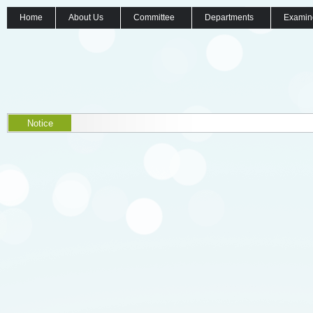
Home
About Us
Committee
Departments
Examin
Notice