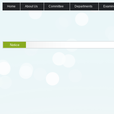
Home
About Us
Committee
Departments
Examin
Notice