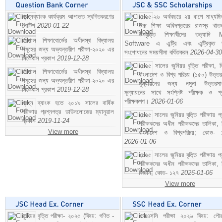
প্রশ্নব্যাংক কার্যক্রম আপাতত স্থগিতকরণের
২০২৫-২৬ অর্থবছরে ২য় ধাপে মাধ্যম
নোটিশ
2020-01-22
উচ্চ শিক্ষা অধিদপ্তরের রাজস্ব খাতভ
উপবৃত্তি শিক্ষার্থীদের তত্যাদি
বরিশাল শিক্ষাবোর্ডের অধীনস্থ বিদ্যালয়
Software এ এন্ট্রি এবং এন্ট্রিকৃত 
সমূহের জন্য অভ্যন্তরীণ পরীক্ষা-২০২০ এর
সংশোধনের সময়সীমা বর্ধিতকরন
2026-04-30
সিলেবাস প্রকাশ
2019-12-28
২০২৫ সালের জুনিয়র বৃত্তি পরীক্ষা, ব
বরিশাল শিক্ষাবোর্ডের অধীনস্থ বিদ্যালয়
বাংলাদেশ ও বিশ্ব পরিচয় (১৫০) উত্তর
সমূহের জন্য অভ্যন্তরীণ পরীক্ষা-২০২০ এর
মূল্যায়নের জন্য নমুনা উত্তরম
সিলেবাস প্রকাশ
2019-12-28
মূল্যায়নের সাথে সংশ্লিষ্ট পরীক্ষক ও প্
পরীক্ষকগণ।
2026-01-06
প্রশ্ন ব্যাংক হতে ২০১৯ সালের বার্ষিক
পরীক্ষার প্রশ্নপত্র ডাউনলোডের ম্যানুয়াল
২০২৫ সালের জুনিয়র বৃত্তি পরীক্ষায় প্
প্রকাশ
2019-11-24
পরীক্ষকদের অধীন পরীক্ষকদের তালিকা, 
View more
বাংলাদেশ ও বিশ্বপরিচয়; কোড- 
2026-01-06
২০২৫ সালের জুনিয়র বৃত্তি পরীক্ষায় প্
পরীক্ষকদের অধীন পরীক্ষকদের তালিকা, 
বিজ্ঞান; কোড- ১২৭
2026-01-06
View more
জুনিয়র বৃত্তি পরীক্ষা- ২০২৫ (বিষয়: গণিত -
এসএসসি পরীক্ষা ২০২৬ বিষয়: পৌর