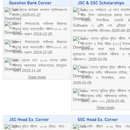
প্রশ্নব্যাংক কার্যক্রম আপাতত স্থগিতকরণের
২০২৫-২৬ অর্থবছরে ২য় ধাপে মাধ্যম
নোটিশ
2020-01-22
উচ্চ শিক্ষা অধিদপ্তরের রাজস্ব খাতভ
উপবৃত্তি শিক্ষার্থীদের তত্যাদি
বরিশাল শিক্ষাবোর্ডের অধীনস্থ বিদ্যালয়
Software এ এন্ট্রি এবং এন্ট্রিকৃত 
সমূহের জন্য অভ্যন্তরীণ পরীক্ষা-২০২০ এর
সংশোধনের সময়সীমা বর্ধিতকরন
2026-04-30
সিলেবাস প্রকাশ
2019-12-28
২০২৫ সালের জুনিয়র বৃত্তি পরীক্ষা, ব
বরিশাল শিক্ষাবোর্ডের অধীনস্থ বিদ্যালয়
বাংলাদেশ ও বিশ্ব পরিচয় (১৫০) উত্তর
সমূহের জন্য অভ্যন্তরীণ পরীক্ষা-২০২০ এর
মূল্যায়নের জন্য নমুনা উত্তরম
সিলেবাস প্রকাশ
2019-12-28
মূল্যায়নের সাথে সংশ্লিষ্ট পরীক্ষক ও প্
পরীক্ষকগণ।
2026-01-06
প্রশ্ন ব্যাংক হতে ২০১৯ সালের বার্ষিক
পরীক্ষার প্রশ্নপত্র ডাউনলোডের ম্যানুয়াল
২০২৫ সালের জুনিয়র বৃত্তি পরীক্ষায় প্
প্রকাশ
2019-11-24
পরীক্ষকদের অধীন পরীক্ষকদের তালিকা, 
View more
বাংলাদেশ ও বিশ্বপরিচয়; কোড- 
2026-01-06
২০২৫ সালের জুনিয়র বৃত্তি পরীক্ষায় প্
পরীক্ষকদের অধীন পরীক্ষকদের তালিকা, 
বিজ্ঞান; কোড- ১২৭
2026-01-06
View more
জুনিয়র বৃত্তি পরীক্ষা- ২০২৫ (বিষয়: গণিত -
এসএসসি পরীক্ষা ২০২৬ বিষয়: পৌর