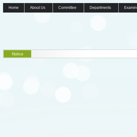
Home
About Us
Committee
Departments
Examin
Notice