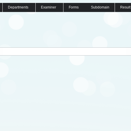
Departments
Examiner
Forms
Subdomain
Result