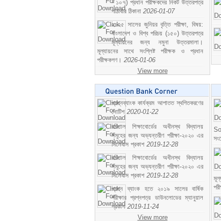
- ১০৭) প্রধান পরীক্ষকদের নিকট উত্তরপত্র
পাঠাবার ঠিকানা
2026-01-07
২০২৫ সালের জুনিয়র বৃত্তি পরীক্ষা, বিষয়:
বাংলাদেশ ও বিশ্ব পরিচয় (১৫০) উত্তরপত্র
মূল্যায়নের জন্য নমুনা উত্তরমালা।
মূল্যায়নের সাথে সংশ্লিষ্ট পরীক্ষক ও প্রধান
পরীক্ষকগণ।
2026-01-06
View more
প্রশ্নব্যাংক কার্যক্রম আপাতত স্থগিতকরণের
নোটিশ
2020-01-22
বরিশাল শিক্ষাবোর্ডের অধীনস্থ বিদ্যালয়
So
সমূহের জন্য অভ্যন্তরীণ পরীক্ষা-২০২০ এর
সং
সিলেবাস প্রকাশ
2019-12-28
বরিশাল শিক্ষাবোর্ডের অধীনস্থ বিদ্যালয়
সমূহের জন্য অভ্যন্তরীণ পরীক্ষা-২০২০ এর
সিলেবাস প্রকাশ
2019-12-28
মূ
পর
প্রশ্ন ব্যাংক হতে ২০১৯ সালের বার্ষিক
পরীক্ষার প্রশ্নপত্র ডাউনলোডের ম্যানুয়াল
প্রকাশ
2019-11-24
View more