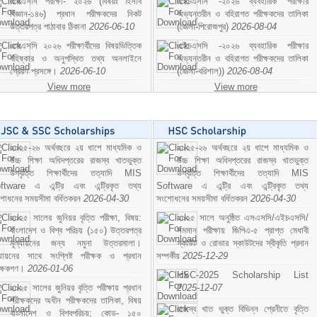
এসএসসি পরীক্ষা- ২০২৬ (বিষয়ঃ হিসাব
এইচএসসি -২০২৬ ব্যবহারিক পরীক্ষার
বিজ্ঞান-১৪৬) প্রধান পরীক্ষকদের নিকট
অভ্যন্তরীন ও বহিরাগত পরীক্ষকদের তালিকা
উত্তরপত্র পাঠাবার ঠিকানা
2026-06-10
(জেলা-পিরোজপুর)
2026-08-04
এসএসসি ২০২৬ পরীক্ষার্থীদের বিষয়ভিত্তিক
এইচএসসি -২০২৬ ব্যবহারিক পরীক্ষার
বহিষ্কার ও অনুপস্থিত তথ্য অনলাইনে
অভ্যন্তরীন ও বহিরাগত পরীক্ষকদের তালিকা
প্রেরণ প্রসঙ্গে।
2026-06-10
(জেলা-বরিশাল))
2026-08-04
View more
View more
২০২৫-২৬ অর্থবছরে ২য় ধাপে মাধ্যমিক ও
২০২৫-২৬ অর্থবছরে ২য় ধাপে মাধ্যমিক ও
উচ্চ শিক্ষা অধিদপ্তরের রাজস্ব খাতভুক্ত
উচ্চ শিক্ষা অধিদপ্তরের রাজস্ব খাতভুক্ত
উপবৃত্তি শিক্ষার্থীদের তত্যাদি MIS
উপবৃত্তি শিক্ষার্থীদের তত্যাদি MIS
ftware এ এন্ট্রি এবং এন্ট্রিকৃত তথ্য
Software এ এন্ট্রি এবং এন্ট্রিকৃত তথ্য
শোধনের সময়সীমা বর্ধিতকরন
2026-04-30
সংশোধনের সময়সীমা বর্ধিতকরন
2026-04-30
২০২৫ সালের জুনিয়র বৃত্তি পরীক্ষা, বিষয়:
২০২৫ সালে অনুষ্ঠিত এসএসসি/এইচএসসি/
বাংলাদেশ ও বিশ্ব পরিচয় (১৫০) উত্তরপত্র
সমমান পরীক্ষায় জিপিএ-৫ প্রাপ্ত মেধাবী
মূল্যায়নের জন্য নমুনা উত্তরমালা।
স্কাউট ও রোভার স্কাউটদের স্বীকৃতি প্রদান
ল্যায়নের সাথে সংশ্লিষ্ট পরীক্ষক ও প্রধান
সম্পর্কীয়
2025-12-29
ীক্ষকগণ।
2026-01-06
HSC-2025 Scholarship List
২০২৫ সালের জুনিয়র বৃত্তি পরীক্ষায় প্রধান
2025-12-07
পরীক্ষকদের অধীন পরীক্ষকদের তালিকা, বিষয়
রাজস্ব খাত ভুক্ত বিভিন্ন শ্রেনীতে বৃত্তি
বাংলাদেশ ও বিশ্বপরিচয়; কোড- ১৫০