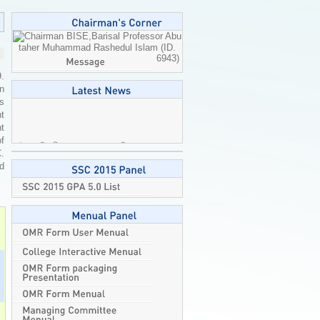
Professor Abu
taher Muhammad Rashedul Islam (ID.
6943)
9.
n
is
t
t
এইচএসসি পরীক্ষা ২০২৬-এর ব্যবহারিক
of
পরীক্ষার বিষয়ে জরুরি নির্দেশনা।
2026-08-
C.
04
ed