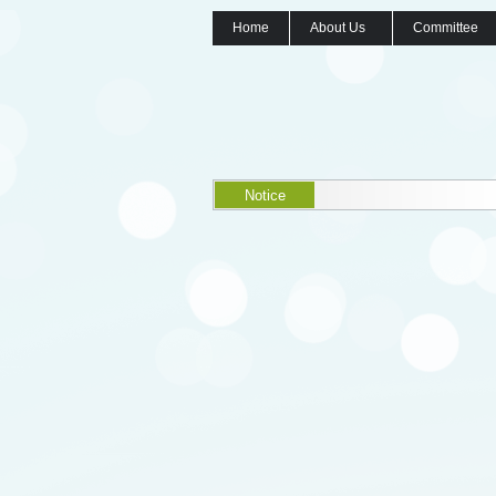
Home
About Us
Committee
Notice