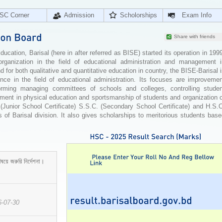
SC Corner
Admission
Scholorships
Exam Info
Share with friends
cation, Barisal (here in after referred as BISE) started its operation in 199
organization in the field of educational administration and management i
for both qualitative and quantitative education in country, the BISE-Barisal 
ence in the field of educational administration. Its focuses are improvemen
orming managing committees of schools and colleges, controlling studen
ement in physical education and sportsmanship of students and organization 
 (Junior School Certificate) S.S.C. (Secondary School Certificate) and H.S.
 of Barisal division. It also gives scholarships to meritorious students bas
ষয়ে জরুরি নির্দেশনা।
6-07-30