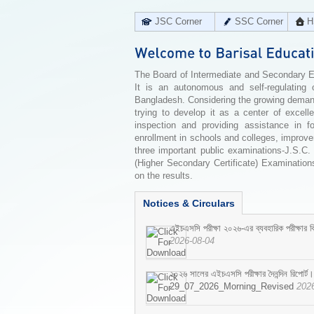
JSC Corner
SSC Corner
H
The Board of Intermediate and Secondary Edu
It is an autonomous and self-regulating 
Bangladesh. Considering the growing demand 
trying to develop it as a center of excell
inspection and providing assistance in f
enrollment in schools and colleges, improv
three important public examinations-J.S.C.
(Higher Secondary Certificate) Examinations
on the results.
Notices & Circulars
এইচএসসি পরীক্ষা ২০২৬-এর ব্যবহারিক পরীক্ষার বি
2026-08-04
২০২৬ সালের এইচএসসি পরীক্ষার দৈনন্দিন রিপোর্ট।
29_07_2026_Morning_Revised
202