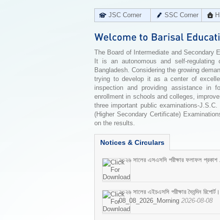
JSC Corner
SSC Corner
H
The Board of Intermediate and Secondary Edu
It is an autonomous and self-regulating 
Bangladesh. Considering the growing demand 
trying to develop it as a center of excell
inspection and providing assistance in f
enrollment in schools and colleges, improv
three important public examinations-J.S.C.
(Higher Secondary Certificate) Examinations
on the results.
Notices & Circulars
২০২৬ সালের এসএসসি পরীক্ষার ফলাফল প্রকাশ
২০২৬ সালের এইচএসসি পরীক্ষার দৈনন্দিন রিপোর্ট।
08_08_2026_Morning
2026-08-08