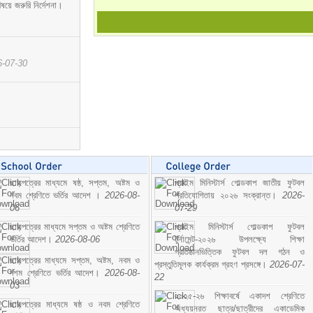
ষয়ে জরুরি নির্দেশনা।
6-07-30
ছাড়পত্রের মাধ্যমে ষষ্ঠ, সপ্তম, অষ্টম ও
প্রাইম মিনিস্টার্স গোল্ডকাপ জাতীয় ফুটবল
নবম শ্রেণিতে ভর্তির আদেশ ।
2026-08-
প্রতিযোগিতায় ২০২৬ সংক্রান্ত।
2026-
06
07-29
ছাড়পত্রের মাধ্যমে সপ্তম ও অষ্টম শ্রেণিতে
প্রাইম মিনিস্টার্স গোল্ডকাপ ফুটবল
ভর্তির আদেশ।
2026-08-06
টুর্নামেন্ট-২০২৬ উপলক্ষ্যে শিক্ষা
প্রতিষ্ঠানভিত্তিক ফুটবল দল গঠন ও
ছাড়পত্রের মাধ্যমে সপ্তম, অষ্টম, নবম ও
প্রস্তুতিমূলক কার্যক্রম গ্রহণ প্রসঙ্গে।
2026-07-
দশম শ্রেণিতে ভর্তির আদেশ।
2026-08-
22
03
২০২৫-২৬ শিক্ষাবর্ষে একাদশ শ্রেণিতে
ছাড়পত্রের মাধ্যমে ষষ্ঠ ও নবম শ্রেণিতে
অধ্যয়নরত ছাত্র/ছাত্রীদের একাডেমিক