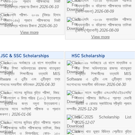
এইচএসসি -২০২৬ ব্যবহারিক পরীক্ষার
কোড-১৩৮ প্রধান পরীক্ষকদের নিকট
অভ্যন্তরীন ও বহিরাগত পরীক্ষকদের তালিকা
উত্তরপত্র প্রেরণের ঠিকানা
2026-06-10
(জেলা-বরগুনা)
2026-08-09
এসএসসি পরীক্ষা- ২০২৬ (বিষয়ঃ হিসাব
এইচএসসি -২০২৬ ব্যবহারিক পরীক্ষার
বিজ্ঞান-১৪৬) প্রধান পরীক্ষকদের নিকট
অভ্যন্তরীন ও বহিরাগত পরীক্ষকদের তালিকা
উত্তরপত্র পাঠাবার ঠিকানা
2026-06-10
(জেলা-(পটুয়াখালী)
2026-08-09
View more
View more
২০২৫-২৬ অর্থবছরে ২য় ধাপে মাধ্যমিক ও
২০২৫-২৬ অর্থবছরে ২য় ধাপে মাধ্যমিক ও
উচ্চ শিক্ষা অধিদপ্তরের রাজস্ব খাতভুক্ত
উচ্চ শিক্ষা অধিদপ্তরের রাজস্ব খাতভুক্ত
উপবৃত্তি শিক্ষার্থীদের তত্যাদি MIS
উপবৃত্তি শিক্ষার্থীদের তত্যাদি MIS
ftware এ এন্ট্রি এবং এন্ট্রিকৃত তথ্য
Software এ এন্ট্রি এবং এন্ট্রিকৃত তথ্য
শোধনের সময়সীমা বর্ধিতকরন
2026-04-30
সংশোধনের সময়সীমা বর্ধিতকরন
2026-04-30
২০২৫ সালের জুনিয়র বৃত্তি পরীক্ষা, বিষয়:
২০২৫ সালে অনুষ্ঠিত এসএসসি/এইচএসসি/
বাংলাদেশ ও বিশ্ব পরিচয় (১৫০) উত্তরপত্র
সমমান পরীক্ষায় জিপিএ-৫ প্রাপ্ত মেধাবী
মূল্যায়নের জন্য নমুনা উত্তরমালা।
স্কাউট ও রোভার স্কাউটদের স্বীকৃতি প্রদান
ল্যায়নের সাথে সংশ্লিষ্ট পরীক্ষক ও প্রধান
সম্পর্কীয়
2025-12-29
ীক্ষকগণ।
2026-01-06
HSC-2025 Scholarship List
২০২৫ সালের জুনিয়র বৃত্তি পরীক্ষায় প্রধান
2025-12-07
পরীক্ষকদের অধীন পরীক্ষকদের তালিকা, বিষয়
রাজস্ব খাত ভুক্ত বিভিন্ন শ্রেনীতে বৃত্তি
বাংলাদেশ ও বিশ্বপরিচয়; কোড- ১৫০