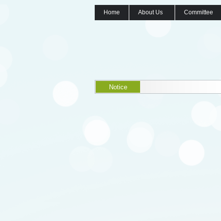
Home
About Us
Committee
Notice