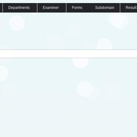
Departments
Examiner
Forms
Subdomain
Result