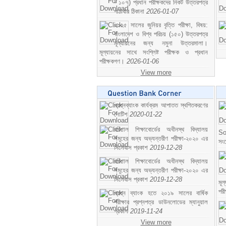
- ১০৭) প্রধান পরীক্ষকদের নিকট উত্তরপত্র
পাঠাবার ঠিকানা
2026-01-07
২০২৫ সালের জুনিয়র বৃত্তি পরীক্ষা, বিষয়:
বাংলাদেশ ও বিশ্ব পরিচয় (১৫০) উত্তরপত্র
মূল্যায়নের জন্য নমুনা উত্তরমালা।
মূল্যায়নের সাথে সংশ্লিষ্ট পরীক্ষক ও প্রধান
পরীক্ষকগণ।
2026-01-06
View more
প্রশ্নব্যাংক কার্যক্রম আপাতত স্থগিতকরণের
নোটিশ
2020-01-22
বরিশাল শিক্ষাবোর্ডের অধীনস্থ বিদ্যালয়
So
সমূহের জন্য অভ্যন্তরীণ পরীক্ষা-২০২০ এর
সং
সিলেবাস প্রকাশ
2019-12-28
বরিশাল শিক্ষাবোর্ডের অধীনস্থ বিদ্যালয়
সমূহের জন্য অভ্যন্তরীণ পরীক্ষা-২০২০ এর
সিলেবাস প্রকাশ
2019-12-28
মূ
পর
প্রশ্ন ব্যাংক হতে ২০১৯ সালের বার্ষিক
পরীক্ষার প্রশ্নপত্র ডাউনলোডের ম্যানুয়াল
প্রকাশ
2019-11-24
View more